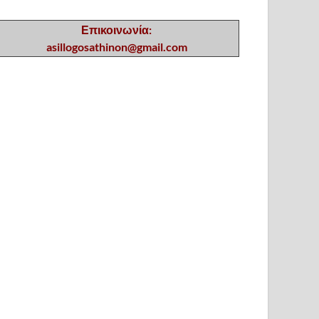
Επικοινωνία:
asillogosathinon@gmail.com