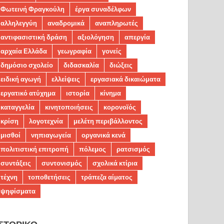
Φωτεινή Φραγκούλη
έργα συναδέλφων
αλληλεγγύη
αναδρομικά
αναπληρωτές
αντιφασιστική δράση
αξιολόγηση
απεργία
αρχαία Ελλάδα
γεωγραφία
γονείς
δημόσιο σχολείο
διδασκαλία
διώξεις
ειδική αγωγή
ελλείψεις
εργασιακά δικαιώματα
εργατικό ατύχημα
ιστορία
κίνημα
καταγγελία
κινητοποιήσεις
κορονοϊός
κρίση
λογοτεχνία
μελέτη περιβάλλοντος
μισθοί
νηπιαγωγεία
οργανικά κενά
πολιτιστική επιτροπή
πόλεμος
ρατσισμός
συντάξεις
συντονισμός
σχολικά κτίρια
τέχνη
τοποθετήσεις
τράπεζα αίματος
ψηφίσματα