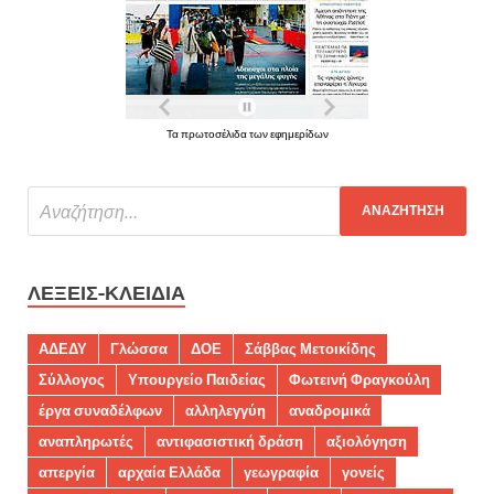
Τα πρωτοσέλιδα των εφημερίδων
ΛΈΞΕΙΣ-ΚΛΕΙΔΙΆ
ΑΔΕΔΥ
Γλώσσα
ΔΟΕ
Σάββας Μετοικίδης
Σύλλογος
Υπουργείο Παιδείας
Φωτεινή Φραγκούλη
έργα συναδέλφων
αλληλεγγύη
αναδρομικά
αναπληρωτές
αντιφασιστική δράση
αξιολόγηση
απεργία
αρχαία Ελλάδα
γεωγραφία
γονείς