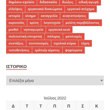
δημόσιο σχολείο
διδασκαλία
διώξεις
ειδική αγωγή
ελλείψεις
εργασιακά δικαιώματα
εργατικό ατύχημα
ιστορία
κίνημα
καταγγελία
κινητοποιήσεις
κορονοϊός
κρίση
λογοτεχνία
μελέτη περιβάλλοντος
μισθοί
νηπιαγωγεία
οργανικά κενά
πολιτιστική επιτροπή
πόλεμος
ρατσισμός
συντάξεις
συντονισμός
σχολικά κτίρια
τέχνη
τοποθετήσεις
τράπεζα αίματος
ψηφίσματα
ΙΣΤΟΡΙΚΌ
Ιούλιος 2022
Δ
Τ
Τ
Π
Π
Σ
Κ