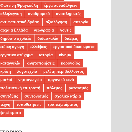
Φωτεινή Φραγκούλη
έργα συναδέλφων
αλληλεγγύη
αναδρομικά
αναπληρωτές
αντιφασιστική δράση
αξιολόγηση
απεργία
αρχαία Ελλάδα
γεωγραφία
γονείς
δημόσιο σχολείο
διδασκαλία
διώξεις
ειδική αγωγή
ελλείψεις
εργασιακά δικαιώματα
εργατικό ατύχημα
ιστορία
κίνημα
καταγγελία
κινητοποιήσεις
κορονοϊός
κρίση
λογοτεχνία
μελέτη περιβάλλοντος
μισθοί
νηπιαγωγεία
οργανικά κενά
πολιτιστική επιτροπή
πόλεμος
ρατσισμός
συντάξεις
συντονισμός
σχολικά κτίρια
τέχνη
τοποθετήσεις
τράπεζα αίματος
ψηφίσματα