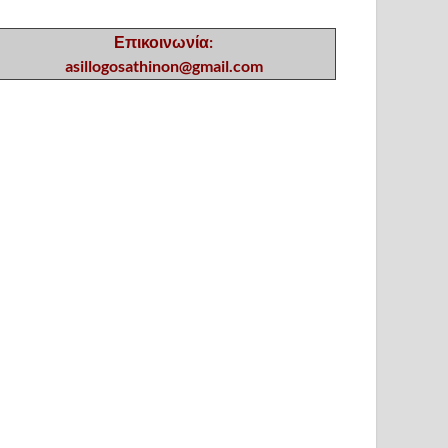
Επικοινωνία:
asillogosathinon@gmail.com