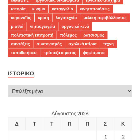
ελλείψεις
εργασιακά δικαιώματα
εργατικό ατύχημα
ιστορία
κίνημα
καταγγελία
κινητοποιήσεις
κορονοϊός
κρίση
λογοτεχνία
μελέτη περιβάλλοντος
μισθοί
νηπιαγωγεία
οργανικά κενά
πολιτιστική επιτροπή
πόλεμος
ρατσισμός
συντάξεις
συντονισμός
σχολικά κτίρια
τέχνη
τοποθετήσεις
τράπεζα αίματος
ψηφίσματα
ΙΣΤΟΡΙΚΌ
Αύγουστος 2026
Δ
Τ
Τ
Π
Π
Σ
Κ
1
2