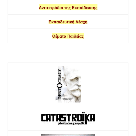
Αντιτετράδια της Εκπαίδευσης
Εκπαιδευτική Λέσχη
Θέματα Παιδείας