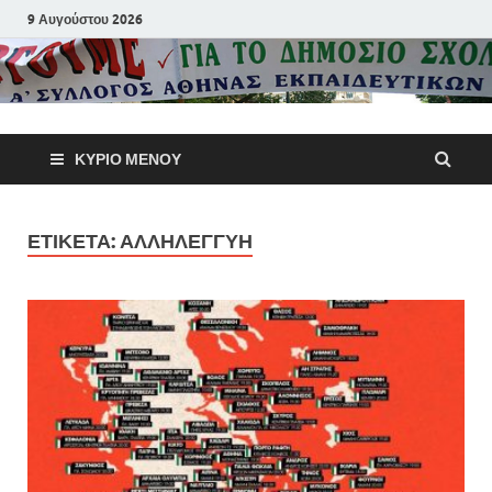
9 Αυγούστου 2026
Α΄ Σύλλογ
ΚΎΡΙΟ ΜΕΝΟΎ
Αθηνών
Εκπαιδευτι
ΕΤΙΚΈΤΑ:
ΑΛΛΗΛΕΓΓΎΗ
Π.Ε.