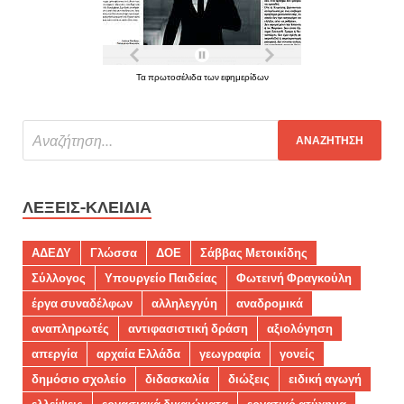
Τα πρωτοσέλιδα των εφημερίδων
ΛΈΞΕΙΣ-ΚΛΕΙΔΙΆ
ΑΔΕΔΥ
Γλώσσα
ΔΟΕ
Σάββας Μετοικίδης
Σύλλογος
Υπουργείο Παιδείας
Φωτεινή Φραγκούλη
έργα συναδέλφων
αλληλεγγύη
αναδρομικά
αναπληρωτές
αντιφασιστική δράση
αξιολόγηση
απεργία
αρχαία Ελλάδα
γεωγραφία
γονείς
δημόσιο σχολείο
διδασκαλία
διώξεις
ειδική αγωγή