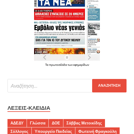
Τα πρωτοσέλιδα των εφημερίδων
ΛΈΞΕΙΣ-ΚΛΕΙΔΙΆ
ΑΔΕΔΥ
Γλώσσα
ΔΟΕ
Σάββας Μετοικίδης
Σύλλογος
Υπουργείο Παιδείας
Φωτεινή Φραγκούλη