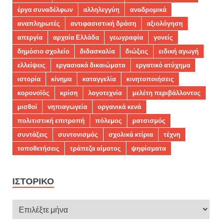
έργα συναδέλφων
αλληλεγγύη
αναδρομικά
αναπληρωτές
αντιφασιστική δράση
αξιολόγηση
απεργία
αρχαία Ελλάδα
γεωγραφία
γονείς
δημόσιο σχολείο
διδασκαλία
διώξεις
ειδική αγωγή
ελλείψεις
εργασιακά δικαιώματα
εργατικό ατύχημα
ιστορία
κίνημα
καταγγελία
κινητοποιήσεις
κορονοϊός
κρίση
λογοτεχνία
μελέτη περιβάλλοντος
μισθοί
νηπιαγωγεία
οργανικά κενά
πολιτιστική επιτροπή
πόλεμος
ρατσισμός
συντάξεις
συντονισμός
σχολικά κτίρια
τέχνη
τοποθετήσεις
τράπεζα αίματος
ψηφίσματα
ΙΣΤΟΡΙΚΌ