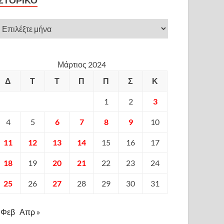
ΙΣΤΟΡΙΚΌ
Μάρτιος 2024
Δ
Τ
Τ
Π
Π
Σ
Κ
1
2
3
4
5
6
7
8
9
10
11
12
13
14
15
16
17
18
19
20
21
22
23
24
25
26
27
28
29
30
31
 Φεβ
Απρ »