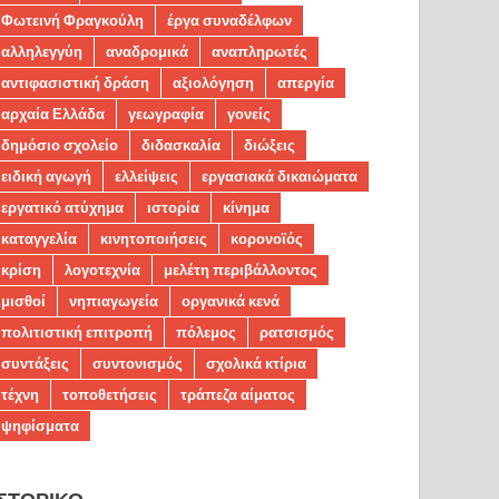
Φωτεινή Φραγκούλη
έργα συναδέλφων
αλληλεγγύη
αναδρομικά
αναπληρωτές
αντιφασιστική δράση
αξιολόγηση
απεργία
αρχαία Ελλάδα
γεωγραφία
γονείς
δημόσιο σχολείο
διδασκαλία
διώξεις
ειδική αγωγή
ελλείψεις
εργασιακά δικαιώματα
εργατικό ατύχημα
ιστορία
κίνημα
καταγγελία
κινητοποιήσεις
κορονοϊός
κρίση
λογοτεχνία
μελέτη περιβάλλοντος
μισθοί
νηπιαγωγεία
οργανικά κενά
πολιτιστική επιτροπή
πόλεμος
ρατσισμός
συντάξεις
συντονισμός
σχολικά κτίρια
τέχνη
τοποθετήσεις
τράπεζα αίματος
ψηφίσματα