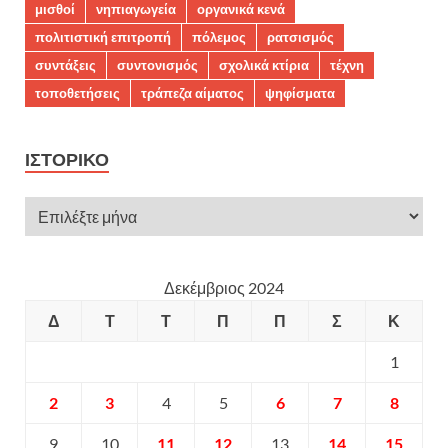
μισθοί
νηπιαγωγεία
οργανικά κενά
πολιτιστική επιτροπή
πόλεμος
ρατσισμός
συντάξεις
συντονισμός
σχολικά κτίρια
τέχνη
τοποθετήσεις
τράπεζα αίματος
ψηφίσματα
ΙΣΤΟΡΙΚΌ
Δεκέμβριος 2024
Δ
Τ
Τ
Π
Π
Σ
Κ
1
2
3
4
5
6
7
8
9
10
11
12
13
14
15