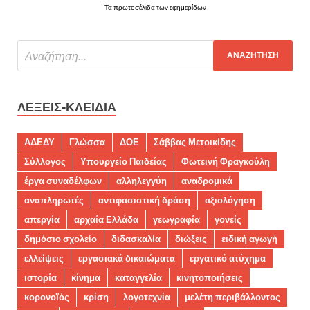
Τα πρωτοσέλιδα των εφημερίδων
ΛΈΞΕΙΣ-ΚΛΕΙΔΙΆ
ΑΔΕΔΥ
Γλώσσα
ΔΟΕ
Σάββας Μετοικίδης
Σύλλογος
Υπουργείο Παιδείας
Φωτεινή Φραγκούλη
έργα συναδέλφων
αλληλεγγύη
αναδρομικά
αναπληρωτές
αντιφασιστική δράση
αξιολόγηση
απεργία
αρχαία Ελλάδα
γεωγραφία
γονείς
δημόσιο σχολείο
διδασκαλία
διώξεις
ειδική αγωγή
ελλείψεις
εργασιακά δικαιώματα
εργατικό ατύχημα
ιστορία
κίνημα
καταγγελία
κινητοποιήσεις
κορονοϊός
κρίση
λογοτεχνία
μελέτη περιβάλλοντος