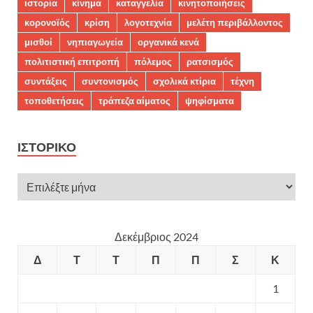
ιστορία
κίνημα
καταγγελία
κινητοποιήσεις
κορονοϊός
κρίση
λογοτεχνία
μελέτη περιβάλλοντος
μισθοί
νηπιαγωγεία
οργανικά κενά
πολιτιστική επιτροπή
πόλεμος
ρατσισμός
συντάξεις
συντονισμός
σχολικά κτίρια
τέχνη
τοποθετήσεις
τράπεζα αίματος
ψηφίσματα
ΙΣΤΟΡΙΚΌ
Δεκέμβριος 2024
Δ
Τ
Τ
Π
Π
Σ
Κ
1