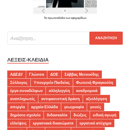
Τα πρωτοσέλιδα των εφημερίδων
ΛΈΞΕΙΣ-ΚΛΕΙΔΙΆ
ΑΔΕΔΥ
Γλώσσα
ΔΟΕ
Σάββας Μετοικίδης
Σύλλογος
Υπουργείο Παιδείας
Φωτεινή Φραγκούλη
έργα συναδέλφων
αλληλεγγύη
αναδρομικά
αναπληρωτές
αντιφασιστική δράση
αξιολόγηση
απεργία
αρχαία Ελλάδα
γεωγραφία
γονείς
δημόσιο σχολείο
διδασκαλία
διώξεις
ειδική αγωγή
ελλείψεις
εργασιακά δικαιώματα
εργατικό ατύχημα