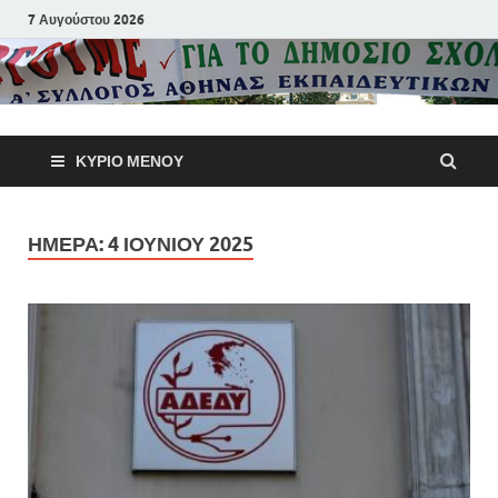
7 Αυγούστου 2026
Α΄ Σύλλογ
ΚΎΡΙΟ ΜΕΝΟΎ
Αθηνών
Εκπαιδευτι
ΗΜΈΡΑ:
4 ΙΟΥΝΊΟΥ 2025
Π.Ε.