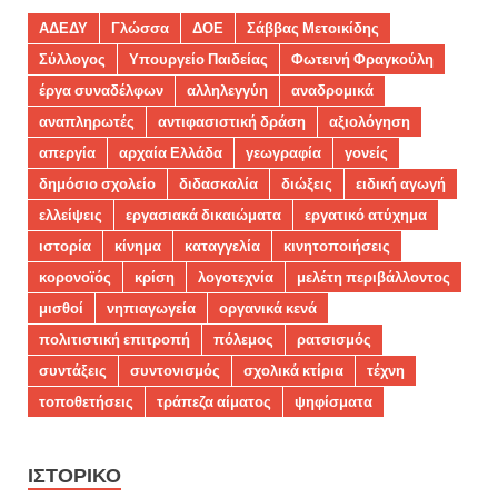
ΑΔΕΔΥ
Γλώσσα
ΔΟΕ
Σάββας Μετοικίδης
Σύλλογος
Υπουργείο Παιδείας
Φωτεινή Φραγκούλη
έργα συναδέλφων
αλληλεγγύη
αναδρομικά
αναπληρωτές
αντιφασιστική δράση
αξιολόγηση
απεργία
αρχαία Ελλάδα
γεωγραφία
γονείς
δημόσιο σχολείο
διδασκαλία
διώξεις
ειδική αγωγή
ελλείψεις
εργασιακά δικαιώματα
εργατικό ατύχημα
ιστορία
κίνημα
καταγγελία
κινητοποιήσεις
κορονοϊός
κρίση
λογοτεχνία
μελέτη περιβάλλοντος
μισθοί
νηπιαγωγεία
οργανικά κενά
πολιτιστική επιτροπή
πόλεμος
ρατσισμός
συντάξεις
συντονισμός
σχολικά κτίρια
τέχνη
τοποθετήσεις
τράπεζα αίματος
ψηφίσματα
ΙΣΤΟΡΙΚΌ