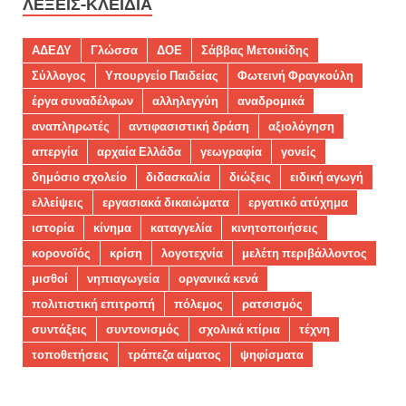
ΛΈΞΕΙΣ-ΚΛΕΙΔΙΆ
ΑΔΕΔΥ
Γλώσσα
ΔΟΕ
Σάββας Μετοικίδης
Σύλλογος
Υπουργείο Παιδείας
Φωτεινή Φραγκούλη
έργα συναδέλφων
αλληλεγγύη
αναδρομικά
αναπληρωτές
αντιφασιστική δράση
αξιολόγηση
απεργία
αρχαία Ελλάδα
γεωγραφία
γονείς
δημόσιο σχολείο
διδασκαλία
διώξεις
ειδική αγωγή
ελλείψεις
εργασιακά δικαιώματα
εργατικό ατύχημα
ιστορία
κίνημα
καταγγελία
κινητοποιήσεις
κορονοϊός
κρίση
λογοτεχνία
μελέτη περιβάλλοντος
μισθοί
νηπιαγωγεία
οργανικά κενά
πολιτιστική επιτροπή
πόλεμος
ρατσισμός
συντάξεις
συντονισμός
σχολικά κτίρια
τέχνη
τοποθετήσεις
τράπεζα αίματος
ψηφίσματα