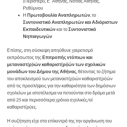
(Περιστέρι), Ε΄ Αθήνας, Νότιας Αθήνας,
Ρεθύμνου
Η
Πρωτοβουλία Αναπληρωτών
, το
Συντονιστικό Αναπληρωτών και Αδιόριστων
Εκπαιδευτικών
και το
Συντονιστικό
Νηπιαγωγών
Επίσης, στη σύσκεψη απηύθυνε χαιρετισμό
εκπρόσωπος της
Επιτροπής ντόπιων και
μεταναστ(ρ)ιών καθαριστ(ρι)ών των σχολικών
μονάδων του Δήμου της Αθήνας
, θέτοντας το ζήτημα
του αποκλεισμού των μεταναστ(ρ)ιών καθαριστ(ρι)ών
από τις προσλήψεις για την καθαριότητα των δημόσιων
σχολείων με αποτέλεσμα να πετιούνται στο δρόμο μετά
από 25 και περισσότερα χρόνια σχολικές/οί
καθαριστ(ρι)ες.
Η συζήτηση είχε στο επίκεντρό της την οργάνωση του