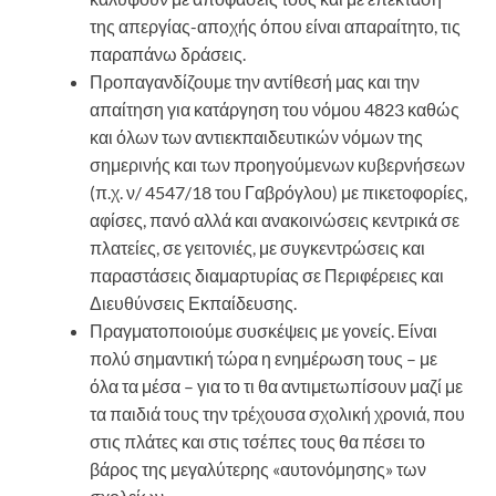
της απεργίας-αποχής όπου είναι απαραίτητο, τις
παραπάνω δράσεις.
Προπαγανδίζουμε την αντίθεσή μας και την
απαίτηση για κατάργηση του νόμου 4823 καθώς
και όλων των αντιεκπαιδευτικών νόμων της
σημερινής και των προηγούμενων κυβερνήσεων
(π.χ. ν/ 4547/18 του Γαβρόγλου) με πικετοφορίες,
αφίσες, πανό αλλά και ανακοινώσεις κεντρικά σε
πλατείες, σε γειτονιές, με συγκεντρώσεις και
παραστάσεις διαμαρτυρίας σε Περιφέρειες και
Διευθύνσεις Εκπαίδευσης.
Πραγματοποιούμε συσκέψεις με γονείς. Είναι
πολύ σημαντική τώρα η ενημέρωση τους – με
όλα τα μέσα – για το τι θα αντιμετωπίσουν μαζί με
τα παιδιά τους την τρέχουσα σχολική χρονιά, που
στις πλάτες και στις τσέπες τους θα πέσει το
βάρος της μεγαλύτερης «αυτονόμησης» των