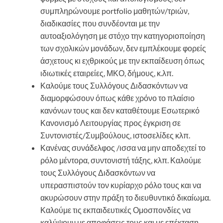
συμπληρώνουμε portfolio μαθητών/τριών,
διαδικασίες που συνδέονται με την
αυτοαξιολόγηση με στόχο την κατηγοριοποίηση
των σχολικών μονάδων, δεν εμπλέκουμε φορείς
άσχετους κι εχθρικούς με την εκπαίδευση όπως
ιδιωτικές εταιρείες, ΜΚΟ, δήμους, κ.λπ.
Καλούμε τους Συλλόγους Διδασκόντων να
διαμορφώσουν όπως κάθε χρόνο το πλαίσιο
κανόνων τους και δεν καταθέτουμε Εσωτερικό
Κανονισμό Λειτουργίας προς έγκριση σε
Συντονιστές/Συμβούλους, ιστοσελίδες κλπ.
Κανένας συνάδελφος /ισσα να μην αποδεχτεί το
ρόλο μέντορα, συντονιστή τάξης, κλπ. Καλούμε
τους Συλλόγους Διδασκόντων να
υπερασπιστούν τον κυρίαρχο ρόλο τους και να
ακυρώσουν στην πράξη το διευθυντικό δικαίωμα.
Καλούμε τις εκπαιδευτικές Ομοσπονδίες να
καλύψουν με αποφάσεις τους και με επέκταση