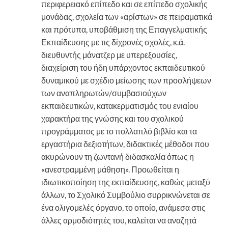
περιφερειακό επίπεδο και σε επίπεδο σχολικής
μονάδας, σχολεία των «αρίστων» σε πειραματικά
και πρότυπα, υποβάθμιση της Επαγγελματικής
Εκπαίδευσης με τις δίχρονές σχολές, κ.ά.
διευθυντής μάνατζερ με υπερεξουσίες,
διαχείριση του ήδη υπάρχοντος εκπαιδευτικού
δυναμικού με σχέδιο μείωσης των προσλήψεων
των αναπληρωτών/συμβασιούχων
εκπαιδευτικών, κατακερματισμός του ενιαίου
χαρακτήρα της γνώσης και του σχολικού
προγράμματος με το πολλαπλό βιβλίο και τα
εργαστήρια δεξιοτήτων, διδακτικές μέθοδοι που
ακυρώνουν τη ζωντανή διδασκαλία όπως η
«ανεστραμμένη μάθηση». Προωθείται η
ιδιωτικοποίηση της εκπαίδευσης, καθώς μεταξύ
άλλων, το Σχολικό Συμβούλιο συρρικνώνεται σε
ένα ολιγομελές όργανο, το οποίο, ανάμεσα στις
άλλες αρμοδιότητές του, καλείται να αναζητά