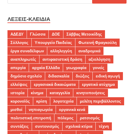
ΛΈΞΕΙΣ-ΚΛΕΙΔΙΆ
ΑΔΕΔΥ
Γλώσσα
ΔΟΕ
Σάββας Μετοικίδης
Σύλλογος
Υπουργείο Παιδείας
Φωτεινή Φραγκούλη
έργα συναδέλφων
αλληλεγγύη
αναδρομικά
αναπληρωτές
αντιφασιστική δράση
αξιολόγηση
απεργία
αρχαία Ελλάδα
γεωγραφία
γονείς
δημόσιο σχολείο
διδασκαλία
διώξεις
ειδική αγωγή
ελλείψεις
εργασιακά δικαιώματα
εργατικό ατύχημα
ιστορία
κίνημα
καταγγελία
κινητοποιήσεις
κορονοϊός
κρίση
λογοτεχνία
μελέτη περιβάλλοντος
μισθοί
νηπιαγωγεία
οργανικά κενά
πολιτιστική επιτροπή
πόλεμος
ρατσισμός
συντάξεις
συντονισμός
σχολικά κτίρια
τέχνη