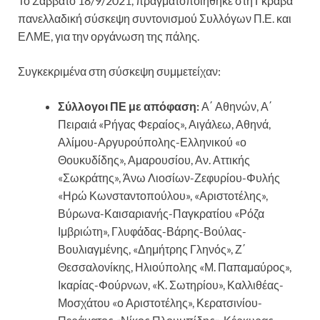
Το Σάββατο 18/9/2021, πραγματοποιήθηκε στη Γκράβα
πανελλαδική σύσκεψη συντονισμού Συλλόγων Π.Ε. και
ΕΛΜΕ, για την οργάνωση της πάλης.
Συγκεκριμένα στη σύσκεψη συμμετείχαν:
Σύλλογοι ΠΕ με απόφαση:
Α΄ Αθηνών, Α΄
Πειραιά «Ρήγας Φεραίος», Αιγάλεω, Αθηνά,
Αλίμου-Αργυρούπολης-Ελληνικού «ο
Θουκυδίδης», Αμαρουσίου, Αν. Αττικής
«Σωκράτης», Άνω Λιοσίων-Ζεφυρίου-Φυλής
«Ηρώ Κωνσταντοπούλου», «Αριστοτέλης»,
Βύρωνα-Καισαριανής-Παγκρατίου «Ρόζα
Ιμβριώτη», Γλυφάδας-Βάρης-Βούλας-
Βουλιαγμένης, «Δημήτρης Γληνός», Ζ΄
Θεσσαλονίκης, Ηλιούπολης «Μ. Παπαμαύρος»,
Ικαρίας-Φούρνων, «Κ. Σωτηρίου», Καλλιθέας-
Μοσχάτου «ο Αριστοτέλης», Κερατσινίου-