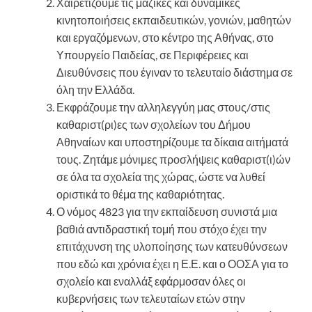
Χαιρετίζουμε τις μαζικές και δυναμικές
κινητοποιήσεις εκπαιδευτικών, γονιών, μαθητών
και εργαζόμενων, στο κέντρο της Αθήνας, στο
Υπουργείο Παιδείας, σε Περιφέρειες και
Διευθύνσεις που έγιναν το τελευταίο διάστημα σε
όλη την Ελλάδα.
Εκφράζουμε την αλληλεγγύη μας στους/στις
καθαριστ(ρι)ες των σχολείων του Δήμου
Αθηναίων και υποστηρίζουμε τα δίκαια αιτήματά
τους. Ζητάμε μόνιμες προσλήψεις καθαριστ(ι)ών
σε όλα τα σχολεία της χώρας, ώστε να λυθεί
οριστικά το θέμα της καθαριότητας.
Ο νόμος 4823 για την εκπαίδευση συνιστά μια
βαθιά αντιδραστική τομή που στόχο έχει την
επιτάχυνση της υλοποίησης των κατευθύνσεων
που εδώ και χρόνια έχει η Ε.Ε. και ο ΟΟΣΑ για το
σχολείο και εναλλάξ εφάρμοσαν όλες οι
κυβερνήσεις των τελευταίων ετών στην