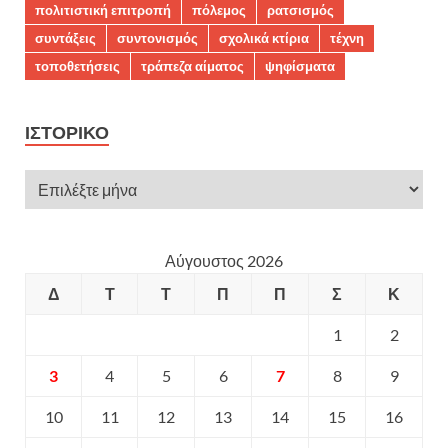
πολιτιστική επιτροπή
πόλεμος
ρατσισμός
συντάξεις
συντονισμός
σχολικά κτίρια
τέχνη
τοποθετήσεις
τράπεζα αίματος
ψηφίσματα
ΙΣΤΟΡΙΚΌ
Αύγουστος 2026
Δ
Τ
Τ
Π
Π
Σ
Κ
1
2
3
4
5
6
7
8
9
10
11
12
13
14
15
16