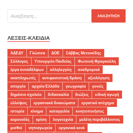
ΛΈΞΕΙΣ-ΚΛΕΙΔΙΆ
ΑΔΕΔΥ
Γλώσσα
ΔΟΕ
Σάββας Μετοικίδης
Σύλλογος
Υπουργείο Παιδείας
Φωτεινή Φραγκούλη
έργα συναδέλφων
αλληλεγγύη
αναδρομικά
αναπληρωτές
αντιφασιστική δράση
αξιολόγηση
απεργία
αρχαία Ελλάδα
γεωγραφία
γονείς
δημόσιο σχολείο
διδασκαλία
διώξεις
ειδική αγωγή
ελλείψεις
εργασιακά δικαιώματα
εργατικό ατύχημα
ιστορία
κίνημα
καταγγελία
κινητοποιήσεις
κορονοϊός
κρίση
λογοτεχνία
μελέτη περιβάλλοντος
μισθοί
νηπιαγωγεία
οργανικά κενά