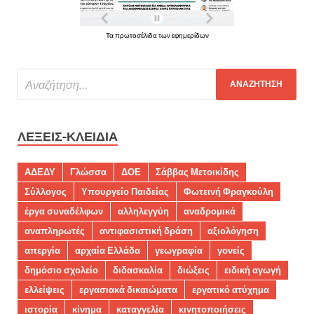
Τα πρωτοσέλιδα των εφημερίδων
ΛΈΞΕΙΣ-ΚΛΕΙΔΙΆ
ΑΔΕΔΥ
Γλώσσα
ΔΟΕ
Σάββας Μετοικίδης
Σύλλογος
Υπουργείο Παιδείας
Φωτεινή Φραγκούλη
έργα συναδέλφων
αλληλεγγύη
αναδρομικά
αναπληρωτές
αντιφασιστική δράση
αξιολόγηση
απεργία
αρχαία Ελλάδα
γεωγραφία
γονείς
δημόσιο σχολείο
διδασκαλία
διώξεις
ειδική αγωγή
ελλείψεις
εργασιακά δικαιώματα
εργατικό ατύχημα
ιστορία
κίνημα
καταγγελία
κινητοποιήσεις