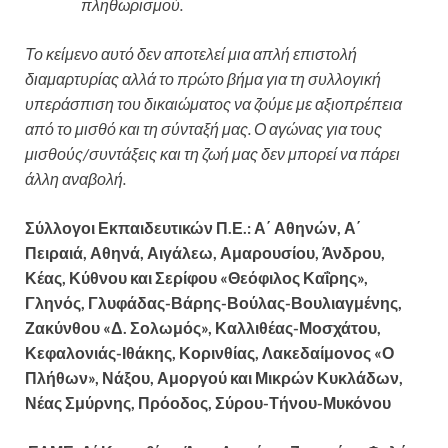
πληθωρισμού.
Το κείμενο αυτό δεν αποτελεί μια απλή επιστολή
διαμαρτυρίας αλλά το πρώτο βήμα για τη συλλογική
υπεράσπιση του δικαιώματος να ζούμε με αξιοπρέπεια
από το μισθό και τη σύνταξή μας. Ο αγώνας για τους
μισθούς/συντάξεις και τη ζωή μας δεν μπορεί να πάρει
άλλη αναβολή.
Σύλλογοι Εκπαιδευτικών Π.Ε.: Α΄ Αθηνών, Α΄
Πειραιά, Αθηνά, Αιγάλεω, Αμαρουσίου, Άνδρου,
Κέας, Κύθνου και Σερίφου «Θεόφιλος Καΐρης»,
Γληνός, Γλυφάδας-Βάρης-Βούλας-Βουλιαγμένης,
Ζακύνθου «Δ. Σολωμός», Καλλιθέας-Μοσχάτου,
Κεφαλονιάς-Ιθάκης, Κορινθίας, Λακεδαίμονος «Ο
Πλήθων», Νάξου, Αμοργού και Μικρών Κυκλάδων,
Νέας Σμύρνης, Πρόοδος, Σύρου-Τήνου-Μυκόνου