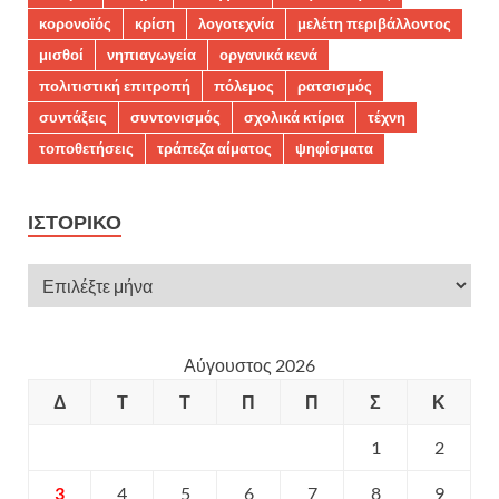
κορονοϊός
κρίση
λογοτεχνία
μελέτη περιβάλλοντος
μισθοί
νηπιαγωγεία
οργανικά κενά
πολιτιστική επιτροπή
πόλεμος
ρατσισμός
συντάξεις
συντονισμός
σχολικά κτίρια
τέχνη
τοποθετήσεις
τράπεζα αίματος
ψηφίσματα
ΙΣΤΟΡΙΚΌ
Αύγουστος 2026
Δ
Τ
Τ
Π
Π
Σ
Κ
1
2
3
4
5
6
7
8
9