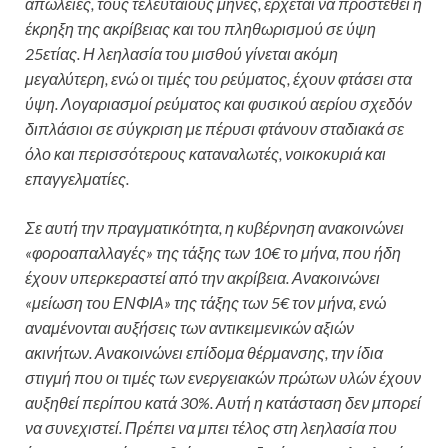
απώλειες, τους τελευταίους μήνες, έρχεται να προστεθεί η
έκρηξη της ακρίβειας και του πληθωρισμού σε ύψη
25ετίας. Η λεηλασία του μισθού γίνεται ακόμη
μεγαλύτερη, ενώ οι τιμές του ρεύματος, έχουν φτάσει στα
ύψη. Λογαριασμοί ρεύματος και φυσικού αερίου σχεδόν
διπλάσιοι σε σύγκριση με πέρυσι φτάνουν σταδιακά σε
όλο και περισσότερους καταναλωτές, νοικοκυριά και
επαγγελματίες.
Σε αυτή την πραγματικότητα, η κυβέρνηση ανακοινώνει
«φοροαπαλλαγές» της τάξης των 10€ το μήνα, που ήδη
έχουν υπερκεραστεί από την ακρίβεια. Ανακοινώνει
«μείωση του ΕΝΦΙΑ» της τάξης των 5€ τον μήνα, ενώ
αναμένονται αυξήσεις των αντικειμενικών αξιών
ακινήτων. Ανακοινώνει επίδομα θέρμανσης, την ίδια
στιγμή που οι τιμές των ενεργειακών πρώτων υλών έχουν
αυξηθεί περίπου κατά 30%. Αυτή η κατάσταση δεν μπορεί
να συνεχιστεί. Πρέπει να μπει τέλος στη λεηλασία που