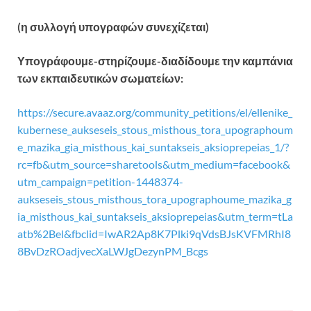
(η συλλογή υπογραφών συνεχίζεται)
Υπογράφουμε-στηρίζουμε-διαδίδουμε την καμπάνια
των εκπαιδευτικών σωματείων:
https://secure.avaaz.org/community_petitions/el/ellenike_
kubernese_aukseseis_stous_misthous_tora_upographoum
e_mazika_gia_misthous_kai_suntakseis_aksioprepeias_1/?
rc=fb&utm_source=sharetools&utm_medium=facebook&
utm_campaign=petition-1448374-
aukseseis_stous_misthous_tora_upographoume_mazika_g
ia_misthous_kai_suntakseis_aksioprepeias&utm_term=tLa
atb%2Bel&fbclid=IwAR2Ap8K7Plki9qVdsBJsKVFMRhI8
8BvDzROadjvecXaLWJgDezynPM_Bcgs