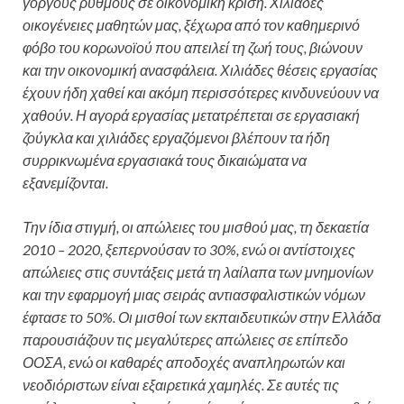
γοργούς ρυθμούς σε οικονομική κρίση. Χιλιάδες
οικογένειες μαθητών μας, ξέχωρα από τον καθημερινό
φόβο του κορωνοϊού που απειλεί τη ζωή τους, βιώνουν
και την οικονομική ανασφάλεια. Χιλιάδες θέσεις εργασίας
έχουν ήδη χαθεί και ακόμη περισσότερες κινδυνεύουν να
χαθούν. Η αγορά εργασίας μετατρέπεται σε εργασιακή
ζούγκλα και χιλιάδες εργαζόμενοι βλέπουν τα ήδη
συρρικνωμένα εργασιακά τους δικαιώματα να
εξανεμίζονται.
Την ίδια στιγμή, οι απώλειες του μισθού μας, τη δεκαετία
2010 – 2020, ξεπερνούσαν το 30%, ενώ οι αντίστοιχες
απώλειες στις συντάξεις μετά τη λαίλαπα των μνημονίων
και την εφαρμογή μιας σειράς αντιασφαλιστικών νόμων
έφτασε το 50%. Οι μισθοί των εκπαιδευτικών στην Ελλάδα
παρουσιάζουν τις μεγαλύτερες απώλειες σε επίπεδο
ΟΟΣΑ, ενώ οι καθαρές αποδοχές αναπληρωτών και
νεοδιόριστων είναι εξαιρετικά χαμηλές. Σε αυτές τις