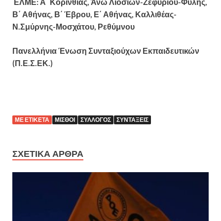
ΕΛΜΕ: Α΄ Κορινθίας, Άνω Λιοσίων-Ζεφυρίου-Φυλής,
Β΄ Αθήνας, Β΄ Έβρου, Ε΄ Αθήνας, Καλλιθέας-
Ν.Σμύρνης-Μοσχάτου, Ρεθύμνου
Πανελλήνια Ένωση Συνταξιούχων Εκπαιδευτικών
(Π.Ε.Σ.ΕΚ.)
ΜΕ ΕΤΙΚΈΤΑ
ΜΙΣΘΟΊ
ΣΎΛΛΟΓΟΣ
ΣΥΝΤΆΞΕΙΣ
ΣΧΕΤΙΚΆ ΆΡΘΡΑ