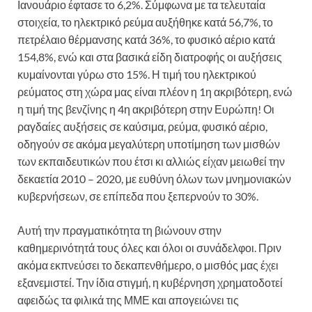
Ιανουάριο έφτασε το 6,2%. Σύμφωνα με τα τελευταία
στοιχεία, το ηλεκτρικό ρεύμα αυξήθηκε κατά 56,7%, το
πετρέλαιο θέρμανσης κατά 36%, το φυσικό αέριο κατά
154,8%, ενώ και στα βασικά είδη διατροφής οι αυξήσεις
κυμαίνονται γύρω στο 15%. Η τιμή του ηλεκτρικού
ρεύματος στη χώρα μας είναι πλέον η 1η ακριβότερη, ενώ
η τιμή της βενζίνης η 4η ακριβότερη στην Ευρώπη! Οι
ραγδαίες αυξήσεις σε καύσιμα, ρεύμα, φυσικό αέριο,
οδηγούν σε ακόμα μεγαλύτερη υποτίμηση των μισθών
των εκπαιδευτικών που έτσι κι αλλιώς είχαν μειωθεί την
δεκαετία 2010 – 2020, με ευθύνη όλων των μνημονιακών
κυβερνήσεων, σε επίπεδα που ξεπερνούν το 30%.
Αυτή την πραγματικότητα τη βιώνουν στην
καθημερινότητά τους όλες και όλοι οι συνάδελφοι. Πριν
ακόμα εκπνεύσει το δεκαπενθήμερο, ο μισθός μας έχει
εξανεμιστεί. Την ίδια στιγμή, η κυβέρνηση χρηματοδοτεί
αφειδώς τα φιλικά της ΜΜΕ και απογειώνει τις