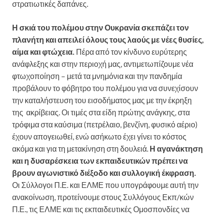
στρατιωτικές δαπάνες.
Η σκιά του πολέμου στην Ουκρανία σκεπάζει τον
πλανήτη και απειλεί όλους τους λαούς με νέες θυσίες,
αίμα και φτώχεια.
Πέρα από τον κίνδυνο ευρύτερης
ανάφλεξης και στην περιοχή μας, αντιμετωπίζουμε νέα
φτωχοποίηση – μετά τα μνημόνια και την πανδημία
προβάλουν το φόβητρο του πολέμου για να συνεχίσουν
την καταλήστευση του εισοδήματος μας με την έκρηξη
της ακρίβειας. Οι τιμές στα είδη πρώτης ανάγκης, στα
τρόφιμα στα καύσιμα (πετρέλαιο, βενζίνη, φυσικό αέριο)
έχουν απογειωθεί, ενώ ασήκωτο έχει γίνει το κόστος
ακόμα και για τη μετακίνηση στη δουλειά.
Η αγανάκτηση
και η δυσαρέσκεια των εκπαιδευτικών πρέπει να
βρουν αγωνιστικό διέξοδο και συλλογική έκφραση.
Οι Σύλλογοι Π.Ε. και ΕΛΜΕ που υπογράφουμε αυτή την
ανακοίνωση, προτείνουμε στους Συλλόγους Εκπ/κών
Π.Ε., τις ΕΛΜΕ και τις εκπαιδευτικές Ομοσπονδίες να