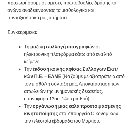
προχωρήσουμε σε άμεσες πρωτοβουλίες δράσης και
αγώνα αναδεικνύοντας τα μισθολογικά και
συνταξιοδοτικά μας αιτήματα.
Συγκεκριμένα:
Τη
μαζική συλλογή υπογραφών
σε
ηλεκτρονική πλατφόρμα κάτω από ένα λιτό
κείμενο:
Την
έκδοση κοινής αφίσας Συλλόγων Εκπ/
κών Π.Ε. – ΕΛΜΕ
(Να ζούμε με αξιοπρέπεια από
τον μισθό/τη σύνταξή μας, Αποκατάσταση των
απωλειών της μνημονιακής δεκαετίας,
επαναφορά 13ου-14ου μισθού)
Την
οργάνωση μιας καλά προετοιμασμένης
κινητοποίησης
στο Υπουργείο Οικονομικών
την τελευταία εβδομάδα του Μαρτίου.