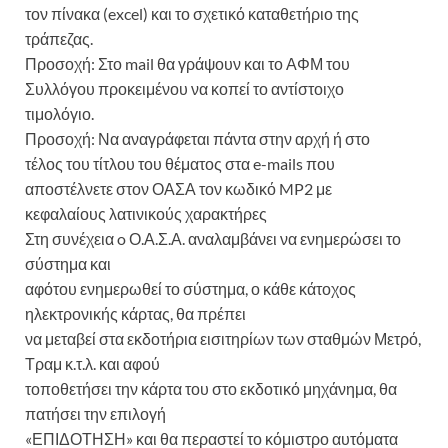
τον πίνακα (excel) και το σχετικό καταθετήριο της
τράπεζας.
Προσοχή: Στο mail θα γράψουν και το ΑΦΜ του
Συλλόγου προκειμένου να κοπεί το αντίστοιχο
τιμολόγιο.
Προσοχή: Να αναγράφεται πάντα στην αρχή ή στο
τέλος του τίτλου του θέματος στα e-mails που
αποστέλνετε στον ΟΑΣΑ τον κωδικό MP2 με
κεφαλαίους λατινικούς χαρακτήρες
Στη συνέχεια o Ο.Α.Σ.Α. αναλαμβάνει να ενημερώσει το
σύστημα και
αφότου ενημερωθεί το σύστημα, ο κάθε κάτοχος
ηλεκτρονικής κάρτας, θα πρέπει
να μεταβεί στα εκδοτήρια εισιτηρίων των σταθμών Μετρό,
Τραμ κ.τ.λ. και αφού
τοποθετήσει την κάρτα του στο εκδοτικό μηχάνημα, θα
πατήσει την επιλογή
«ΕΠΙΔΟΤΗΣΗ» και θα περαστεί το κόμιστρο αυτόματα