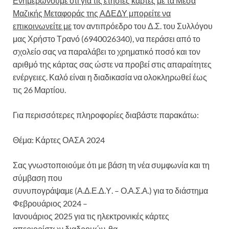
Ενημερώνουμε ότι για τις ετήσιες κάρτες με τα Μέσα
Μαζικής Μεταφοράς της ΑΔΕΔΥ μπορείτε να
επικοινωνείτε με
τον αντιπρόεδρο του Δ.Σ. του Συλλόγου
μας Χρήστο Τρανό (6940026340), να περάσει από το
σχολείο σας να παραλάβει το χρηματικό ποσό και τον
αριθμό της κάρτας σας ώστε να προβεί στις απαραίτητες
ενέργειες. Καλό είναι η διαδικασία να ολοκληρωθεί έως
τις 26 Μαρτίου.
Για περισσότερες πληροφορίες διαβάστε παρακάτω:
Θέμα: Κάρτες ΟΑΣΑ 2024
Σας γνωστοποιούμε ότι με βάση τη νέα συμφωνία και τη
σύμβαση που
συνυπογράψαμε (Α.Δ.Ε.Δ.Υ. – Ο.Α.Σ.Α.) για το διάστημα
Φεβρουάριος 2024 –
Ιανουάριος 2025 για τις ηλεκτρονικές κάρτες
απεριορίστων διαδρομών, θα