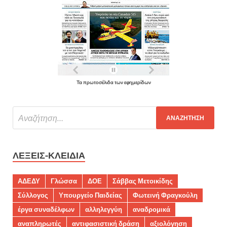
Τα πρωτοσέλιδα των εφημερίδων
ΛΈΞΕΙΣ-ΚΛΕΙΔΙΆ
ΑΔΕΔΥ
Γλώσσα
ΔΟΕ
Σάββας Μετοικίδης
Σύλλογος
Υπουργείο Παιδείας
Φωτεινή Φραγκούλη
έργα συναδέλφων
αλληλεγγύη
αναδρομικά
αναπληρωτές
αντιφασιστική δράση
αξιολόγηση