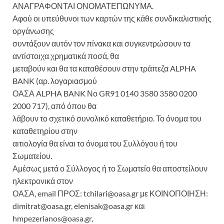
ΑΝΑΓΡΑΦΟΝΤΑΙ ΟΝΟΜΑΤΕΠΩΝΥΜΑ.
Αφού οι υπεύθυνοι των καρτών της κάθε συνδικαλιστικής
οργάνωσης
συντάξουν αυτόν τον πίνακα και συγκεντρώσουν τα
αντίστοιχα χρηματικά ποσά, θα
μεταβούν και θα τα καταθέσουν στην τράπεζα ALPHA
BANK (αρ. λογαριασμού
ΟΑΣΑ ALPHA BANK Νο GR91 0140 3580 3580 0200
2000 717), από όπου θα
λάβουν το σχετικό συνολικό καταθετήριο. Το όνομα του
καταθετηρίου στην
αιτιολογία θα είναι το όνομα του Συλλόγου ή του
Σωματείου.
Αμέσως μετά ο Σύλλογος ή το Σωματείο θα αποστείλουν
ηλεκτρονικά στον
ΟΑΣΑ, email ΠΡΟΣ: tchilari@oasa.gr με ΚΟΙΝΟΠΟΙΗΣΗ:
dimitrat@oasa.gr, elenisak@oasa.gr και
hmpezerianos@oasa.gr,