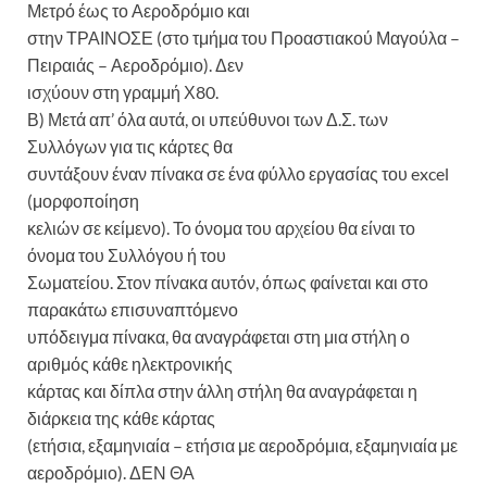
Μετρό έως το Αεροδρόμιο και
στην ΤΡΑΙΝΟΣΕ (στο τμήμα του Προαστιακού Μαγούλα –
Πειραιάς – Αεροδρόμιο). Δεν
ισχύουν στη γραμμή Χ80.
Β) Μετά απ’ όλα αυτά, οι υπεύθυνοι των Δ.Σ. των
Συλλόγων για τις κάρτες θα
συντάξουν έναν πίνακα σε ένα φύλλο εργασίας του excel
(μορφοποίηση
κελιών σε κείμενο). Το όνομα του αρχείου θα είναι το
όνομα του Συλλόγου ή του
Σωματείου. Στον πίνακα αυτόν, όπως φαίνεται και στο
παρακάτω επισυναπτόμενο
υπόδειγμα πίνακα, θα αναγράφεται στη μια στήλη ο
αριθμός κάθε ηλεκτρονικής
κάρτας και δίπλα στην άλλη στήλη θα αναγράφεται η
διάρκεια της κάθε κάρτας
(ετήσια, εξαμηνιαία – ετήσια με αεροδρόμια, εξαμηνιαία με
αεροδρόμιο). ΔΕΝ ΘΑ