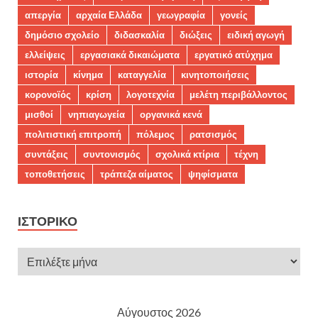
απεργία
αρχαία Ελλάδα
γεωγραφία
γονείς
δημόσιο σχολείο
διδασκαλία
διώξεις
ειδική αγωγή
ελλείψεις
εργασιακά δικαιώματα
εργατικό ατύχημα
ιστορία
κίνημα
καταγγελία
κινητοποιήσεις
κορονοϊός
κρίση
λογοτεχνία
μελέτη περιβάλλοντος
μισθοί
νηπιαγωγεία
οργανικά κενά
πολιτιστική επιτροπή
πόλεμος
ρατσισμός
συντάξεις
συντονισμός
σχολικά κτίρια
τέχνη
τοποθετήσεις
τράπεζα αίματος
ψηφίσματα
ΙΣΤΟΡΙΚΌ
Αύγουστος 2026