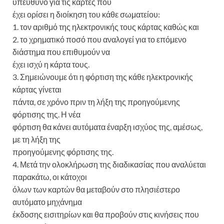
υπεύθυνο για τις κάρτες που
έχει ορίσει η διοίκηση του κάθε σωματείου:
1. τον αριθμό της ηλεκτρονικής τους κάρτας καθώς και
2. το χρηματικό ποσό που αναλογεί για το επόμενο
διάστημα που επιθυμούν να
έχει ισχύ η κάρτα τους.
3. Σημειώνουμε ότι η φόρτιση της κάθε ηλεκτρονικής
κάρτας γίνεται
πάντα, σε χρόνο πριν τη λήξη της προηγούμενης
φόρτισης της. Η νέα
φόρτιση θα κάνει αυτόματα έναρξη ισχύος της, αμέσως,
με τη λήξη της
προηγούμενης φόρτισης της.
4. Μετά την ολοκλήρωση της διαδικασίας που αναλύεται
παρακάτω, οι κάτοχοι
όλων των καρτών θα μεταβούν στο πλησιέστερο
αυτόματο μηχάνημα
έκδοσης εισιτηρίων και θα προβούν στις κινήσεις που