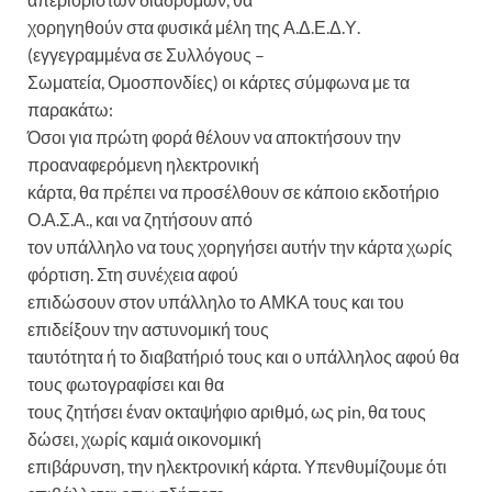
χορηγηθούν στα φυσικά μέλη της Α.Δ.Ε.Δ.Υ.
(εγγεγραμμένα σε Συλλόγους –
Σωματεία, Ομοσπονδίες) οι κάρτες σύμφωνα με τα
παρακάτω:
Όσοι για πρώτη φορά θέλουν να αποκτήσουν την
προαναφερόμενη ηλεκτρονική
κάρτα, θα πρέπει να προσέλθουν σε κάποιο εκδοτήριο
Ο.Α.Σ.Α., και να ζητήσουν από
τον υπάλληλο να τους χορηγήσει αυτήν την κάρτα χωρίς
φόρτιση. Στη συνέχεια αφού
επιδώσουν στον υπάλληλο το ΑΜΚΑ τους και του
επιδείξουν την αστυνομική τους
ταυτότητα ή το διαβατήριό τους και ο υπάλληλος αφού θα
τους φωτογραφίσει και θα
τους ζητήσει έναν οκταψήφιο αριθμό, ως pin, θα τους
δώσει, χωρίς καμιά οικονομική
επιβάρυνση, την ηλεκτρονική κάρτα. Υπενθυμίζουμε ότι