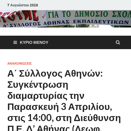
7 Αυγούστου 2026
Α΄ Σύλλογ
ΚΎΡΙΟ ΜΕΝΟΎ
Αθηνών
Εκπαιδευτι
ΑΝΑΚΟΙΝΩΣΕΙΣ
Α΄ Σύλλογος Αθηνών:
Π.Ε.
Συγκέντρωση
διαμαρτυρίας την
Παρασκευή 3 Απριλίου,
στις 14:00, στη Διεύθυνση
Π.Ε. Δ’ Αθήνας (Λεωφ.