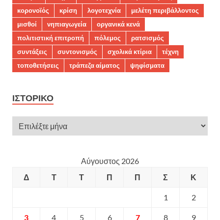
κορονοϊός
κρίση
λογοτεχνία
μελέτη περιβάλλοντος
μισθοί
νηπιαγωγεία
οργανικά κενά
πολιτιστική επιτροπή
πόλεμος
ρατσισμός
συντάξεις
συντονισμός
σχολικά κτίρια
τέχνη
τοποθετήσεις
τράπεζα αίματος
ψηφίσματα
ΙΣΤΟΡΙΚΌ
Αύγουστος 2026
Δ
Τ
Τ
Π
Π
Σ
Κ
1
2
3
4
5
6
7
8
9