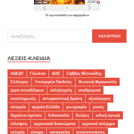
Τα πρωτοσέλιδα των εφημερίδων
ΛΈΞΕΙΣ-ΚΛΕΙΔΙΆ
ΑΔΕΔΥ
Γλώσσα
ΔΟΕ
Σάββας Μετοικίδης
Σύλλογος
Υπουργείο Παιδείας
Φωτεινή Φραγκούλη
έργα συναδέλφων
αλληλεγγύη
αναδρομικά
αναπληρωτές
αντιφασιστική δράση
αξιολόγηση
απεργία
αρχαία Ελλάδα
γεωγραφία
γονείς
δημόσιο σχολείο
διδασκαλία
διώξεις
ειδική αγωγή
ελλείψεις
εργασιακά δικαιώματα
εργατικό ατύχημα
ιστορία
κίνημα
καταγγελία
κινητοποιήσεις