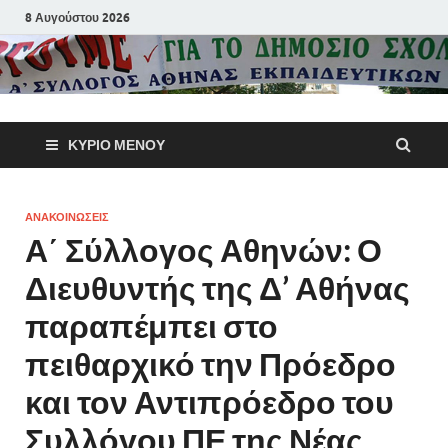
8 Αυγούστου 2026
Α΄ Σύλλογ
ΚΎΡΙΟ ΜΕΝΟΎ
Αθηνών
Εκπαιδευτι
ΑΝΑΚΟΙΝΩΣΕΙΣ
Α΄ Σύλλογος Αθηνών: Ο
Π.Ε.
Διευθυντής της Δ’ Αθήνας
παραπέμπει στο
πειθαρχικό την Πρόεδρο
και τον Αντιπρόεδρο του
Συλλόγου ΠΕ της Νέας