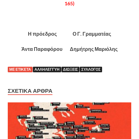
165)
Η πρόεδρος Ο Γ. Γραμματέας
Άντα Παραφόρου Δημήτρης Μαριόλης
ΜΕ ΕΤΙΚΈΤΑ
ΑΛΛΗΛΕΓΓΎΗ
ΔΙΏΞΕΙΣ
ΣΎΛΛΟΓΟΣ
ΣΧΕΤΙΚΆ ΆΡΘΡΑ