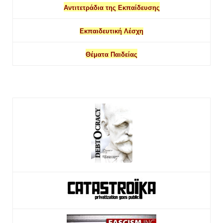
Αντιτετράδια της Εκπαίδευσης
Εκπαιδευτική Λέσχη
Θέματα Παιδείας