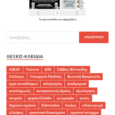
Τα πρωτοσέλιδα των εφημερίδων
ΛΈΞΕΙΣ-ΚΛΕΙΔΙΆ
ΑΔΕΔΥ
Γλώσσα
ΔΟΕ
Σάββας Μετοικίδης
Σύλλογος
Υπουργείο Παιδείας
Φωτεινή Φραγκούλη
έργα συναδέλφων
αλληλεγγύη
αναδρομικά
αναπληρωτές
αντιφασιστική δράση
αξιολόγηση
απεργία
αρχαία Ελλάδα
γεωγραφία
γονείς
δημόσιο σχολείο
διδασκαλία
διώξεις
ειδική αγωγή
ελλείψεις
εργασιακά δικαιώματα
εργατικό ατύχημα