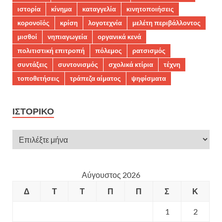
ιστορία
κίνημα
καταγγελία
κινητοποιήσεις
κορονοϊός
κρίση
λογοτεχνία
μελέτη περιβάλλοντος
μισθοί
νηπιαγωγεία
οργανικά κενά
πολιτιστική επιτροπή
πόλεμος
ρατσισμός
συντάξεις
συντονισμός
σχολικά κτίρια
τέχνη
τοποθετήσεις
τράπεζα αίματος
ψηφίσματα
ΙΣΤΟΡΙΚΌ
Αύγουστος 2026
Δ
Τ
Τ
Π
Π
Σ
Κ
1
2