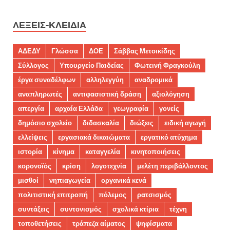
ΛΈΞΕΙΣ-ΚΛΕΙΔΙΆ
ΑΔΕΔΥ
Γλώσσα
ΔΟΕ
Σάββας Μετοικίδης
Σύλλογος
Υπουργείο Παιδείας
Φωτεινή Φραγκούλη
έργα συναδέλφων
αλληλεγγύη
αναδρομικά
αναπληρωτές
αντιφασιστική δράση
αξιολόγηση
απεργία
αρχαία Ελλάδα
γεωγραφία
γονείς
δημόσιο σχολείο
διδασκαλία
διώξεις
ειδική αγωγή
ελλείψεις
εργασιακά δικαιώματα
εργατικό ατύχημα
ιστορία
κίνημα
καταγγελία
κινητοποιήσεις
κορονοϊός
κρίση
λογοτεχνία
μελέτη περιβάλλοντος
μισθοί
νηπιαγωγεία
οργανικά κενά
πολιτιστική επιτροπή
πόλεμος
ρατσισμός
συντάξεις
συντονισμός
σχολικά κτίρια
τέχνη
τοποθετήσεις
τράπεζα αίματος
ψηφίσματα