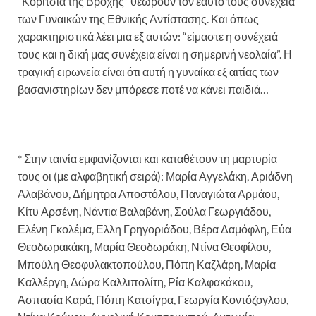
“Κορίτσια της Βροχής” θεωρούν τον εαυτό τους συνέχεια
των Γυναικών της Εθνικής Αντίστασης. Και όπως
χαρακτηριστικά λέει μια εξ αυτών: “είμαστε η συνέχειά
τους και η δική μας συνέχεια είναι η σημερινή νεολαία”. Η
τραγική ειρωνεία είναι ότι αυτή η γυναίκα εξ αιτίας των
βασανιστηρίων δεν μπόρεσε ποτέ να κάνει παιδιά…
* Στην ταινία εμφανίζονται και καταθέτουν τη μαρτυρία
τους οι (με αλφαβητική σειρά): Μαρία Αγγελάκη, Αριάδνη
Αλαβάνου, Δήμητρα Αποστόλου, Παναγιώτα Αρμάου,
Κίτυ Αρσένη, Νάντια Βαλαβάνη, Σούλα Γεωργιάδου,
Ελένη Γκολέμα, Ελλη Γρηγοριάδου, Βέρα Δαμόφλη, Εύα
Θεοδωρακάκη, Μαρία Θεοδωράκη, Ντίνα Θεοφίλου,
Μπούλη Θεοφυλακτοπούλου, Πόπη Καζλάρη, Μαρία
Καλλέργη, Δώρα Καλλιπολίτη, Ρία Καλφακάκου,
Ασπασία Καρά, Πόπη Κατσίγρα, Γεωργία Κοντόζογλου,