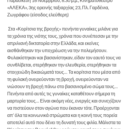
Παρασκευή 16 Νοεμβρίου, 6.30 μ.μ., Κινηματοθέατρο
«ΑΛΕΚΑ», 3ης ορεινής ταξιαρχίας 23, Πλ. Γαρδένια,
Ζωγράφου (είσοδος ελεύθερη)
Στα «Κορίτσια της βροχής» πενήντα γυναίκες μιλάνε για
τα χρόνια της νιότης τους, χρόνια που συνέπεσαν με την
απριλιανή δικτατορία στην Ελλάδα, και εκείνες
αισθάνθηκαν την υποχρέωση να την πολεμήσουν.
Φυλακίστηκαν και βασανίστηκαν, είδαν τον εαυτό τους να
συνθλίβεται, στερήθηκαν την ελευθερία, στερήθηκαν τα
στοιχειώδη δικαιώματά τους… Τα κορίτσια που μέσα από
τη φυλακή ονειρεύονταν τη βροχή, ονειρεύονταν να
νιώσουν τη βροχή πάνω στο βασανισμένο σώμα τους…
Πενήντα από αυτές τις γυναίκες καταθέτουν σήμερα τη
μαρτυρία τους… Είναι ακόμη νέες, ενεργές και συνεχίζουν
να πιστεύουν στον αγώνα που έκαναν τότε. Προέρχονται
απ’ όλα τα κοινωνικά στρώματα και η κοινή τους πορεία
αποτελεί αυτό που δένει τη δυνατή τους φιλία. Μάλιστα τα