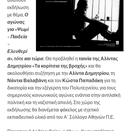
εκδήλωση
με θέμα,
Ο
αγώνας
για «Ψωμί
– Παιδεία
–
Ελευθερί
α», τότε και τώρα.
Θα προβληθεί η
ταινία της Αλίντας
Δημητρίου «Τα κορίτσια της βροχής»
και θα
ακολουθήσει συζήτηση με την
Αλίντα Δημητρίου
, τη
Νάντια Βαλαβάνη
και τον
Κώστα Παπαδάκη
για τη
δικατορία και την εξέγερση του Πολυτεχνείου, για τους
σημερινούς κοινωνικούς αγώνες ενάντια στην αντιλαϊκή
πολιτική και τη ναζιστική απειλή. Στο χώρο της
εκδήλωσης θα διανέμεται φάκελος με σχετικό
εκπαιδευτικό υλικό από τον Α΄ Σύλλογο Αθηνών Π.Ε.