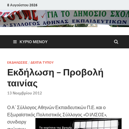
8 Αυγούστου 2026
Α΄ Σύλλογ
ΚΎΡΙΟ ΜΕΝΟΎ
Αθηνών
Εκπαιδευτι
EKΔΗΛΩΣΕΙΣ
/
ΔΕΛΤΙΑ ΤΥΠΟΥ
Εκδήλωση – Προβολή
Π.Ε.
ταινίας
13 Νοεμβρίου 2012
Ο Α΄ Σύλλογος Αθηνών Εκπαιδευτικών Π.Ε. και ο
Εξωραϊστικός
Πολιτιστικός Σύλλογος «Ο ΙΛΙΣΟΣ»,
συνδιοργ
ανώνουν