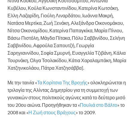
Ντίνα Κούκου, Αγγελική Κουτσουμπού, Αντωνία
Κυβέλου, Κούλα Κωνσταντινίδου, Κατερίνα Κωτσάκη,
Ελλη Λαζαρίδη, Γιούλη Λιναρδάτου, Ιωάννα Μακρή,
Νατάσα Μερτίκα, Ζωή Ξενάκη, Αλεξάνδρα Οικονομάκου,
Νίτσα Οικονομίδου, Κατερίνα Παπαγκίκα, Μαρία Πίνιου,
Βάσω Πιστόλη, Μάγδα Πίτακα, Πόλυ Σαββινίδου, Σελήνη
Σαββινίδου, Αφρούλα Σαπουτζή, Γεωργία
Σαρηγιαννίδου, Σοφία Σμυρνή, Ευαγγελία Τζιβάνη, Κάλια
Τουρνάκη, Ολγα Τσολακίδου, Κάτια Χαραλαμπάκη, Μαρία
Χατζηνικολάου, Πάτρα Χατζησάββα].
Με την ταινία «
Τα Κορίτσια Της Βροχής
» ολοκληρώνεται η
τριλογία της Αλίντας Δημητρίου για τη συμμετοχή των
γυναικών στους πολιτικούς αγώνες κατά το δεύτερο μισό
του 20ου αιώνα. Προηγήθηκαν τα «
Πουλιά στο Βάλτο
» το
2008 και «
Η Ζωή στους Βράχους
» το 2009.