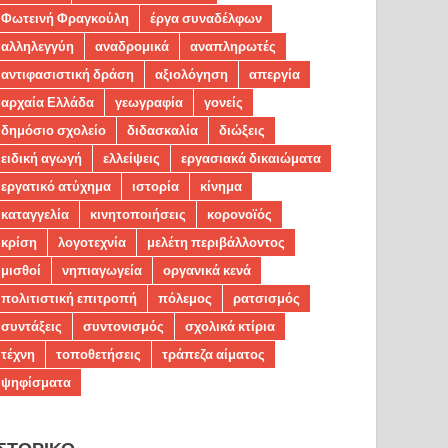
Φωτεινή Φραγκούλη
έργα συναδέλφων
αλληλεγγύη
αναδρομικά
αναπληρωτές
αντιφασιστική δράση
αξιολόγηση
απεργία
αρχαία Ελλάδα
γεωγραφία
γονείς
δημόσιο σχολείο
διδασκαλία
διώξεις
ειδική αγωγή
ελλείψεις
εργασιακά δικαιώματα
εργατικό ατύχημα
ιστορία
κίνημα
καταγγελία
κινητοποιήσεις
κορονοϊός
κρίση
λογοτεχνία
μελέτη περιβάλλοντος
μισθοί
νηπιαγωγεία
οργανικά κενά
πολιτιστική επιτροπή
πόλεμος
ρατσισμός
συντάξεις
συντονισμός
σχολικά κτίρια
τέχνη
τοποθετήσεις
τράπεζα αίματος
ψηφίσματα