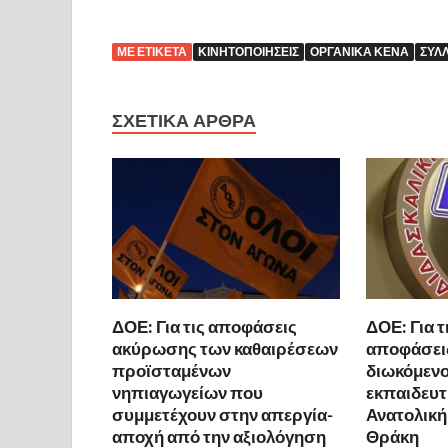
ΜΕ ΕΤΙΚΈΤΑ
ΚΙΝΗΤΟΠΟΙΉΣΕΙΣ
ΟΡΓΑΝΙΚΆ ΚΕΝΆ
ΣΎΛ
ΣΧΕΤΙΚΆ ΆΡΘΡΑ
ΔΟΕ: Για τις αποφάσεις
ΔΟΕ: Για τ
ακύρωσης των καθαιρέσεων
αποφάσει
προϊσταμένων
διωκόμενο
νηπιαγωγείων που
εκπαιδευτ
συμμετέχουν στην απεργία-
Ανατολική
αποχή από την αξιολόγηση
Θράκη