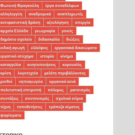
Φωτεινή Φραγκούλη
έργα συναδέλφων
αλληλεγγύη
αναδρομικά
αναπληρωτές
αντιφασιστική δράση
αξιολόγηση
απεργία
αρχαία Ελλάδα
γεωγραφία
γονείς
δημόσιο σχολείο
διδασκαλία
διώξεις
ειδική αγωγή
ελλείψεις
εργασιακά δικαιώματα
εργατικό ατύχημα
ιστορία
κίνημα
καταγγελία
κινητοποιήσεις
κορονοϊός
κρίση
λογοτεχνία
μελέτη περιβάλλοντος
μισθοί
νηπιαγωγεία
οργανικά κενά
πολιτιστική επιτροπή
πόλεμος
ρατσισμός
συντάξεις
συντονισμός
σχολικά κτίρια
τέχνη
τοποθετήσεις
τράπεζα αίματος
ψηφίσματα