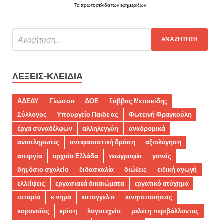
Τα πρωτοσέλιδα των εφημερίδων
ΛΈΞΕΙΣ-ΚΛΕΙΔΙΆ
ΑΔΕΔΥ
Γλώσσα
ΔΟΕ
Σάββας Μετοικίδης
Σύλλογος
Υπουργείο Παιδείας
Φωτεινή Φραγκούλη
έργα συναδέλφων
αλληλεγγύη
αναδρομικά
αναπληρωτές
αντιφασιστική δράση
αξιολόγηση
απεργία
αρχαία Ελλάδα
γεωγραφία
γονείς
δημόσιο σχολείο
διδασκαλία
διώξεις
ειδική αγωγή
ελλείψεις
εργασιακά δικαιώματα
εργατικό ατύχημα
ιστορία
κίνημα
καταγγελία
κινητοποιήσεις
κορονοϊός
κρίση
λογοτεχνία
μελέτη περιβάλλοντος