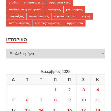
μισθοί
νηπιαγωγεία
οργανικά κενά
πολιτιστική επιτροπή
πόλεμος
ρατσισμός
συντάξεις
συντονισμός
σχολικά κτίρια
τέχνη
τοποθετήσεις
τράπεζα αίματος
ψηφίσματα
ΙΣΤΟΡΙΚΌ
Δεκέμβριος 2022
Δ
Τ
Τ
Π
Π
Σ
Κ
1
2
3
4
5
6
7
8
9
10
11
12
13
14
15
16
17
18