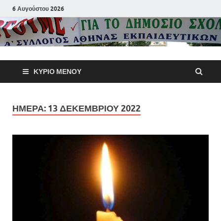
6 Αυγούστου 2026
Α΄ Σύλλογ
ΚΎΡΙΟ ΜΕΝΟΎ
Αθηνών
Εκπαιδευτι
ΗΜΈΡΑ:
13 ΔΕΚΕΜΒΡΊΟΥ 2022
Π.Ε.