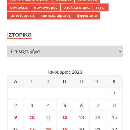
συντάξεις
συντονισμός
σχολικά κτίρια
τέχνη
τοποθετήσεις
τράπεζα αίματος
ψηφίσματα
ΙΣΤΟΡΙΚΌ
Ιανουάριος 2023
Δ
Τ
Τ
Π
Π
Σ
Κ
1
2
3
4
5
6
7
8
9
10
11
12
13
14
15
16
17
18
19
20
21
22