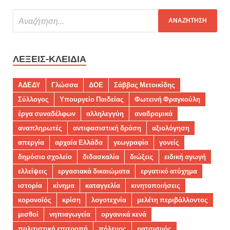
ΛΈΞΕΙΣ-ΚΛΕΙΔΙΆ
ΑΔΕΔΥ
Γλώσσα
ΔΟΕ
Σάββας Μετοικίδης
Σύλλογος
Υπουργείο Παιδείας
Φωτεινή Φραγκούλη
έργα συναδέλφων
αλληλεγγύη
αναδρομικά
αναπληρωτές
αντιφασιστική δράση
αξιολόγηση
απεργία
αρχαία Ελλάδα
γεωγραφία
γονείς
δημόσιο σχολείο
διδασκαλία
διώξεις
ειδική αγωγή
ελλείψεις
εργασιακά δικαιώματα
εργατικό ατύχημα
ιστορία
κίνημα
καταγγελία
κινητοποιήσεις
κορονοϊός
κρίση
λογοτεχνία
μελέτη περιβάλλοντος
μισθοί
νηπιαγωγεία
οργανικά κενά
πολιτιστική επιτροπή
πόλεμος
ρατσισμός