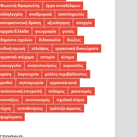
Φωτεινή Φραγκούλη
έργα συναδέλφων
αλληλεγγύη
αναδρομικά
αναπληρωτές
αντιφασιστική δράση
αξιολόγηση
απεργία
αρχαία Ελλάδα
γεωγραφία
γονείς
δημόσιο σχολείο
διδασκαλία
διώξεις
ειδική αγωγή
ελλείψεις
εργασιακά δικαιώματα
εργατικό ατύχημα
ιστορία
κίνημα
καταγγελία
κινητοποιήσεις
κορονοϊός
κρίση
λογοτεχνία
μελέτη περιβάλλοντος
μισθοί
νηπιαγωγεία
οργανικά κενά
πολιτιστική επιτροπή
πόλεμος
ρατσισμός
συντάξεις
συντονισμός
σχολικά κτίρια
τέχνη
τοποθετήσεις
τράπεζα αίματος
ψηφίσματα