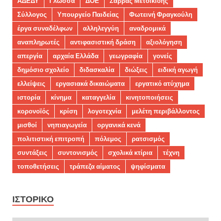
ΑΔΕΔΥ
Γλώσσα
ΔΟΕ
Σάββας Μετοικίδης
Σύλλογος
Υπουργείο Παιδείας
Φωτεινή Φραγκούλη
έργα συναδέλφων
αλληλεγγύη
αναδρομικά
αναπληρωτές
αντιφασιστική δράση
αξιολόγηση
απεργία
αρχαία Ελλάδα
γεωγραφία
γονείς
δημόσιο σχολείο
διδασκαλία
διώξεις
ειδική αγωγή
ελλείψεις
εργασιακά δικαιώματα
εργατικό ατύχημα
ιστορία
κίνημα
καταγγελία
κινητοποιήσεις
κορονοϊός
κρίση
λογοτεχνία
μελέτη περιβάλλοντος
μισθοί
νηπιαγωγεία
οργανικά κενά
πολιτιστική επιτροπή
πόλεμος
ρατσισμός
συντάξεις
συντονισμός
σχολικά κτίρια
τέχνη
τοποθετήσεις
τράπεζα αίματος
ψηφίσματα
ΙΣΤΟΡΙΚΌ