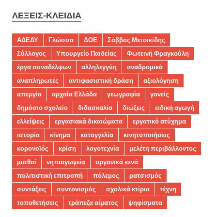
ΛΈΞΕΙΣ-ΚΛΕΙΔΙΆ
ΑΔΕΔΥ
Γλώσσα
ΔΟΕ
Σάββας Μετοικίδης
Σύλλογος
Υπουργείο Παιδείας
Φωτεινή Φραγκούλη
έργα συναδέλφων
αλληλεγγύη
αναδρομικά
αναπληρωτές
αντιφασιστική δράση
αξιολόγηση
απεργία
αρχαία Ελλάδα
γεωγραφία
γονείς
δημόσιο σχολείο
διδασκαλία
διώξεις
ειδική αγωγή
ελλείψεις
εργασιακά δικαιώματα
εργατικό ατύχημα
ιστορία
κίνημα
καταγγελία
κινητοποιήσεις
κορονοϊός
κρίση
λογοτεχνία
μελέτη περιβάλλοντος
μισθοί
νηπιαγωγεία
οργανικά κενά
πολιτιστική επιτροπή
πόλεμος
ρατσισμός
συντάξεις
συντονισμός
σχολικά κτίρια
τέχνη
τοποθετήσεις
τράπεζα αίματος
ψηφίσματα