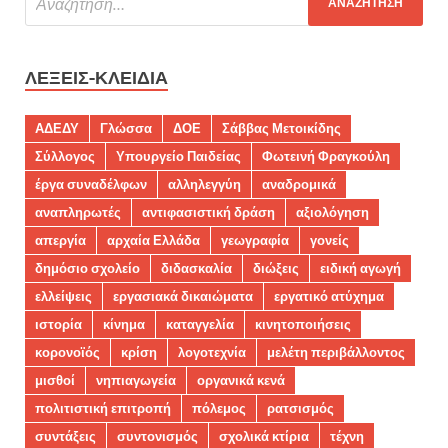
ΛΈΞΕΙΣ-ΚΛΕΙΔΙΆ
ΑΔΕΔΥ
Γλώσσα
ΔΟΕ
Σάββας Μετοικίδης
Σύλλογος
Υπουργείο Παιδείας
Φωτεινή Φραγκούλη
έργα συναδέλφων
αλληλεγγύη
αναδρομικά
αναπληρωτές
αντιφασιστική δράση
αξιολόγηση
απεργία
αρχαία Ελλάδα
γεωγραφία
γονείς
δημόσιο σχολείο
διδασκαλία
διώξεις
ειδική αγωγή
ελλείψεις
εργασιακά δικαιώματα
εργατικό ατύχημα
ιστορία
κίνημα
καταγγελία
κινητοποιήσεις
κορονοϊός
κρίση
λογοτεχνία
μελέτη περιβάλλοντος
μισθοί
νηπιαγωγεία
οργανικά κενά
πολιτιστική επιτροπή
πόλεμος
ρατσισμός
συντάξεις
συντονισμός
σχολικά κτίρια
τέχνη