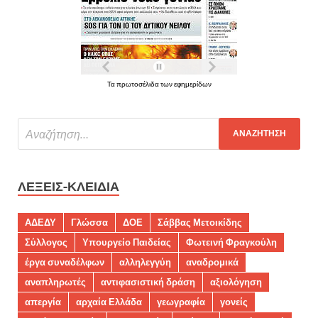
Τα πρωτοσέλιδα των εφημερίδων
ΛΈΞΕΙΣ-ΚΛΕΙΔΙΆ
ΑΔΕΔΥ
Γλώσσα
ΔΟΕ
Σάββας Μετοικίδης
Σύλλογος
Υπουργείο Παιδείας
Φωτεινή Φραγκούλη
έργα συναδέλφων
αλληλεγγύη
αναδρομικά
αναπληρωτές
αντιφασιστική δράση
αξιολόγηση
απεργία
αρχαία Ελλάδα
γεωγραφία
γονείς