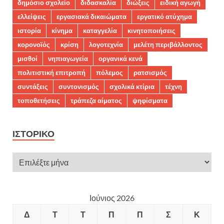
δημόσιο σχολείο
διδασκαλία
διώξεις
ειδική αγωγή
ελλείψεις
εργασιακά δικαιώματα
εργατικό ατύχημα
ιστορία
κίνημα
καταγγελία
κινητοποιήσεις
κορονοϊός
κρίση
λογοτεχνία
μελέτη περιβάλλοντος
μισθοί
νηπιαγωγεία
οργανικά κενά
πολιτιστική επιτροπή
πόλεμος
ρατσισμός
συντάξεις
συντονισμός
σχολικά κτίρια
τέχνη
τοποθετήσεις
τράπεζα αίματος
ψηφίσματα
ΙΣΤΟΡΙΚΌ
Ιούνιος 2026
Δ
Τ
Τ
Π
Π
Σ
Κ