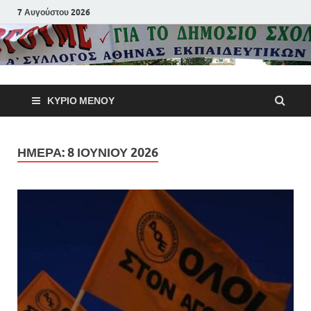
7 Αυγούστου 2026
Α΄ Σύλλογ
ΚΎΡΙΟ ΜΕΝΟΎ
Αθηνών
Εκπαιδευτι
ΗΜΈΡΑ:
8 ΙΟΥΝΊΟΥ 2026
Π.Ε.