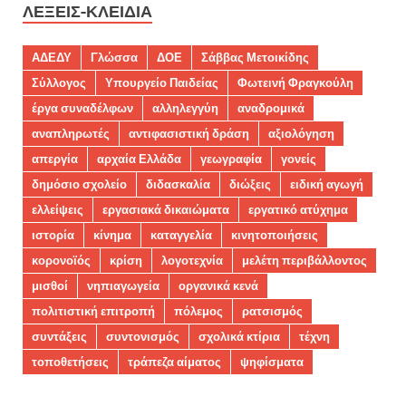
ΛΈΞΕΙΣ-ΚΛΕΙΔΙΆ
ΑΔΕΔΥ
Γλώσσα
ΔΟΕ
Σάββας Μετοικίδης
Σύλλογος
Υπουργείο Παιδείας
Φωτεινή Φραγκούλη
έργα συναδέλφων
αλληλεγγύη
αναδρομικά
αναπληρωτές
αντιφασιστική δράση
αξιολόγηση
απεργία
αρχαία Ελλάδα
γεωγραφία
γονείς
δημόσιο σχολείο
διδασκαλία
διώξεις
ειδική αγωγή
ελλείψεις
εργασιακά δικαιώματα
εργατικό ατύχημα
ιστορία
κίνημα
καταγγελία
κινητοποιήσεις
κορονοϊός
κρίση
λογοτεχνία
μελέτη περιβάλλοντος
μισθοί
νηπιαγωγεία
οργανικά κενά
πολιτιστική επιτροπή
πόλεμος
ρατσισμός
συντάξεις
συντονισμός
σχολικά κτίρια
τέχνη
τοποθετήσεις
τράπεζα αίματος
ψηφίσματα