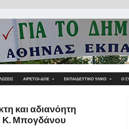
Α΄ Σ
ΛΩΣΕΙΣ
ΑΙΡΕΤΟΙ-ΔΟΕ
ΕΚΠΑΙΔΕΥΤΙΚΌ ΥΛΙΚΌ
Ο Σ
Εκπα
κτη και αδιανόητη
ή Κ. Μπογδάνου