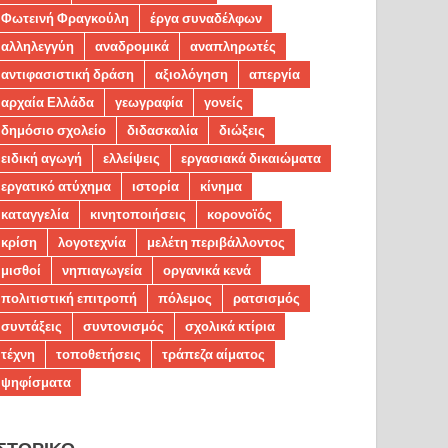
Φωτεινή Φραγκούλη
έργα συναδέλφων
αλληλεγγύη
αναδρομικά
αναπληρωτές
αντιφασιστική δράση
αξιολόγηση
απεργία
αρχαία Ελλάδα
γεωγραφία
γονείς
δημόσιο σχολείο
διδασκαλία
διώξεις
ειδική αγωγή
ελλείψεις
εργασιακά δικαιώματα
εργατικό ατύχημα
ιστορία
κίνημα
καταγγελία
κινητοποιήσεις
κορονοϊός
κρίση
λογοτεχνία
μελέτη περιβάλλοντος
μισθοί
νηπιαγωγεία
οργανικά κενά
πολιτιστική επιτροπή
πόλεμος
ρατσισμός
συντάξεις
συντονισμός
σχολικά κτίρια
τέχνη
τοποθετήσεις
τράπεζα αίματος
ψηφίσματα