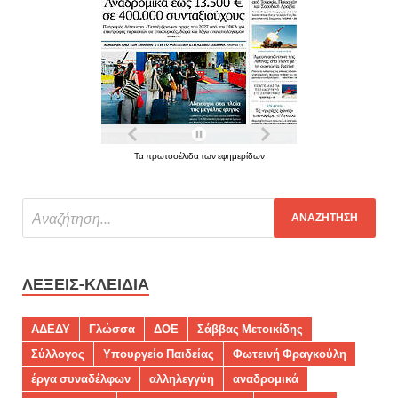
Τα πρωτοσέλιδα των εφημερίδων
ΛΈΞΕΙΣ-ΚΛΕΙΔΙΆ
ΑΔΕΔΥ
Γλώσσα
ΔΟΕ
Σάββας Μετοικίδης
Σύλλογος
Υπουργείο Παιδείας
Φωτεινή Φραγκούλη
έργα συναδέλφων
αλληλεγγύη
αναδρομικά