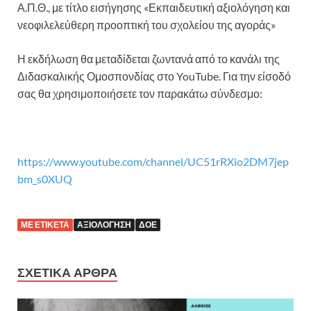
Α.Π.Θ., με τίτλο εισήγησης «Εκπαιδευτική αξιολόγηση και
νεοφιλελεύθερη προοπτική του σχολείου της αγοράς»
Η εκδήλωση θα μεταδίδεται ζωντανά από το κανάλι της
Διδασκαλικής Ομοσπονδίας στο YouTube. Για την είσοδό
σας θα χρησιμοποιήσετε τον παρακάτω σύνδεσμο:
https://www.youtube.com/channel/UC51rRXio2DM7jep
bm_s0XUQ
ΜΕ ΕΤΙΚΈΤΑ
ΑΞΙΟΛΌΓΗΣΗ
ΔΟΕ
ΣΧΕΤΙΚΆ ΆΡΘΡΑ