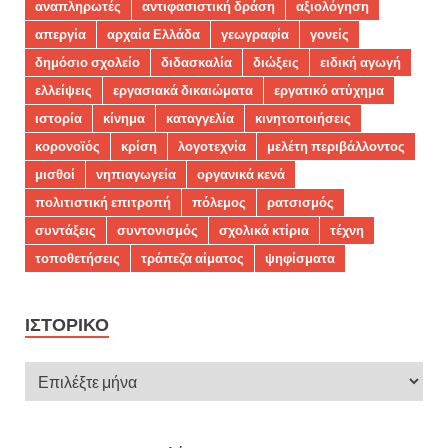
αναπληρωτές
αντιφασιστική δράση
αξιολόγηση
απεργία
αρχαία Ελλάδα
γεωγραφία
γονείς
δημόσιο σχολείο
διδασκαλία
διώξεις
ειδική αγωγή
ελλείψεις
εργασιακά δικαιώματα
εργατικό ατύχημα
ιστορία
κίνημα
καταγγελία
κινητοποιήσεις
κορονοϊός
κρίση
λογοτεχνία
μελέτη περιβάλλοντος
μισθοί
νηπιαγωγεία
οργανικά κενά
πολιτιστική επιτροπή
πόλεμος
ρατσισμός
συντάξεις
συντονισμός
σχολικά κτίρια
τέχνη
τοποθετήσεις
τράπεζα αίματος
ψηφίσματα
ΙΣΤΟΡΙΚΌ