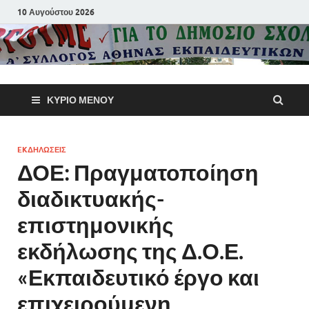
10 Αυγούστου 2026
Α΄ Σύλλογ
ΚΎΡΙΟ ΜΕΝΟΎ
Αθηνών
Εκπαιδευτι
EKΔΗΛΩΣΕΙΣ
ΔΟΕ: Πραγματοποίηση
Π.Ε.
διαδικτυακής-
επιστημονικής
εκδήλωσης της Δ.Ο.Ε.
«Εκπαιδευτικό έργο και
επιχειρούμενη