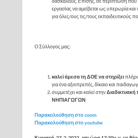
δασκάλους. Επίσης, σε περίπτωση που
εργασίας να αμείβεται ως υπερωρία και ν
για όλες/ους τις/τους εκπαιδευτικούς π
Ο Σύλλογος μας:
καλεί άμεσα τη ΔΟΕ να στηρίξει
πλήρω
για ένα αξιοπρεπές, δίκαιο και παιδαγω
συμμετέχει και καλεί στην
Διαδικτυακή
ΝΗΠΙΑΓΩΓΩΝ
Παρακολούθηση στο zoom
Παρακολούθηση στο youtube
Κυριακή 27-2-2022 και ώρα 17:30μ.μ. με θέμ