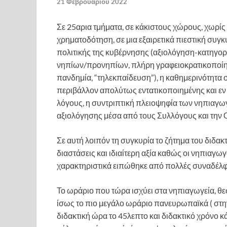
21 Φεβρουαρίου 2022
Σε 25αρια τμήματα, σε κάκιστους χώρους, χωρίς
χρηματοδότηση, σε μια εξαιρετικά πιεστική συγκυ
πολιτικής της κυβέρνησης (αξιολόγηση-κατηγορ
νηπίων/προνηπίων, πλήρη γραφειοκρατικοποίησ
πανδημία, “τηλεκπαίδευση”), η καθημερινότητα 
περιβάλλον απολύτως εντατικοποιημένης και εν 
λόγους, η συντριπτική πλειοψηφία των νηπιαγωγ
αξιολόγησης μέσα από τους Συλλόγους και την
Σε αυτή λοιπόν τη συγκυρία το ζήτημα του διδ
διαστάσεις και ιδιαίτερη αξία καθώς οι νηπιαγω
χαρακτηριστικά ειπώθηκε από πολλές συναδέλφι
Το ωράριο που τώρα ισχύει στα νηπιαγωγεία, θ
ίσως το πιο μεγάλο ωράριο πανευρωπαϊκά ( σ
διδακτική ώρα το 45λεπτο και διδακτικό χρόνο κά