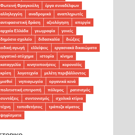
Φωτεινή Φραγκούλη
έργα συναδέλφων
αλληλεγγύη
αναδρομικά
αναπληρωτές
αντιφασιστική δράση
αξιολόγηση
απεργία
αρχαία Ελλάδα
γεωγραφία
γονείς
δημόσιο σχολείο
διδασκαλία
διώξεις
ειδική αγωγή
ελλείψεις
εργασιακά δικαιώματα
εργατικό ατύχημα
ιστορία
κίνημα
καταγγελία
κινητοποιήσεις
κορονοϊός
κρίση
λογοτεχνία
μελέτη περιβάλλοντος
μισθοί
νηπιαγωγεία
οργανικά κενά
πολιτιστική επιτροπή
πόλεμος
ρατσισμός
συντάξεις
συντονισμός
σχολικά κτίρια
τέχνη
τοποθετήσεις
τράπεζα αίματος
ψηφίσματα