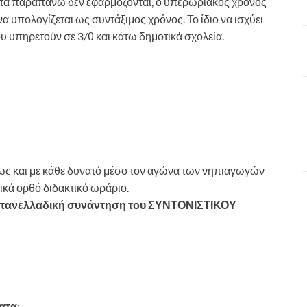
 τα παραπάνω δεν εφαρμόζονται, ο υπερωριακός χρόνος
α υπολογίζεται ως συντάξιμος χρόνος. Το ίδιο να ισχύει
ου υπηρετούν σε 3/θ και κάτω δημοτικά σχολεία.
ς και με κάθε δυνατό μέσο τον αγώνα των νηπιαγωγών
γικά ορθό διδακτικό ωράριο.
 πανελλαδική συνάντηση του ΣΥΝΤΟΝΙΣΤΙΚΟΥ
ατα: