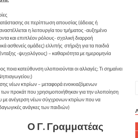
ίες
κατάστασης σε περίπτωση απουσίας (άδειας ή
αναστέλλεται η λειτουργία του τμήματος -αυξημένο
οντα και επιπλέον ρόλους- σχολική διαρροή
ικά ασθενείς ομάδες) ελλιπής στήριξη για τα παιδιά
 ένταξης -ψυχολόγους) – καθαριότητα με ημερομηνία
 ποια κατεύθυνση υλοποιούνται οι αλλαγές; Τι σημαίνει
 Νηπιαγωγείου;)
σης νέων κτιρίων – μεταφορά ενοικιαζόμενων
η των προκάτ που χρησιμοποιήθηκαν για την υλοποίηση
υ με ανέγερση νέων σύγχρονων κτιρίων που να
ιδαγωγικές ανάγκες των παιδιών)
Ο Γ. Γραμματέας