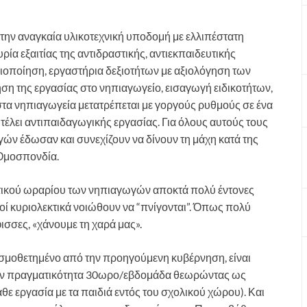
 την αναγκαία υλικοτεχνική υποδομή με ελλιπέστατη
ρία εξαιτίας της αντιδραστικής, αντιεκπαιδευτικής
ιοποίηση, εργαστήρια δεξιοτήτων με αξιολόγηση των
η της εργασίας στο νηπιαγωγείο, εισαγωγή ειδικοτήτων,
στα νηπιαγωγεία μετατρέπεται με γοργούς ρυθμούς σε ένα
τέλει αντιπαιδαγωγικής εργασίας. Για όλους αυτούς τους
ών έδωσαν και συνεχίζουν να δίνουν τη μάχη κατά της
 Ομοσπονδία.
ακτικού ωραρίου των νηπιαγωγών αποκτά πολύ έντονες
γοί κυριολεκτικά νοιώθουν να “πνίγονται”. Όπως πολύ
σσες, «χάνουμε τη χαρά μας».
εσμοθετημένο από την προηγούμενη κυβέρνηση, είναι
την πραγματικότητα 30ωρο/εβδομάδα θεωρώντας ως
θε εργασία με τα παιδιά εντός του σχολικού χώρου). Και