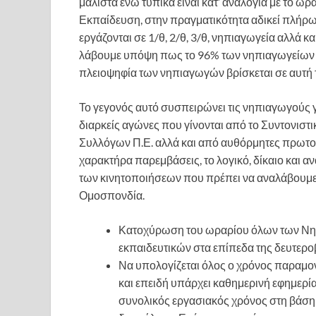
μάλιστα ενώ τυπικά είναι κατ’ αναλογία με το
Εκπαίδευση, στην πραγματικότητα αδικεί πλήρω
εργάζονται σε 1/θ, 2/θ, 3/θ, νηπιαγωγεία αλλά κ
λάβουμε υπόψη πως το 96% των νηπιαγωγείων είν
πλειοψηφία των νηπιαγωγών βρίσκεται σε αυτή 
Το γεγονός αυτό συσπειρώνει τις νηπιαγωγούς γ
διαρκείς αγώνες που γίνονται από το Συντονισ
Συλλόγων Π.Ε. αλλά και από αυθόρμητες πρωτ
χαρακτήρα παρεμβάσεις, το λογικό, δίκαιο και αν
των κινητοποιήσεων που πρέπει να αναλάβουμε.
Ομοσπονδία.
Κατοχύρωση του ωραρίου όλων των Νηπ
εκπαιδευτικών στα επίπεδα της δευτερο
Να υπολογίζεται όλος ο χρόνος παραμο
και επειδή υπάρχει καθημερινή εφημερία 
συνολικός εργασιακός χρόνος στη βάση