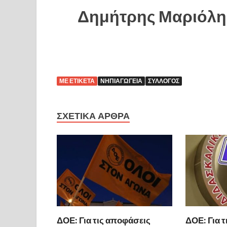
Δημήτρης Μαριό
ΜΕ ΕΤΙΚΈΤΑ
ΝΗΠΙΑΓΩΓΕΊΑ
ΣΎΛΛΟΓΟΣ
ΣΧΕΤΙΚΆ ΆΡΘΡΑ
ΔΟΕ: Για τις αποφάσεις
ΔΟΕ: Για τ