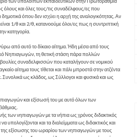
 ωράριο των υπόλοιπων εκπαιδευτικών στην Πρωτοβάθμια
ς όλους και όλες τους/τις συναδέλφους/ες που
αι δημοτικά όπου δεν ισχύει η αρχή της αναλογικότητας. Αν
αι 1/θ και 2/θ, κατανοούμε όλοι/ες πως η συντριπτική
την κατηγορία.
ύρω από αυτό το δίκαιο αίτημα. Ήδη μέσα από τους
τικό Νηπιαγωγών, τη θετική στάση πάρα πολλών
οβουλίες συναδελφισσών που καταλήγουν σε νομικού
αγκαίο αίτημα τους τίθεται και πάλι μπροστά στην ατζέντα
 Συνολικά ως κλάδος, ως Σύλλογοι και φυσικά και ως
ιαγωγών και εξίσωσή του με αυτό όλων των
βάθμιας.
νής των νηπιαγωγών με τα νήπια ως χρόνος διδακτικός
να υπολογίζονται και τα διαλείμματα ως διδακτικός και
 της εξίσωσης του ωραρίου των νηπιαγωγών με τους