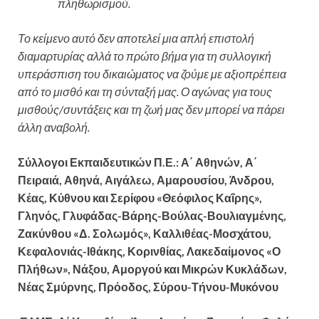
πληθωρισμού.
Το κείμενο αυτό δεν αποτελεί μια απλή επιστολή
διαμαρτυρίας αλλά το πρώτο βήμα για τη συλλογική
υπεράσπιση του δικαιώματος να ζούμε με αξιοπρέπεια
από το μισθό και τη σύνταξή μας. Ο αγώνας για τους
μισθούς/συντάξεις και τη ζωή μας δεν μπορεί να πάρει
άλλη αναβολή.
Σύλλογοι Εκπαιδευτικών Π.Ε.: Α΄ Αθηνών, Α΄
Πειραιά, Αθηνά, Αιγάλεω, Αμαρουσίου, Άνδρου,
Κέας, Κύθνου και Σερίφου «Θεόφιλος Καΐρης»,
Γληνός, Γλυφάδας-Βάρης-Βούλας-Βουλιαγμένης,
Ζακύνθου «Δ. Σολωμός», Καλλιθέας-Μοσχάτου,
Κεφαλονιάς-Ιθάκης, Κορινθίας, Λακεδαίμονος «Ο
Πλήθων», Νάξου, Αμοργού και Μικρών Κυκλάδων,
Νέας Σμύρνης, Πρόοδος, Σύρου-Τήνου-Μυκόνου