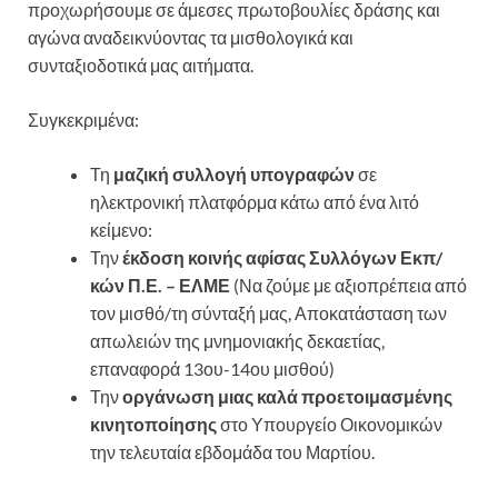
προχωρήσουμε σε άμεσες πρωτοβουλίες δράσης και
αγώνα αναδεικνύοντας τα μισθολογικά και
συνταξιοδοτικά μας αιτήματα.
Συγκεκριμένα:
Τη
μαζική συλλογή υπογραφών
σε
ηλεκτρονική πλατφόρμα κάτω από ένα λιτό
κείμενο:
Την
έκδοση κοινής αφίσας Συλλόγων Εκπ/
κών Π.Ε. – ΕΛΜΕ
(Να ζούμε με αξιοπρέπεια από
τον μισθό/τη σύνταξή μας, Αποκατάσταση των
απωλειών της μνημονιακής δεκαετίας,
επαναφορά 13ου-14ου μισθού)
Την
οργάνωση μιας καλά προετοιμασμένης
κινητοποίησης
στο Υπουργείο Οικονομικών
την τελευταία εβδομάδα του Μαρτίου.