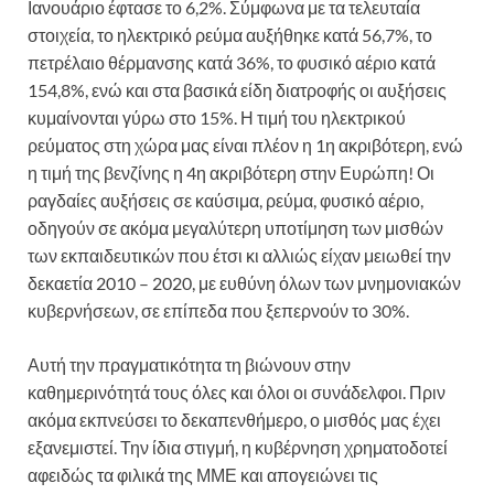
Ιανουάριο έφτασε το 6,2%. Σύμφωνα με τα τελευταία
στοιχεία, το ηλεκτρικό ρεύμα αυξήθηκε κατά 56,7%, το
πετρέλαιο θέρμανσης κατά 36%, το φυσικό αέριο κατά
154,8%, ενώ και στα βασικά είδη διατροφής οι αυξήσεις
κυμαίνονται γύρω στο 15%. Η τιμή του ηλεκτρικού
ρεύματος στη χώρα μας είναι πλέον η 1η ακριβότερη, ενώ
η τιμή της βενζίνης η 4η ακριβότερη στην Ευρώπη! Οι
ραγδαίες αυξήσεις σε καύσιμα, ρεύμα, φυσικό αέριο,
οδηγούν σε ακόμα μεγαλύτερη υποτίμηση των μισθών
των εκπαιδευτικών που έτσι κι αλλιώς είχαν μειωθεί την
δεκαετία 2010 – 2020, με ευθύνη όλων των μνημονιακών
κυβερνήσεων, σε επίπεδα που ξεπερνούν το 30%.
Αυτή την πραγματικότητα τη βιώνουν στην
καθημερινότητά τους όλες και όλοι οι συνάδελφοι. Πριν
ακόμα εκπνεύσει το δεκαπενθήμερο, ο μισθός μας έχει
εξανεμιστεί. Την ίδια στιγμή, η κυβέρνηση χρηματοδοτεί
αφειδώς τα φιλικά της ΜΜΕ και απογειώνει τις