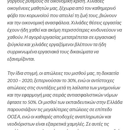
γοργούς ρυθμούς σε οικονομική κρίση. Χιλιάδες
οικογένειες μαθητών μας, ξέχωρα από τον καθημερινό
φόβο του κορωνοϊού που απειλεί τη ζωή τους, βιώνουν
και την οικονομική ανασφάλεια. Χιλιάδες θέσεις εργασίας
έχουν ήδη χαθεί και ακόμη περισσότερες κινδυνεύουν να
χαθούν. Η αγορά εργασίας μετατρέπεται σε εργασιακή
ζούγκλα και χιλιάδες εργαζόμενοι βλέπουν τα ήδη
συρρικνωμένα εργασιακά τους δικαιώματα να
εξανεμίζονται.
Την ίδια στιγμή, οι απώλειες του μισθού μας, τη δεκαετία
2010 – 2020, ξεπερνούσαν το 30%, ενώ οι αντίστοιχες
απώλειες στις συντάξεις μετά τη λαίλαπα των μνημονίων
και την εφαρμογή μιας σειράς αντιασφαλιστικών νόμων
έφτασε το 50%. Οι μισθοί των εκπαιδευτικών στην Ελλάδα
παρουσιάζουν τις μεγαλύτερες απώλειες σε επίπεδο
ΟΟΣΑ, ενώ οι καθαρές αποδοχές αναπληρωτών και
νεοδιόριστων είναι εξαιρετικά χαμηλές. Σε αυτές τις