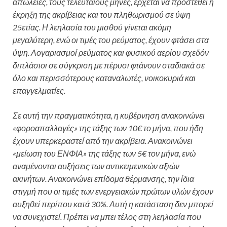
απώλειες, τους τελευταίους μήνες, έρχεται να προστεθεί η
έκρηξη της ακρίβειας και του πληθωρισμού σε ύψη
25ετίας. Η λεηλασία του μισθού γίνεται ακόμη
μεγαλύτερη, ενώ οι τιμές του ρεύματος, έχουν φτάσει στα
ύψη. Λογαριασμοί ρεύματος και φυσικού αερίου σχεδόν
διπλάσιοι σε σύγκριση με πέρυσι φτάνουν σταδιακά σε
όλο και περισσότερους καταναλωτές, νοικοκυριά και
επαγγελματίες.
Σε αυτή την πραγματικότητα, η κυβέρνηση ανακοινώνει
«φοροαπαλλαγές» της τάξης των 10€ το μήνα, που ήδη
έχουν υπερκεραστεί από την ακρίβεια. Ανακοινώνει
«μείωση του ΕΝΦΙΑ» της τάξης των 5€ τον μήνα, ενώ
αναμένονται αυξήσεις των αντικειμενικών αξιών
ακινήτων. Ανακοινώνει επίδομα θέρμανσης, την ίδια
στιγμή που οι τιμές των ενεργειακών πρώτων υλών έχουν
αυξηθεί περίπου κατά 30%. Αυτή η κατάσταση δεν μπορεί
να συνεχιστεί. Πρέπει να μπει τέλος στη λεηλασία που