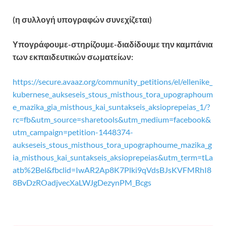
(η συλλογή υπογραφών συνεχίζεται)
Υπογράφουμε-στηρίζουμε-διαδίδουμε την καμπάνια
των εκπαιδευτικών σωματείων:
https://secure.avaaz.org/community_petitions/el/ellenike_
kubernese_aukseseis_stous_misthous_tora_upographoum
e_mazika_gia_misthous_kai_suntakseis_aksioprepeias_1/?
rc=fb&utm_source=sharetools&utm_medium=facebook&
utm_campaign=petition-1448374-
aukseseis_stous_misthous_tora_upographoume_mazika_g
ia_misthous_kai_suntakseis_aksioprepeias&utm_term=tLa
atb%2Bel&fbclid=IwAR2Ap8K7Plki9qVdsBJsKVFMRhI8
8BvDzROadjvecXaLWJgDezynPM_Bcgs