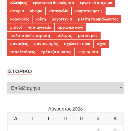
ελλείψεις
εργασιακά δικαιώματα
εργατικό ατύχημα
ιστορία
κίνημα
καταγγελία
κινητοποιήσεις
κορονοϊός
κρίση
λογοτεχνία
μελέτη περιβάλλοντος
μισθοί
νηπιαγωγεία
οργανικά κενά
πολιτιστική επιτροπή
πόλεμος
ρατσισμός
συντάξεις
συντονισμός
σχολικά κτίρια
τέχνη
τοποθετήσεις
τράπεζα αίματος
ψηφίσματα
ΙΣΤΟΡΙΚΌ
Αύγουστος 2026
Δ
Τ
Τ
Π
Π
Σ
Κ
1
2