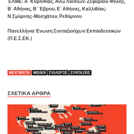
ΕΛΜΕ: Α΄ Κορινθίας, Άνω Λιοσίων-Ζεφυρίου-Φυλής,
Β΄ Αθήνας, Β΄ Έβρου, Ε΄ Αθήνας, Καλλιθέας-
Ν.Σμύρνης-Μοσχάτου, Ρεθύμνου
Πανελλήνια Ένωση Συνταξιούχων Εκπαιδευτικών
(Π.Ε.Σ.ΕΚ.)
ΜΕ ΕΤΙΚΈΤΑ
ΜΙΣΘΟΊ
ΣΎΛΛΟΓΟΣ
ΣΥΝΤΆΞΕΙΣ
ΣΧΕΤΙΚΆ ΆΡΘΡΑ