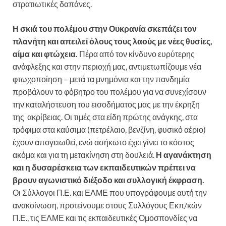
στρατιωτικές δαπάνες.
Η σκιά του πολέμου στην Ουκρανία σκεπάζει τον
πλανήτη και απειλεί όλους τους λαούς με νέες θυσίες,
αίμα και φτώχεια.
Πέρα από τον κίνδυνο ευρύτερης
ανάφλεξης και στην περιοχή μας, αντιμετωπίζουμε νέα
φτωχοποίηση – μετά τα μνημόνια και την πανδημία
προβάλουν το φόβητρο του πολέμου για να συνεχίσουν
την καταλήστευση του εισοδήματος μας με την έκρηξη
της ακρίβειας. Οι τιμές στα είδη πρώτης ανάγκης, στα
τρόφιμα στα καύσιμα (πετρέλαιο, βενζίνη, φυσικό αέριο)
έχουν απογειωθεί, ενώ ασήκωτο έχει γίνει το κόστος
ακόμα και για τη μετακίνηση στη δουλειά.
Η αγανάκτηση
και η δυσαρέσκεια των εκπαιδευτικών πρέπει να
βρουν αγωνιστικό διέξοδο και συλλογική έκφραση.
Οι Σύλλογοι Π.Ε. και ΕΛΜΕ που υπογράφουμε αυτή την
ανακοίνωση, προτείνουμε στους Συλλόγους Εκπ/κών
Π.Ε., τις ΕΛΜΕ και τις εκπαιδευτικές Ομοσπονδίες να