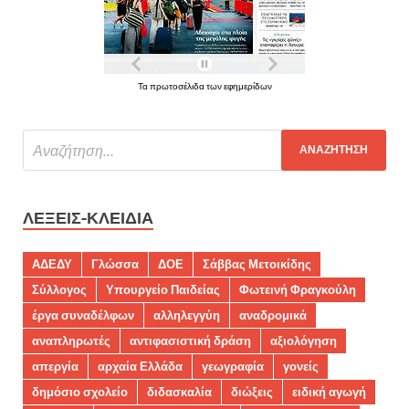
Τα πρωτοσέλιδα των εφημερίδων
ΛΈΞΕΙΣ-ΚΛΕΙΔΙΆ
ΑΔΕΔΥ
Γλώσσα
ΔΟΕ
Σάββας Μετοικίδης
Σύλλογος
Υπουργείο Παιδείας
Φωτεινή Φραγκούλη
έργα συναδέλφων
αλληλεγγύη
αναδρομικά
αναπληρωτές
αντιφασιστική δράση
αξιολόγηση
απεργία
αρχαία Ελλάδα
γεωγραφία
γονείς
δημόσιο σχολείο
διδασκαλία
διώξεις
ειδική αγωγή