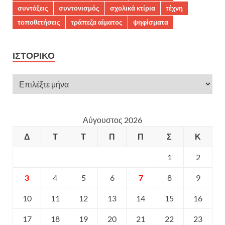
συντάξεις
συντονισμός
σχολικά κτίρια
τέχνη
τοποθετήσεις
τράπεζα αίματος
ψηφίσματα
ΙΣΤΟΡΙΚΌ
Αύγουστος 2026
Δ
Τ
Τ
Π
Π
Σ
Κ
1
2
3
4
5
6
7
8
9
10
11
12
13
14
15
16
17
18
19
20
21
22
23