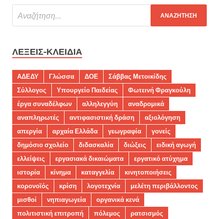
ΛΈΞΕΙΣ-ΚΛΕΙΔΙΆ
ΑΔΕΔΥ
Γλώσσα
ΔΟΕ
Σάββας Μετοικίδης
Σύλλογος
Υπουργείο Παιδείας
Φωτεινή Φραγκούλη
έργα συναδέλφων
αλληλεγγύη
αναδρομικά
αναπληρωτές
αντιφασιστική δράση
αξιολόγηση
απεργία
αρχαία Ελλάδα
γεωγραφία
γονείς
δημόσιο σχολείο
διδασκαλία
διώξεις
ειδική αγωγή
ελλείψεις
εργασιακά δικαιώματα
εργατικό ατύχημα
ιστορία
κίνημα
καταγγελία
κινητοποιήσεις
κορονοϊός
κρίση
λογοτεχνία
μελέτη περιβάλλοντος
μισθοί
νηπιαγωγεία
οργανικά κενά
πολιτιστική επιτροπή
πόλεμος
ρατσισμός