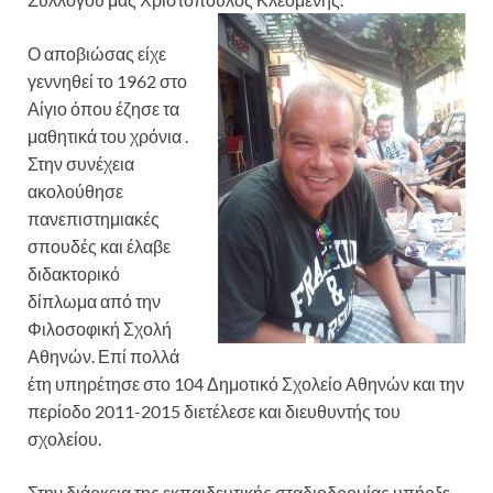
Ο αποβιώσας είχε
γεννηθεί το 1962 στο
Αίγιο όπου έζησε τα
μαθητικά του χρόνια .
Στην συνέχεια
ακολούθησε
πανεπιστημιακές
σπουδές και έλαβε
διδακτορικό
δίπλωμα από την
Φιλοσοφική Σχολή
Αθηνών. Επί πολλά
έτη υπηρέτησε στο 104 Δημοτικό Σχολείο Αθηνών και την
περίοδο 2011-2015 διετέλεσε και διευθυντής του
σχολείου.
Στην διάρκεια της εκπαιδευτικής σταδιοδρομίας υπήρξε