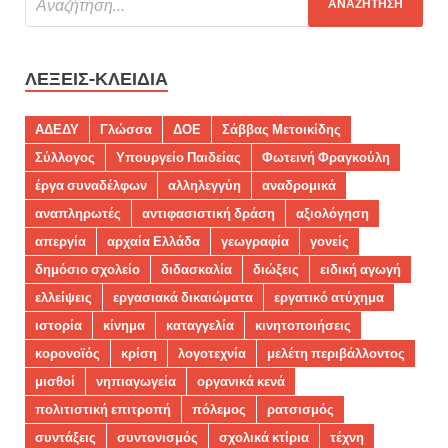
ΛΈΞΕΙΣ-ΚΛΕΙΔΙΆ
ΑΔΕΔΥ
Γλώσσα
ΔΟΕ
Σάββας Μετοικίδης
Σύλλογος
Υπουργείο Παιδείας
Φωτεινή Φραγκούλη
έργα συναδέλφων
αλληλεγγύη
αναδρομικά
αναπληρωτές
αντιφασιστική δράση
αξιολόγηση
απεργία
αρχαία Ελλάδα
γεωγραφία
γονείς
δημόσιο σχολείο
διδασκαλία
διώξεις
ειδική αγωγή
ελλείψεις
εργασιακά δικαιώματα
εργατικό ατύχημα
ιστορία
κίνημα
καταγγελία
κινητοποιήσεις
κορονοϊός
κρίση
λογοτεχνία
μελέτη περιβάλλοντος
μισθοί
νηπιαγωγεία
οργανικά κενά
πολιτιστική επιτροπή
πόλεμος
ρατσισμός
συντάξεις
συντονισμός
σχολικά κτίρια
τέχνη