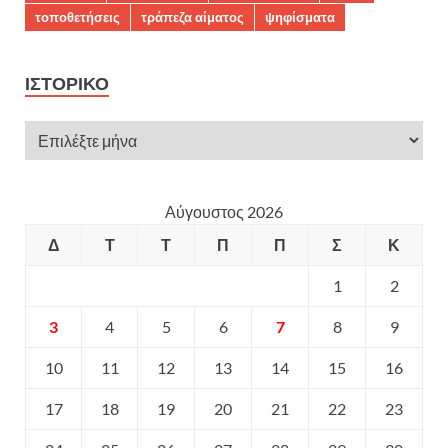
τοποθετήσεις
τράπεζα αίματος
ψηφίσματα
ΙΣΤΟΡΙΚΌ
Αύγουστος 2026
Δ
Τ
Τ
Π
Π
Σ
Κ
1
2
3
4
5
6
7
8
9
10
11
12
13
14
15
16
17
18
19
20
21
22
23