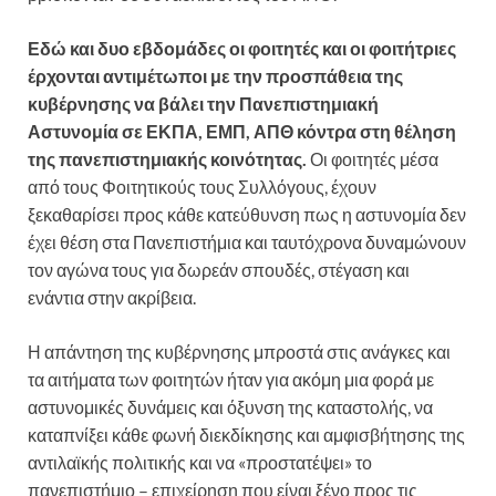
Εδώ και δυο εβδομάδες οι φοιτητές και οι φοιτήτριες
έρχονται αντιμέτωποι με την προσπάθεια της
κυβέρνησης να βάλει την Πανεπιστημιακή
Αστυνομία σε ΕΚΠΑ, ΕΜΠ, ΑΠΘ κόντρα στη θέληση
της πανεπιστημιακής κοινότητας.
Οι φοιτητές μέσα
από τους Φοιτητικούς τους Συλλόγους, έχουν
ξεκαθαρίσει προς κάθε κατεύθυνση πως η αστυνομία δεν
έχει θέση στα Πανεπιστήμια και ταυτόχρονα δυναμώνουν
τον αγώνα τους για δωρεάν σπουδές, στέγαση και
ενάντια στην ακρίβεια.
Η απάντηση της κυβέρνησης μπροστά στις ανάγκες και
τα αιτήματα των φοιτητών ήταν για ακόμη μια φορά με
αστυνομικές δυνάμεις και όξυνση της καταστολής, να
καταπνίξει κάθε φωνή διεκδίκησης και αμφισβήτησης της
αντιλαϊκής πολιτικής και να «προστατέψει» το
πανεπιστήμιο – επιχείρηση που είναι ξένο προς τις