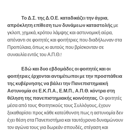
Το Δ.Σ. της Δ.Ο.Ε. καταδικάζει την άγρια,
απρόκλητη επίθεση των δυνάμεων καταστολής
με
γκλοπ, χημικά, κρότου λάμψης και αστυνομική αύρα,
απέναντι σε φοιτητές και φοιτήτριες που διαδήλωναν στα
Προπύλαια, όπως κι αυτούς που βρίσκονταν σε
συναυλία εντός του Α.Π.Θ.!
Εδώ και δυο εβδομάδες οι φοιτητές και οι
φοιτήτριες έρχονται αντιμέτωποι με την προσπάθεια
της κυβέρνησης να βάλει την Πανεπιστημιακή
Αστυνομία σε Ε.Κ.Π.Α., Ε.Μ.Π., Α.Π.Θ. κόντρα στη
θέληση της πανεπιστημιακής κοινότητας.
Οι φοιτητές
μέσα από τους Φοιτητικούς τους Συλλόγους, έχουν
ξεκαθαρίσει προς κάθε κατεύθυνση πως η αστυνομία δεν
έχει θέση στα Πανεπιστήμια και ταυτόχρονα δυναμώνουν
τον αγώνα τους για δωρεάν σπουδές, στέγαση και