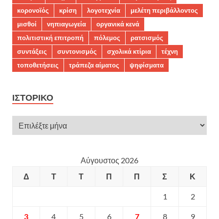
κορονοϊός
κρίση
λογοτεχνία
μελέτη περιβάλλοντος
μισθοί
νηπιαγωγεία
οργανικά κενά
πολιτιστική επιτροπή
πόλεμος
ρατσισμός
συντάξεις
συντονισμός
σχολικά κτίρια
τέχνη
τοποθετήσεις
τράπεζα αίματος
ψηφίσματα
ΙΣΤΟΡΙΚΌ
Αύγουστος 2026
Δ
Τ
Τ
Π
Π
Σ
Κ
1
2
3
4
5
6
7
8
9