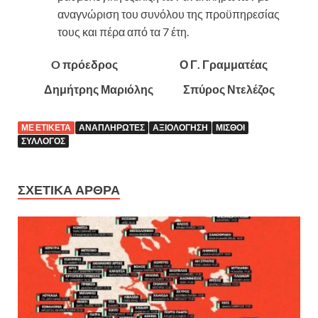
αναγνώριση του συνόλου της προϋπηρεσίας
τους και πέρα από τα 7 έτη.
O πρόεδρος Ο Γ. Γραμματέας
Δημήτρης Μαριόλης Σπύρος Ντελέζος
ΜΕ ΕΤΙΚΈΤΑ
ΑΝΑΠΛΗΡΩΤΈΣ
ΑΞΙΟΛΌΓΗΣΗ
ΜΙΣΘΟΊ
ΣΎΛΛΟΓΟΣ
ΣΧΕΤΙΚΆ ΆΡΘΡΑ