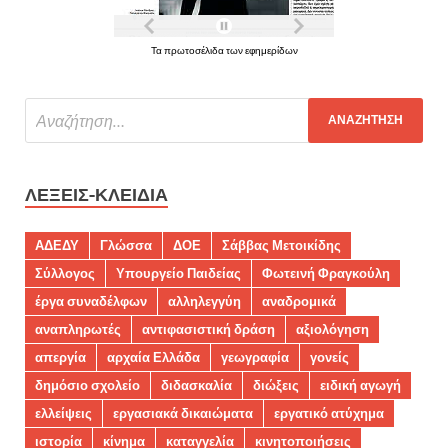
Τα πρωτοσέλιδα των εφημερίδων
ΛΈΞΕΙΣ-ΚΛΕΙΔΙΆ
ΑΔΕΔΥ
Γλώσσα
ΔΟΕ
Σάββας Μετοικίδης
Σύλλογος
Υπουργείο Παιδείας
Φωτεινή Φραγκούλη
έργα συναδέλφων
αλληλεγγύη
αναδρομικά
αναπληρωτές
αντιφασιστική δράση
αξιολόγηση
απεργία
αρχαία Ελλάδα
γεωγραφία
γονείς
δημόσιο σχολείο
διδασκαλία
διώξεις
ειδική αγωγή
ελλείψεις
εργασιακά δικαιώματα
εργατικό ατύχημα
ιστορία
κίνημα
καταγγελία
κινητοποιήσεις