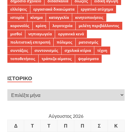
δημόσιο σχολείο
διδασκαλία
διώξεις
ειδική αγωγή
ελλείψεις
εργασιακά δικαιώματα
εργατικό ατύχημα
ιστορία
κίνημα
καταγγελία
κινητοποιήσεις
κορονοϊός
κρίση
λογοτεχνία
μελέτη περιβάλλοντος
μισθοί
νηπιαγωγεία
οργανικά κενά
πολιτιστική επιτροπή
πόλεμος
ρατσισμός
συντάξεις
συντονισμός
σχολικά κτίρια
τέχνη
τοποθετήσεις
τράπεζα αίματος
ψηφίσματα
ΙΣΤΟΡΙΚΌ
Αύγουστος 2026
Δ
Τ
Τ
Π
Π
Σ
Κ