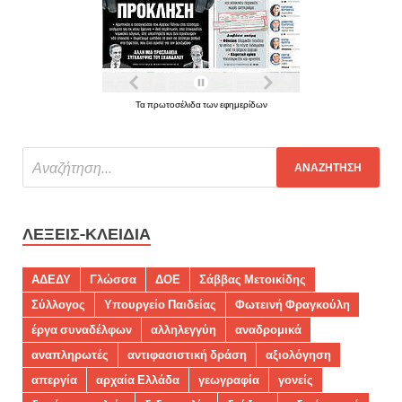
Τα πρωτοσέλιδα των εφημερίδων
ΛΈΞΕΙΣ-ΚΛΕΙΔΙΆ
ΑΔΕΔΥ
Γλώσσα
ΔΟΕ
Σάββας Μετοικίδης
Σύλλογος
Υπουργείο Παιδείας
Φωτεινή Φραγκούλη
έργα συναδέλφων
αλληλεγγύη
αναδρομικά
αναπληρωτές
αντιφασιστική δράση
αξιολόγηση
απεργία
αρχαία Ελλάδα
γεωγραφία
γονείς