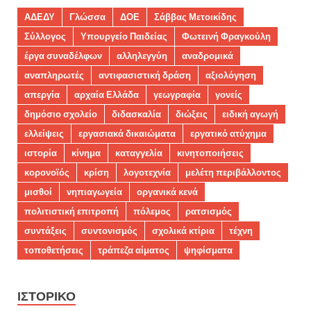
ΑΔΕΔΥ
Γλώσσα
ΔΟΕ
Σάββας Μετοικίδης
Σύλλογος
Υπουργείο Παιδείας
Φωτεινή Φραγκούλη
έργα συναδέλφων
αλληλεγγύη
αναδρομικά
αναπληρωτές
αντιφασιστική δράση
αξιολόγηση
απεργία
αρχαία Ελλάδα
γεωγραφία
γονείς
δημόσιο σχολείο
διδασκαλία
διώξεις
ειδική αγωγή
ελλείψεις
εργασιακά δικαιώματα
εργατικό ατύχημα
ιστορία
κίνημα
καταγγελία
κινητοποιήσεις
κορονοϊός
κρίση
λογοτεχνία
μελέτη περιβάλλοντος
μισθοί
νηπιαγωγεία
οργανικά κενά
πολιτιστική επιτροπή
πόλεμος
ρατσισμός
συντάξεις
συντονισμός
σχολικά κτίρια
τέχνη
τοποθετήσεις
τράπεζα αίματος
ψηφίσματα
ΙΣΤΟΡΙΚΌ