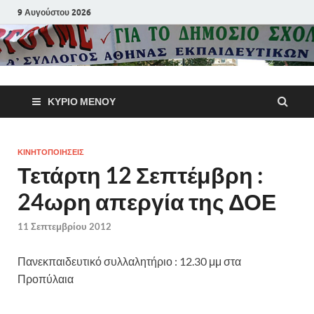
9 Αυγούστου 2026
Α΄ Σύλλογ
ΚΎΡΙΟ ΜΕΝΟΎ
Αθηνών
Εκπαιδευτι
ΚΙΝΗΤΟΠΟΙΗΣΕΙΣ
Τετάρτη 12 Σεπτέμβρη :
Π.Ε.
24ωρη απεργία της ΔΟΕ
11 Σεπτεμβρίου 2012
Πανεκπαιδευτικό συλλαλητήριο : 12.30 μμ στα
Προπύλαια