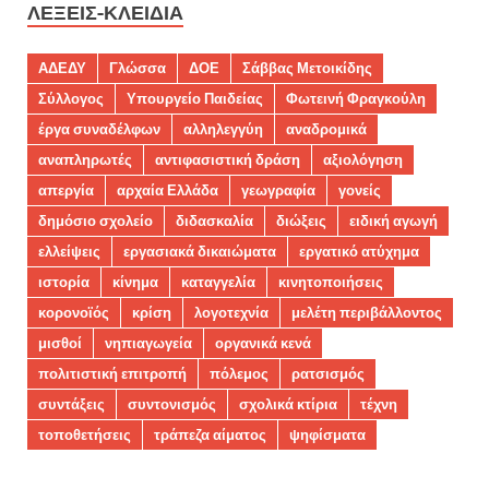
ΛΈΞΕΙΣ-ΚΛΕΙΔΙΆ
ΑΔΕΔΥ
Γλώσσα
ΔΟΕ
Σάββας Μετοικίδης
Σύλλογος
Υπουργείο Παιδείας
Φωτεινή Φραγκούλη
έργα συναδέλφων
αλληλεγγύη
αναδρομικά
αναπληρωτές
αντιφασιστική δράση
αξιολόγηση
απεργία
αρχαία Ελλάδα
γεωγραφία
γονείς
δημόσιο σχολείο
διδασκαλία
διώξεις
ειδική αγωγή
ελλείψεις
εργασιακά δικαιώματα
εργατικό ατύχημα
ιστορία
κίνημα
καταγγελία
κινητοποιήσεις
κορονοϊός
κρίση
λογοτεχνία
μελέτη περιβάλλοντος
μισθοί
νηπιαγωγεία
οργανικά κενά
πολιτιστική επιτροπή
πόλεμος
ρατσισμός
συντάξεις
συντονισμός
σχολικά κτίρια
τέχνη
τοποθετήσεις
τράπεζα αίματος
ψηφίσματα