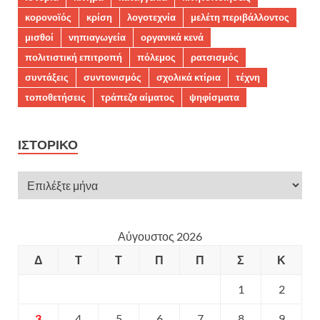
κορονοϊός
κρίση
λογοτεχνία
μελέτη περιβάλλοντος
μισθοί
νηπιαγωγεία
οργανικά κενά
πολιτιστική επιτροπή
πόλεμος
ρατσισμός
συντάξεις
συντονισμός
σχολικά κτίρια
τέχνη
τοποθετήσεις
τράπεζα αίματος
ψηφίσματα
ΙΣΤΟΡΙΚΌ
Αύγουστος 2026
Δ
Τ
Τ
Π
Π
Σ
Κ
1
2
3
4
5
6
7
8
9