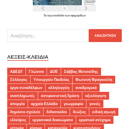
Τα πρωτοσέλιδα των εφημερίδων
ΛΈΞΕΙΣ-ΚΛΕΙΔΙΆ
ΑΔΕΔΥ
Γλώσσα
ΔΟΕ
Σάββας Μετοικίδης
Σύλλογος
Υπουργείο Παιδείας
Φωτεινή Φραγκούλη
έργα συναδέλφων
αλληλεγγύη
αναδρομικά
αναπληρωτές
αντιφασιστική δράση
αξιολόγηση
απεργία
αρχαία Ελλάδα
γεωγραφία
γονείς
δημόσιο σχολείο
διδασκαλία
διώξεις
ειδική αγωγή
ελλείψεις
εργασιακά δικαιώματα
εργατικό ατύχημα
ιστορία
κίνημα
καταγγελία
κινητοποιήσεις