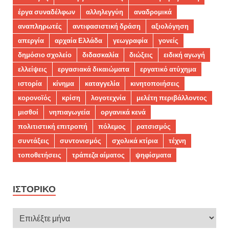
έργα συναδέλφων
αλληλεγγύη
αναδρομικά
αναπληρωτές
αντιφασιστική δράση
αξιολόγηση
απεργία
αρχαία Ελλάδα
γεωγραφία
γονείς
δημόσιο σχολείο
διδασκαλία
διώξεις
ειδική αγωγή
ελλείψεις
εργασιακά δικαιώματα
εργατικό ατύχημα
ιστορία
κίνημα
καταγγελία
κινητοποιήσεις
κορονοϊός
κρίση
λογοτεχνία
μελέτη περιβάλλοντος
μισθοί
νηπιαγωγεία
οργανικά κενά
πολιτιστική επιτροπή
πόλεμος
ρατσισμός
συντάξεις
συντονισμός
σχολικά κτίρια
τέχνη
τοποθετήσεις
τράπεζα αίματος
ψηφίσματα
ΙΣΤΟΡΙΚΌ