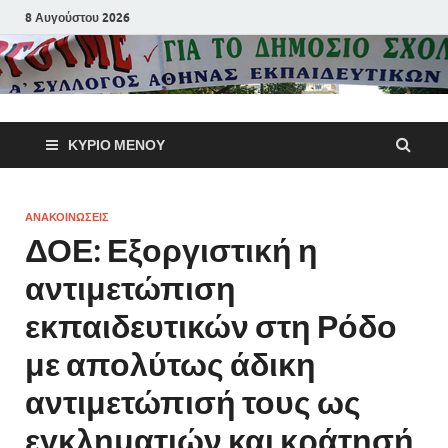
8 Αυγούστου 2026
Α΄ Σύλλογ
ΚΎΡΙΟ ΜΕΝΟΎ
Αθηνών
Εκπαιδευτι
ΑΝΑΚΟΙΝΩΣΕΙΣ
ΔΟΕ: Εξοργιστική η
Π.Ε.
αντιμετώπιση
εκπαιδευτικών στη Ρόδο
με απολύτως άδικη
αντιμετώπισή τους ως
εγκληματιών και κράτησή