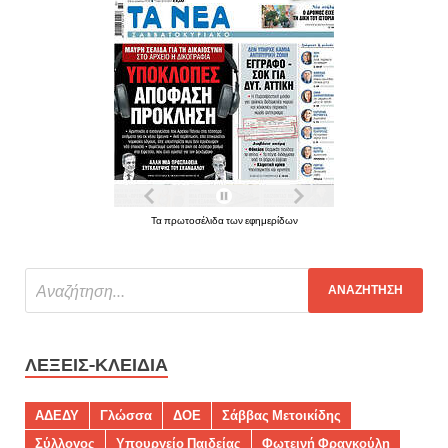
Τα πρωτοσέλιδα των εφημερίδων
ΛΈΞΕΙΣ-ΚΛΕΙΔΙΆ
ΑΔΕΔΥ
Γλώσσα
ΔΟΕ
Σάββας Μετοικίδης
Σύλλογος
Υπουργείο Παιδείας
Φωτεινή Φραγκούλη