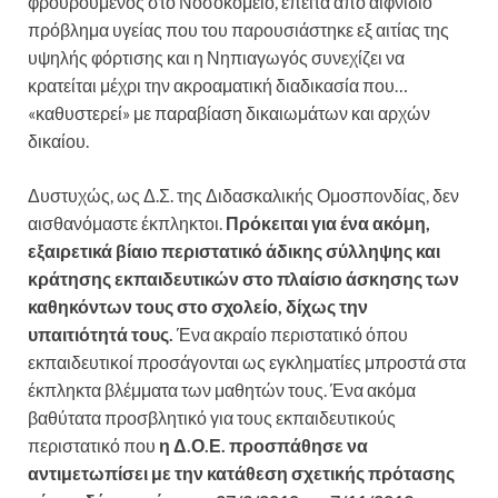
φρουρούμενος στο Νοσοκομείο, έπειτα από αιφνίδιο
πρόβλημα υγείας που του παρουσιάστηκε εξ αιτίας της
υψηλής φόρτισης και η Νηπιαγωγός συνεχίζει να
κρατείται μέχρι την ακροαματική διαδικασία που…
«καθυστερεί» με παραβίαση δικαιωμάτων και αρχών
δικαίου.
Δυστυχώς, ως Δ.Σ. της Διδασκαλικής Ομοσπονδίας, δεν
αισθανόμαστε έκπληκτοι.
Πρόκειται για ένα ακόμη,
εξαιρετικά βίαιο περιστατικό άδικης σύλληψης και
κράτησης εκπαιδευτικών στο πλαίσιο άσκησης των
καθηκόντων τους στο σχολείο, δίχως την
υπαιτιότητά τους.
Ένα ακραίο περιστατικό όπου
εκπαιδευτικοί προσάγονται ως εγκληματίες μπροστά στα
έκπληκτα βλέμματα των μαθητών τους. Ένα ακόμα
βαθύτατα προσβλητικό για τους εκπαιδευτικούς
περιστατικό που
η Δ.Ο.Ε. προσπάθησε να
αντιμετωπίσει με την κατάθεση σχετικής πρότασης