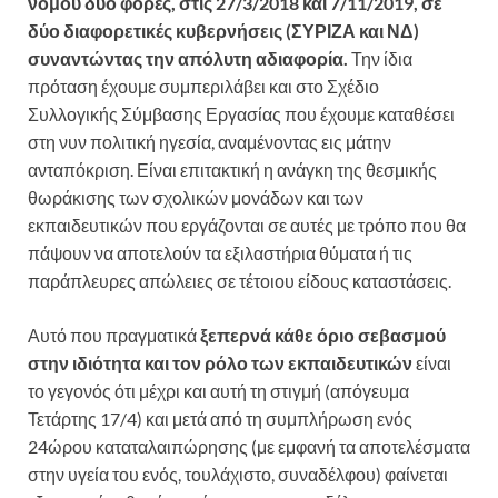
νόμου δύο φορές, στις 27/3/2018 και 7/11/2019, σε
δύο διαφορετικές κυβερνήσεις (ΣΥΡΙΖΑ και ΝΔ)
συναντώντας την απόλυτη αδιαφορία.
Την ίδια
πρόταση έχουμε συμπεριλάβει και στο Σχέδιο
Συλλογικής Σύμβασης Εργασίας που έχουμε καταθέσει
στη νυν πολιτική ηγεσία, αναμένοντας εις μάτην
ανταπόκριση. Είναι επιτακτική η ανάγκη της θεσμικής
θωράκισης των σχολικών μονάδων και των
εκπαιδευτικών που εργάζονται σε αυτές με τρόπο που θα
πάψουν να αποτελούν τα εξιλαστήρια θύματα ή τις
παράπλευρες απώλειες σε τέτοιου είδους καταστάσεις.
Αυτό που πραγματικά
ξεπερνά κάθε όριο σεβασμού
στην ιδιότητα και τον ρόλο των εκπαιδευτικών
είναι
το γεγονός ότι μέχρι και αυτή τη στιγμή (απόγευμα
Τετάρτης 17/4) και μετά από τη συμπλήρωση ενός
24ώρου καταταλαιπώρησης (με εμφανή τα αποτελέσματα
στην υγεία του ενός, τουλάχιστο, συναδέλφου) φαίνεται