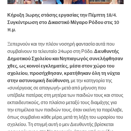
Κήρυξη 3ωρης στάσης εργασίας την Πέμπτη 18/4.
Συγκέντρωση στο Δικαστικό Μέγαρο Ρόδου στις 10
π.μ.
Ξεπερνούν και την πλέον νοσηρή φαντασία αυτά που
συμβαίνουν το τελευταίο 24ωρο στη Ρόδο.
Διευθυντής
Δημοτικού Σχολείου και Νηπιαγωγός συνελήφθησαν
χθες, ως κοινοί εγκληματίες, μέσα στον χώρο του
σχολείου, προσήχθησαν, κρατήθηκαν όλη τη νύχτα
στην αστυνομική διεύθυνση
, με την κατηγορία της
«συνέργειας σε απαγωγή» μετά από μήνυση που
υπέβαλε πατέρας στη μητέρα των παιδιών τους και στους
εκπαιδευτικούς, στο πλαίσιο μεταξύ τους διαμάχης για
την επιμέλεια των παιδιών τους, όταν εκείνη τα παρέλαβε,
όπως συμβαίνει κάθε μέρα, μετά τη λήξη του ωραρίου του
σχολείου. Τη στιγμή αυτή ο μεν Διευθυντής βρίσκεται