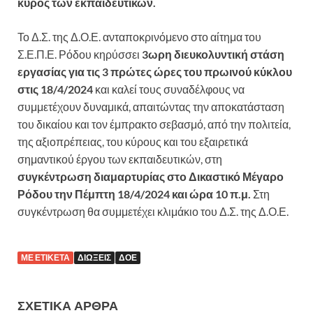
κύρος των εκπαιδευτικών.
Το Δ.Σ. της Δ.Ο.Ε. ανταποκρινόμενο στο αίτημα του
Σ.Ε.Π.Ε. Ρόδου κηρύσσει
3ωρη διευκολυντική στάση
εργασίας για τις 3 πρώτες ώρες του πρωινού κύκλου
στις 18/4/2024
και καλεί τους συναδέλφους να
συμμετέχουν δυναμικά, απαιτώντας την αποκατάσταση
του δικαίου και τον έμπρακτο σεβασμό, από την πολιτεία,
της αξιοπρέπειας, του κύρους και του εξαιρετικά
σημαντικού έργου των εκπαιδευτικών, στη
συγκέντρωση διαμαρτυρίας στο Δικαστικό Μέγαρο
Ρόδου την Πέμπτη 18/4/2024 και ώρα 10 π.μ.
Στη
συγκέντρωση θα συμμετέχει κλιμάκιο του Δ.Σ. της Δ.Ο.Ε.
ΜΕ ΕΤΙΚΈΤΑ
ΔΙΏΞΕΙΣ
ΔΟΕ
ΣΧΕΤΙΚΆ ΆΡΘΡΑ