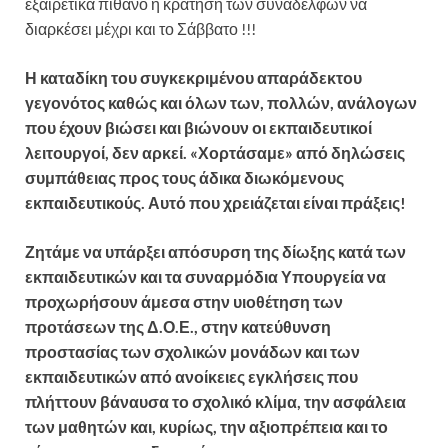
εξαιρετικά πιθανό η κράτηση των συναδέλφων να
διαρκέσει μέχρι και το Σάββατο !!!
Η καταδίκη του συγκεκριμένου απαράδεκτου
γεγονότος καθώς και όλων των, πολλών, ανάλογων
που έχουν βιώσει και βιώνουν οι εκπαιδευτικοί
λειτουργοί, δεν αρκεί. «Χορτάσαμε» από δηλώσεις
συμπάθειας προς τους άδικα διωκόμενους
εκπαιδευτικούς. Αυτό που χρειάζεται είναι πράξεις!
Ζητάμε να υπάρξει απόσυρση της δίωξης κατά των
εκπαιδευτικών και τα συναρμόδια Υπουργεία να
προχωρήσουν άμεσα στην υιοθέτηση των
προτάσεων της Δ.Ο.Ε., στην κατεύθυνση
προστασίας των σχολικών μονάδων και των
εκπαιδευτικών από ανοίκειες εγκλήσεις που
πλήττουν βάναυσα το σχολικό κλίμα, την ασφάλεια
των μαθητών και, κυρίως, την αξιοπρέπεια και το