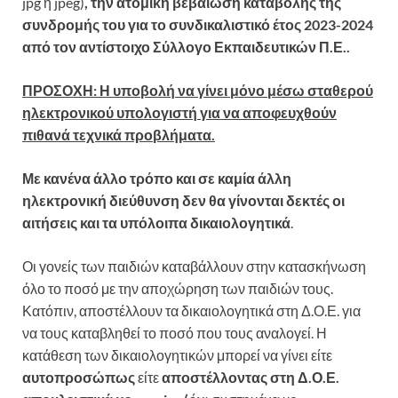
jpg ή jpeg)
, την ατομική βεβαίωση καταβολής της
συνδρομής του για το συνδικαλιστικό έτος 2023-2024
από τον αντίστοιχο Σύλλογο Εκπαιδευτικών Π.Ε..
ΠΡΟΣΟΧΗ: Η υποβολή να γίνει μόνο μέσω σταθερού
ηλεκτρονικού υπολογιστή για να αποφευχθούν
πιθανά τεχνικά προβλήματα.
Με κανένα άλλο τρόπο και σε καμία άλλη
ηλεκτρονική διεύθυνση δεν θα γίνονται δεκτές οι
αιτήσεις και τα υπόλοιπα δικαιολογητικά
.
Οι γονείς των παιδιών καταβάλλουν στην κατασκήνωση
όλο το ποσό με την αποχώρηση των παιδιών τους.
Κατόπιν, αποστέλλουν τα δικαιολογητικά στη Δ.Ο.Ε. για
να τους καταβληθεί το ποσό που τους αναλογεί. Η
κατάθεση των δικαιολογητικών μπορεί να γίνει είτε
αυτοπροσώπως
είτε
αποστέλλοντας στη Δ.Ο.Ε.