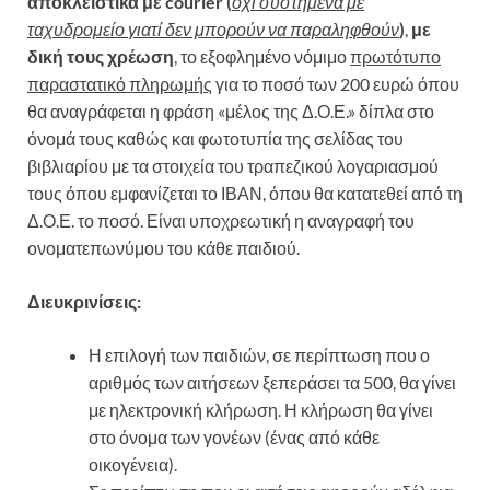
αποκλειστικά με courier (
όχι συστημένα με
ταχυδρομείο γιατί δεν μπορούν να παραληφθούν
)
,
με
δική τους χρέωση
, το εξοφλημένο νόμιμο
πρωτότυπο
παραστατικό πληρωμής
για το ποσό των 200 ευρώ όπου
θα αναγράφεται η φράση «μέλος της Δ.Ο.Ε.» δίπλα στο
όνομά τους καθώς και φωτοτυπία της σελίδας του
βιβλιαρίου με τα στοιχεία του τραπεζικού λογαριασμού
τους όπου εμφανίζεται το ΙΒΑΝ, όπου θα κατατεθεί από τη
Δ.Ο.Ε. το ποσό. Είναι υποχρεωτική η αναγραφή του
ονοματεπωνύμου του κάθε παιδιού.
Διευκρινίσεις:
Η επιλογή των παιδιών, σε περίπτωση που ο
αριθμός των αιτήσεων ξεπεράσει τα 500, θα γίνει
με ηλεκτρονική κλήρωση. Η κλήρωση θα γίνει
στο όνομα των γονέων (ένας από κάθε
οικογένεια).