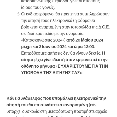
κατασκηνωτικής περιόδου γίνεται από τους
ίδιους τους γονείς.
Οι ενδιαφερόμενοι θα πρέπει να συμπληρώσουν
την αίτησή τους ηλεκτρονικά (η φόρμα θα
βρίσκεται αναρτημένη στην ιστοσελίδα της Δ.Ο.Ε.
σε ιδιαίτερο πεδίο με την ονομασία
«Κατασκηνώσεις 2024»)
από 20 Μαΐου 2024
μέχρι και 3 Ιουνίου 2024 και ώρα 13:00
.
Εκπρόθεσμες αιτήσεις δεν θα γίνουν δεκτές
.
Η
αίτηση έχει γίνει δεκτή όταν εμφανιστεί στην
οθόνη το μήνυμα «ΕΥΧΑΡΙΣΤΟΥΜΕ ΓΙΑ ΤΗΝ
ΥΠΟΒΟΛΗ ΤΗΣ ΑΙΤΗΣΗΣ ΣΑΣ».
Κάθε συνάδελφος που υποβάλλει ηλεκτρονικά την
αίτησή του θα επισυνάπτει σκαναρισμένη
(εάν
υπάρχει δυσκολία στη μεταφόρτωση προτιμήστε αρχείο