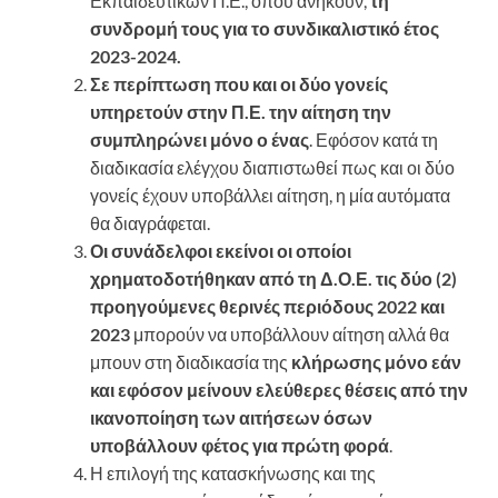
Εκπαιδευτικών Π.Ε., όπου ανήκουν,
τη
συνδρομή τους για το συνδικαλιστικό έτος
2023-2024.
Σε περίπτωση που και οι δύο γονείς
υπηρετούν στην Π.Ε. την αίτηση την
συμπληρώνει μόνο ο ένας
. Εφόσον κατά τη
διαδικασία ελέγχου διαπιστωθεί πως και οι δύο
γονείς έχουν υποβάλλει αίτηση, η μία αυτόματα
θα διαγράφεται.
Οι συνάδελφοι εκείνοι οι οποίοι
χρηματοδοτήθηκαν από τη Δ.Ο.Ε. τις δύο (2)
προηγούμενες θερινές περιόδους 2022 και
2023
μπορούν να υποβάλλουν αίτηση αλλά θα
μπουν στη διαδικασία της
κλήρωσης μόνο εάν
και εφόσον μείνουν ελεύθερες θέσεις από την
ικανοποίηση των αιτήσεων όσων
υποβάλλουν φέτος για πρώτη φορά
.
Η επιλογή της κατασκήνωσης και της