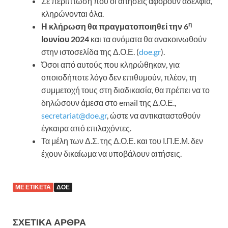
Σε περίπτωση που οι αιτήσεις αφορούν αδέλφια,
κληρώνονται όλα.
η
Η κλήρωση θα πραγματοποιηθεί την 6
Ιουνίου 2024
και τα ονόματα θα ανακοινωθούν
στην ιστοσελίδα της Δ.Ο.Ε. (
doe.gr
).
Όσοι από αυτούς που κληρώθηκαν, για
οποιοδήποτε λόγο δεν επιθυμούν, πλέον, τη
συμμετοχή τους στη διαδικασία, θα πρέπει να το
δηλώσουν άμεσα στο email της Δ.Ο.Ε.,
secretariat@doe.gr
, ώστε να αντικατασταθούν
έγκαιρα από επιλαχόντες.
Τα μέλη των Δ.Σ. της Δ.Ο.Ε. και του Ι.Π.Ε.Μ. δεν
έχουν δικαίωμα να υποβάλουν αιτήσεις.
ΜΕ ΕΤΙΚΈΤΑ
ΔΟΕ
ΣΧΕΤΙΚΆ ΆΡΘΡΑ