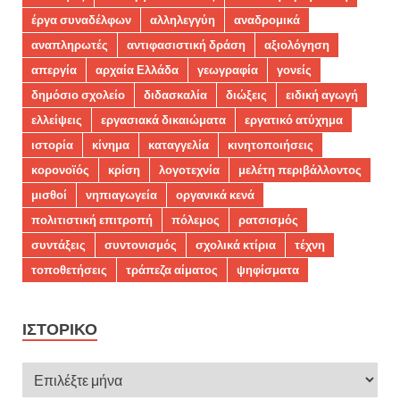
έργα συναδέλφων
αλληλεγγύη
αναδρομικά
αναπληρωτές
αντιφασιστική δράση
αξιολόγηση
απεργία
αρχαία Ελλάδα
γεωγραφία
γονείς
δημόσιο σχολείο
διδασκαλία
διώξεις
ειδική αγωγή
ελλείψεις
εργασιακά δικαιώματα
εργατικό ατύχημα
ιστορία
κίνημα
καταγγελία
κινητοποιήσεις
κορονοϊός
κρίση
λογοτεχνία
μελέτη περιβάλλοντος
μισθοί
νηπιαγωγεία
οργανικά κενά
πολιτιστική επιτροπή
πόλεμος
ρατσισμός
συντάξεις
συντονισμός
σχολικά κτίρια
τέχνη
τοποθετήσεις
τράπεζα αίματος
ψηφίσματα
ΙΣΤΟΡΙΚΌ