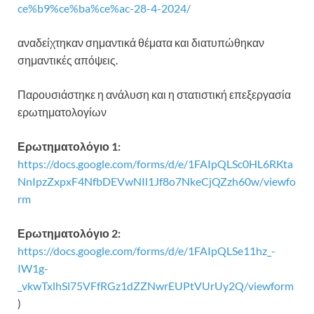
ce%b9%ce%ba%ce%ac-28-4-2024/
αναδείχτηκαν σημαντικά θέματα και διατυπώθηκαν
σημαντικές απόψεις.
Παρουσιάστηκε η ανάλυση και η στατιστική επεξεργασία
ερωτηματολογίων
Ερωτηματολόγιο 1:
https://docs.google.com/forms/d/e/1FAIpQLSc0HL6RKta
NnIpzZxpxF4NfbDEVwNIl1Jf8o7NkeCjQZzh60w/viewfo
rm
Ερωτηματολόγιο 2:
https://docs.google.com/forms/d/e/1FAIpQLSe11hz_-
IW1g-
_vkwTxlhSl75VFfRGz1dZZNwrEUPtVUrUy2Q/viewform
)