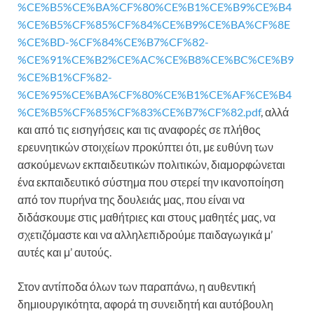
%CE%B5%CE%BA%CF%80%CE%B1%CE%B9%CE%B4
%CE%B5%CF%85%CF%84%CE%B9%CE%BA%CF%8E
%CE%BD-%CF%84%CE%B7%CF%82-
%CE%91%CE%B2%CE%AC%CE%B8%CE%BC%CE%B9
%CE%B1%CF%82-
%CE%95%CE%BA%CF%80%CE%B1%CE%AF%CE%B4
%CE%B5%CF%85%CF%83%CE%B7%CF%82.pdf
, αλλά
και από τις εισηγήσεις και τις αναφορές σε πλήθος
ερευνητικών στοιχείων προκύπτει ότι, με ευθύνη των
ασκούμενων εκπαιδευτικών πολιτικών, διαμορφώνεται
ένα εκπαιδευτικό σύστημα που στερεί την ικανοποίηση
από τον πυρήνα της δουλειάς μας, που είναι να
διδάσκουμε στις μαθήτριες και στους μαθητές μας, να
σχετιζόμαστε και να αλληλεπιδρούμε παιδαγωγικά μ’
αυτές και μ’ αυτούς.
Στον αντίποδα όλων των παραπάνω, η αυθεντική
δημιουργικότητα, αφορά τη συνειδητή και αυτόβουλη