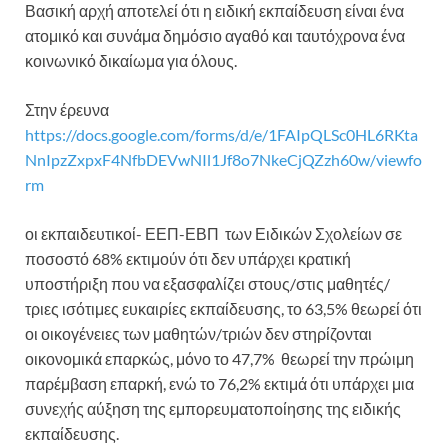
Βασική αρχή αποτελεί ότι η ειδική εκπαίδευση είναι ένα
ατομικό και συνάμα δημόσιο αγαθό και ταυτόχρονα ένα
κοινωνικό δικαίωμα για όλους.
Στην έρευνα
https://docs.google.com/forms/d/e/1FAIpQLSc0HL6RKta
NnIpzZxpxF4NfbDEVwNIl1Jf8o7NkeCjQZzh60w/viewfo
rm
οι εκπαιδευτικοί- ΕΕΠ-ΕΒΠ των Ειδικών Σχολείων σε
ποσοστό 68% εκτιμούν ότι δεν υπάρχει κρατική
υποστήριξη που να εξασφαλίζει στους/στις μαθητές/
τριες ισότιμες ευκαιρίες εκπαίδευσης, το 63,5% θεωρεί ότι
οι οικογένειες των μαθητών/τριών δεν στηρίζονται
οικονομικά επαρκώς, μόνο το 47,7% θεωρεί την πρώιμη
παρέμβαση επαρκή, ενώ το 76,2% εκτιμά ότι υπάρχει μια
συνεχής αύξηση της εμπορευματοποίησης της ειδικής
εκπαίδευσης.