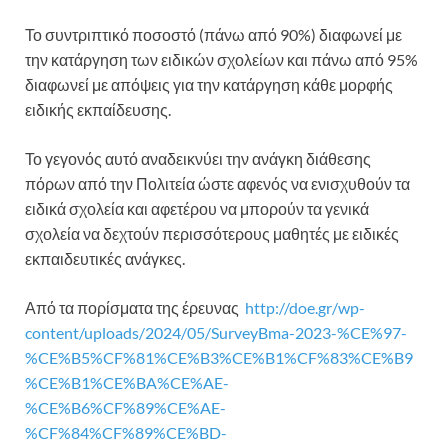
Το συντριπτικό ποσοστό (πάνω από 90%) διαφωνεί με
την κατάργηση των ειδικών σχολείων και πάνω από 95%
διαφωνεί με απόψεις για την κατάργηση κάθε μορφής
ειδικής εκπαίδευσης.
Το γεγονός αυτό αναδεικνύει την ανάγκη διάθεσης
πόρων από την Πολιτεία ώστε αφενός να ενισχυθούν τα
ειδικά σχολεία και αφετέρου να μπορούν τα γενικά
σχολεία να δεχτούν περισσότερους μαθητές με ειδικές
εκπαιδευτικές ανάγκες.
Από τα πορίσματα της έρευνας
http://doe.gr/wp-
content/uploads/2024/05/SurveyBma-2023-%CE%97-
%CE%B5%CF%81%CE%B3%CE%B1%CF%83%CE%B9
%CE%B1%CE%BA%CE%AE-
%CE%B6%CF%89%CE%AE-
%CF%84%CF%89%CE%BD-