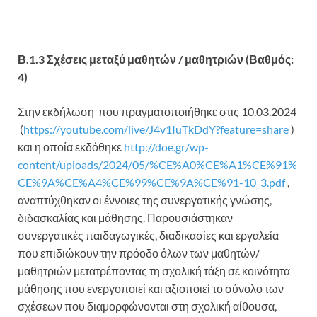
Β.1.3 Σχέσεις μεταξύ μαθητών / μαθητριών
(Βαθμός:
4)
Στην εκδήλωση
που πραγματοποιήθηκε στις 10.03.2024
(
https://youtube.com/live/J4v1IuTkDdY?feature=share
)
και η οποία εκδόθηκε
http://doe.gr/wp-
content/uploads/2024/05/%CE%A0%CE%A1%CE%91%
CE%9A%CE%A4%CE%99%CE%9A%CE%91-10_3.pdf
,
αναπτύχθηκαν οι έννοιες της συνεργατικής γνώσης,
διδασκαλίας και μάθησης. Παρουσιάστηκαν
συνεργατικές παιδαγωγικές, διαδικασίες και εργαλεία
που επιδιώκουν την πρόοδο όλων των μαθητών/
μαθητριών μετατρέποντας τη σχολική τάξη σε κοινότητα
μάθησης που ενεργοποιεί και αξιοποιεί το σύνολο των
σχέσεων που διαμορφώνονται στη σχολική αίθουσα,