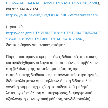
CE%9A%CE%A4%CE%99%CE%9A%CE%91-18_2.pdf
)
,
και στις 14.04.2024
https://youtube.com/live/DLFAFnIK558?feature=share
(πρακτικά:
https://doe.gr/%CF%80%CF%81%CE%B1%CE%BA%CF
%84%CE%B9%CE%BA%CE%AC-14-4-2024/
,
διατυπώθηκαν σημαντικές απόψεις:
Παρουσιάστηκαν τεκμηριωμένες διδακτικές πρακτικές
και αναδείχθηκαν οι λόγοι που μπορούν να συμβάλουν
στη βελτίωση της αποτελεσματικότητας της
εκπαιδευτικής διαδικασίας (μεταγνωστικές στρατηγικές,
διδασκαλία μέσω συνομηλίκων, άμεση διδασκαλία,
γονεϊκή συμμετοχή, σχέση εκπαιδευτικού-μαθητή,
λειτουργική ανάλυση συμπεριφοράς, διαμορφωτική
αξιολόγηση, συνεργατική μάθηση, συνδιδασκαλία).