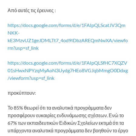
Από αυτές τις έρευνες :
https://docs.google.com/forms/d/e/1FAIpQLScatJV3Qm
NKK-
kE3MzvUZ1geJDMLTt7_4od9IDbzAREQmNwXA/viewfo
rm?usp=sf_link
https://docs.google.com/forms/d/e/1FAIpQLSfHC7XQZV
01sHwxNPYzqMyAoN3Uydg7HEo8VGJqbMmgO0Ddxg
/viewform?usp=sf_link
προκύπτουν:
Το 85% θεωρεί ότι τα αναλυτικά προγράμματα δεν
προσφέρουν ευκαιρίες ενδυνάμωσης σχέσεων. Ενώ το
67% των εκπαιδευτικών Ειδικών Σχολείων εκτιμά ότι τα
υπάρχοντα αναλυτικά προγράμματα δεν βοηθούν το έργο