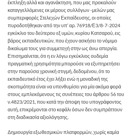
έκπληξη αλλά και αγανάκτηση, που μας προκαλούν
καταγγελλόμενες εκ μέρους συλλόγων -μελών μας
συμπεριφορές Στελεχών Εκπαίδευσης, οι οποίες
πυροδοτήθηκαν από την υπ’ αρ. 76918/Ε3/8-7-2024
εγκύκλιο του δεύτερου εξ υμών, κυρίου Κατσαρού, εις
βάρος εκπαιδευτικών, που έχουν ασκήσει το νόμιμο
δικαίωμα τους για συμμετοχή στην ως άνω απεργία.
Επισημαίνεται, ότι η εν λόγω εγκύκλιος ουδεμία
πραγματική χρησιμότητα μπορούσε να εξυπηρετήσει
στην παρούσα χρονική στιγμή, δεδομένου, ότι το
εκπαιδευτικό έτος έχει λήξει ενώ η μοναδική της
σκοπιμότητα είναι να υπενθυμίσει για μία ακόμα φορά
στους εμπλεκόμενους τις συνέπειες του άρθρου 56 του
ν.4823/2021, που κατά την άποψη του υπογράφοντος
αυτή, επικρέμονται στο κεφάλι όσων δεν συμπράττουν
στη διαδικασία αξιολόγησης.
Δημιουργία εξωθεσμικών πλατφορμών, χωρίς καμία