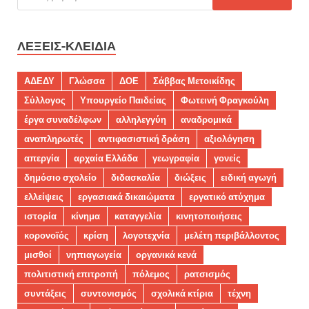
ΛΈΞΕΙΣ-ΚΛΕΙΔΙΆ
ΑΔΕΔΥ
Γλώσσα
ΔΟΕ
Σάββας Μετοικίδης
Σύλλογος
Υπουργείο Παιδείας
Φωτεινή Φραγκούλη
έργα συναδέλφων
αλληλεγγύη
αναδρομικά
αναπληρωτές
αντιφασιστική δράση
αξιολόγηση
απεργία
αρχαία Ελλάδα
γεωγραφία
γονείς
δημόσιο σχολείο
διδασκαλία
διώξεις
ειδική αγωγή
ελλείψεις
εργασιακά δικαιώματα
εργατικό ατύχημα
ιστορία
κίνημα
καταγγελία
κινητοποιήσεις
κορονοϊός
κρίση
λογοτεχνία
μελέτη περιβάλλοντος
μισθοί
νηπιαγωγεία
οργανικά κενά
πολιτιστική επιτροπή
πόλεμος
ρατσισμός
συντάξεις
συντονισμός
σχολικά κτίρια
τέχνη