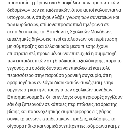
προστασία ή μέριμνα για διασφάλιση των προσωπικών
δεδομένων των εκπαιδευτικών, όπου αυτοί καλούνται να
υπογράψουν, ότι έχουν λάβει γνώση των συνεπειών και
των κυρώσεων, επίμονα προσωπικά τηλέφωνα σε
εκπαιδευτικούς και Διευθυντές Σχολικών Μονάδων,
απειλητικές δηλώσεις περί απολύσεων, σε περίπτωση
μη σύμπραξης και άλλα ακραία μέσα πίεσης έχουν
επιστρατευτεί, προκειμένου να επιτευχθεί η συμμετοχή
των εκπαιδευτικών στη διαδικασία αξιολόγησης, παρά το
γεγονός, ότι ουδείς δύναται να επικαλεστεί και πολύ
περισσότερο στην παρούσα χρονική συγκυρία, ότι η
εφαρμογή των εν λόγω διαδικασιών συνέχεται με την
οργάνωση και τη λειτουργία των σχολικών μονάδων.
Επισημαίνουμε δε, ότι οι εν λόγω συμπεριφορές αγγίζουν
εάν όχι ξεπερνούν σε κάποιες περιπτώσεις, τα όρια της
βίαιης και παρενοχλητικής συμπεριφοράς εις βάρος
συγκεκριμένων εκπαιδευτικών, πράξεις, κολάσιμες και
σίγουρα ηθικά και νομικά ανεπίτρεπτες, σύμφωνα και με