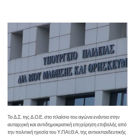
Το Δ.Σ. της Δ.Ο.Ε. στο πλαίσιο του αγώνα ενάντια στην
αυταρχική και αντιδημοκρατική επιχείρηση επιβολής από
την πολιτική ηγεσία του Υ.ΠΑΙ.Θ.Α. της αντιεκπαιδευτικής