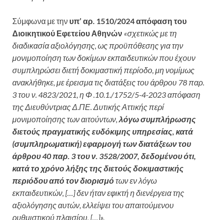
Σύμφωνα με την
υπ’ αρ. 1510/2024 απόφαση του
Διοικητικού Εφετείου Αθηνών
«σχετικώς με τη
διαδικασία
αξιολόγησης, ως προϋπόθεσης για την
μονιμοποίηση των δοκίμων εκπαιδευτικών που έχουν
συμπληρώσει διετή δοκιμαστική περίοδο, μη νομίμως
ανακλήθηκε, με έρεισμα τις διατάξεις του άρθρου 78
παρ.
3 του ν. 4823/2021, η Φ .10.1./1752/5-4-2023 απόφαση
της Διευθύντριας Δ.ΠΕ. Δυτικής Αττικής περί
μονιμοποίησης των αιτούντων,
λόγω συμπλήρωσης
διετούς πραγματικής ευδόκιμης υπηρεσίας, κατά
(συμπληρωματική) εφαρμογή των διατάξεων του
άρθρου 40 παρ. 3 του ν. 3528/2007, δεδομένου ότι,
κατά
το χρόνο λήξης της διετούς δοκιμαστικής
περιόδου από τον διορισμό
των εν λόγω
εκπαιδευτικών, […] δεν ήταν εφικτή η διενέργεια της
αξιολόγησης
αυτών, ελλείψει του απαιτούμενου
ρυθμιστικού πλαισίου, […]».