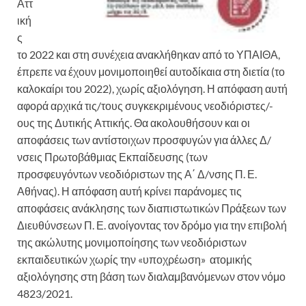
Αττ
ική
ς
το 2022 και στη συνέχεια ανακλήθηκαν από το ΥΠΑΙΘΑ,
έπρεπε να έχουν μονιμοποιηθεί αυτοδίκαια στη διετία (το
καλοκαίρι του 2022), χωρίς αξιολόγηση. Η απόφαση αυτή
αφορά αρχικά τις/τους συγκεκριμένους νεοδιόριστες/-
ους της Δυτικής Αττικής. Θα ακολουθήσουν και οι
αποφάσεις των αντίστοιχων προσφυγών για άλλες Δ/
νσεις Πρωτοβάθμιας Εκπαίδευσης (των
προσφευγόντων νεοδιόριστων της Α΄ Δ/νσης Π. Ε.
Αθήνας). Η απόφαση αυτή κρίνει παράνομες τις
αποφάσεις ανάκλησης των διαπιστωτικών Πράξεων των
Διευθύνσεων Π. Ε. ανοίγοντας τον δρόμο για την επιβολή
της ακώλυτης μονιμοποίησης των νεοδιόριστων
εκπαιδευτικών χωρίς την «υποχρέωση» ατομικής
αξιολόγησης στη βάση των διαλαμβανόμενων στον νόμο
4823/2021.