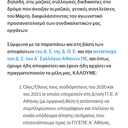
δηλαδή, στις μαζικές συλλογικές διαδικασίες στο
δρόμο που άνοιξαν οι μαζικές γενικές συνελεύσεις
του Μάρτη, διαφυλάσσοντας τον αγωνιστικό
προσανατολισμό των συνδικαλιστικών μας
οργάνων.
Σύμφωνα με τα παραπάνω και στη βάση των
αποφάσεων
του Δ. Σ. της Δ. Ο. Ε.
και την
αντίστοιχη
του Δ. Σ. του Α΄ Συλλόγου Αθηνών ΠΕ
, και όπως
έχουμε ήδη αποφασίσει και έχουν ήδη αρχίσει να
πραγματοποιούν τα μέλη μας, ΚΑΛΟΥΜΕ:
Όλες/Όλους τους νεοδιόριστους του 2020 και
του 2021 οι οποίοι υπηρετούν στη Δ/νση Π. Ε. Α΄
Αθήνας (με οργανική θέση ή απόσπαση) να
συμπληρώσουν, υπογράψουν και στείλουν το
ενιαίο υπόδειγμα αίτησης/αιτήματος που
επισυνάπτουμε προς το ΠΥΣΠΕ Α΄ Αθήνας,