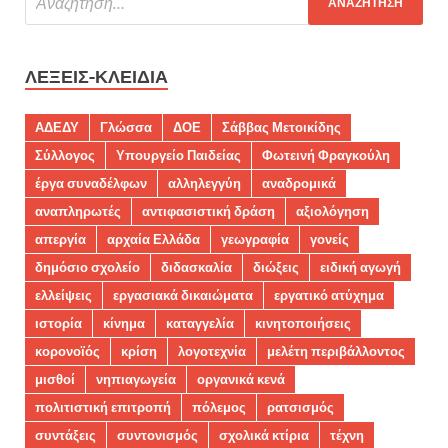
ΛΈΞΕΙΣ-ΚΛΕΙΔΙΆ
ΑΔΕΔΥ
Γλώσσα
ΔΟΕ
Σάββας Μετοικίδης
Σύλλογος
Υπουργείο Παιδείας
Φωτεινή Φραγκούλη
έργα συναδέλφων
αλληλεγγύη
αναδρομικά
αναπληρωτές
αντιφασιστική δράση
αξιολόγηση
απεργία
αρχαία Ελλάδα
γεωγραφία
γονείς
δημόσιο σχολείο
διδασκαλία
διώξεις
ειδική αγωγή
ελλείψεις
εργασιακά δικαιώματα
εργατικό ατύχημα
ιστορία
κίνημα
καταγγελία
κινητοποιήσεις
κορονοϊός
κρίση
λογοτεχνία
μελέτη περιβάλλοντος
μισθοί
νηπιαγωγεία
οργανικά κενά
πολιτιστική επιτροπή
πόλεμος
ρατσισμός
συντάξεις
συντονισμός
σχολικά κτίρια
τέχνη