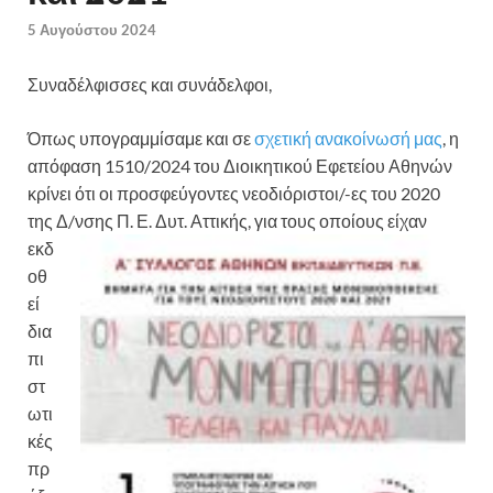
5 Αυγούστου 2024
Συναδέλφισσες και συνάδελφοι,
Όπως υπογραμμίσαμε και σε
σχετική ανακοίνωσή μας
, η
απόφαση 1510/2024 του Διοικητικού Εφετείου Αθηνών
κρίνει ότι οι προσφεύγοντες νεοδιόριστοι/-ες του 2020
της Δ/νσης Π. Ε. Δυτ.
Αττικής, για τους οποίους είχαν
εκδ
οθ
εί
δια
πι
στ
ωτι
κές
πρ