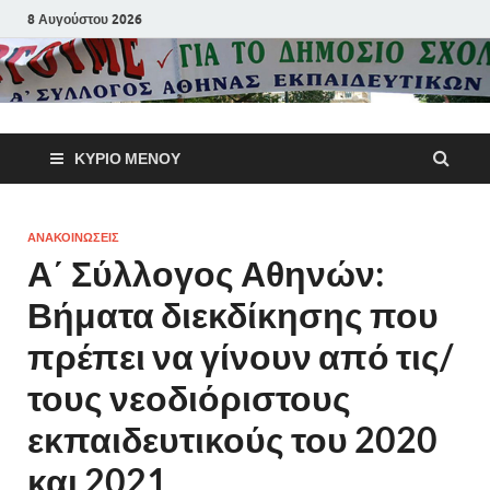
8 Αυγούστου 2026
Α΄ Σύλλογ
ΚΎΡΙΟ ΜΕΝΟΎ
Αθηνών
Εκπαιδευτι
ΑΝΑΚΟΙΝΩΣΕΙΣ
Α΄ Σύλλογος Αθηνών:
Π.Ε.
Βήματα διεκδίκησης που
πρέπει να γίνουν από τις/
τους νεοδιόριστους
εκπαιδευτικούς του 2020
και 2021