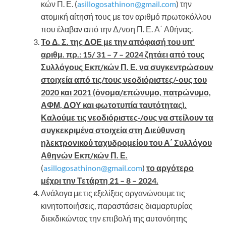
κών Π. Ε. (
asillogosathinon@gmail.com
) την
ατομική αίτησή τους με τον αριθμό πρωτοκόλλου
που έλαβαν από την Δ/νση Π. Ε. Α΄ Αθήνας.
Το Δ. Σ. της ΔΟΕ με την απόφασή του υπ’
αριθμ. πρ.: 15/ 31 – 7 – 2024 ζητάει από τους
Συλλόγους Εκπ/κών Π. Ε. να συγκεντρώσουν
στοιχεία από τις/τους νεοδιόριστες/-ους του
2020 και 2021 (όνομα/επώνυμο, πατρώνυμο,
ΑΦΜ, ΔΟΥ και φωτοτυπία ταυτότητας).
Καλούμε τις νεοδιόριστες-/ους να στείλουν τα
συγκεκριμένα στοιχεία στη Διεύθυνση
ηλεκτρονικού ταχυδρομείου του Α΄ Συλλόγου
Αθηνών Εκπ/κών Π. Ε.
(
asillogosathinon@gmail.com
)
το αργότερο
μέχρι την Τετάρτη 21 – 8 – 2024.
Ανάλογα με τις εξελίξεις οργανώνουμε τις
κινητοποιήσεις, παραστάσεις διαμαρτυρίας
διεκδικώντας την επιβολή της αυτονόητης