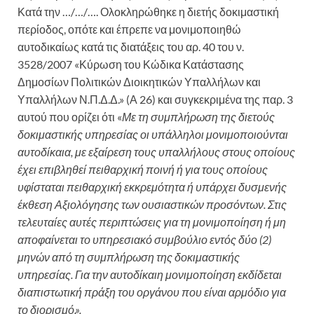
Κατά την …/…/…. Ολοκληρώθηκε η διετής δοκιμαστική
περίοδος, οπότε και έπρεπε να μονιμοποιηθώ
αυτοδικαίως κατά τις διατάξεις του αρ. 40 του ν.
3528/2007 «Κύρωση του Κώδικα Κατάστασης
Δημοσίων Πολιτικών Διοικητικών Υπαλλήλων και
Υπαλλήλων Ν.Π.Δ.Δ.» (Α 26) και συγκεκριμένα της παρ. 3
αυτού που ορίζει ότι «
Με τη συμπλήρωση της διετούς
δοκιμαστικής υπηρεσίας οι
υπάλληλοι μονιμοποιούνται
αυτοδίκαια, με εξαίρεση τους υπαλλήλους στους οποίους
έχει επιβληθεί
πειθαρχική ποινή ή για τους οποίους
υφίσταται πειθαρχική εκκρεμότητα ή υπάρχει δυσμενής
έκθεση
Αξιολόγησης των ουσιαστικών προσόντων. Στις
τελευταίες αυτές περιπτώσεις για τη μονιμοποίηση ή μη
αποφαίνεται το υπηρεσιακό συμβούλιο εντός δύο (2)
μηνών από τη συμπλήρωση της δοκιμαστικής
υπηρεσίας. Για την αυτοδίκαιη μονιμοποίηση εκδίδεται
διαπιστωτική πράξη του οργάνου που είναι αρμόδιο
για
το διορισμό.».