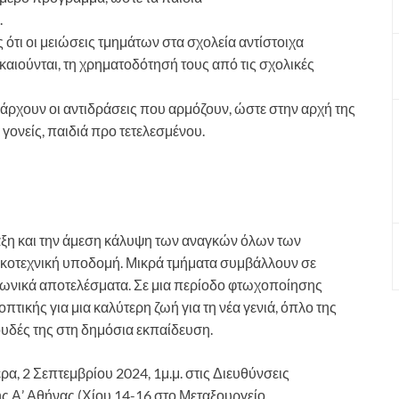
.
ς ότι οι μειώσεις τμημάτων στα σχολεία αντίστοιχα
αιούνται, τη χρηματοδότησή τους από τις σχολικές
πάρχουν οι αντιδράσεις που αρμόζουν, ώστε στην αρχή της
 γονείς, παιδιά προ τετελεσμένου.
άξη και την άμεση κάλυψη των αναγκών όλων των
ικοτεχνική υποδομή. Μικρά τμήματα συμβάλλουν σε
νωνικά αποτελέσματα. Σε μια περίοδο φτωχοποίησης
τικής για μια καλύτερη ζωή για τη νέα γενιά, όπλο της
ουδές της στη δημόσια εκπαίδευση.
α, 2 Σεπτεμβρίου 2024, 1μ.μ. στις Διευθύνσεις
 Α’ Αθήνας (Χίου 14-16 στο Μεταξουργείο,