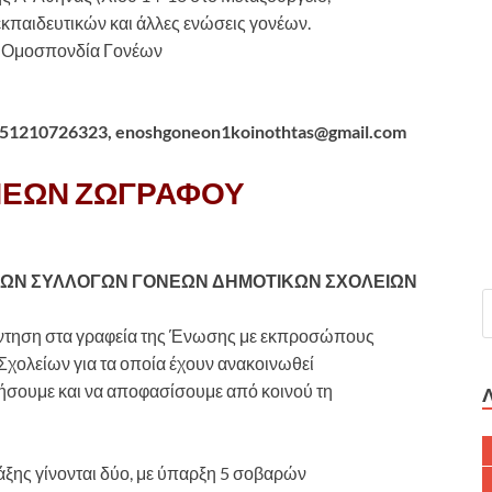
εκπαιδευτικών και άλλες ενώσεις γονέων.
 η Ομοσπονδία Γονέων
1551210726323, enoshgoneon1koinothtas@gmail.com
ΝΕΩΝ ΖΩΓΡΑΦΟΥ
ΤΩΝ ΣΥΛΛΟΓΩΝ ΓΟΝΕΩΝ ΔΗΜΟΤΙΚΩΝ ΣΧΟΛΕΙΩΝ
ντηση στα γραφεία της Ένωσης με εκπροσώπους
χολείων για τα οποία έχουν ανακοινωθεί
ήσουμε και να αποφασίσουμε από κοινού τη
 τάξης γίνονται δύο, με ύπαρξη 5 σοβαρών