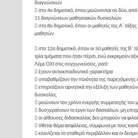
διαγνώσεων
 στο 4ο δημοτικό, όπου μειώνονται σε δύο, από 
11 διαγνώσεων μαθησιακών δυσκολιών
 στο 8ο δημοτικό, όπου οι μαθητές της Α΄ τάξης
μαθητών
 στο 12ο δημοτικό, όπου οι 50 μαθητές της Β΄ 
τρία τμήματα που ήταν πέρσι, ενώ εκκρεμούν αξ
Λέμε ΟΧΙ στις συγχωνεύσεις, γιατί:
 έχουν αντιεκπαιδευτικό χαρακτήρα
 υποβαθμίζουν την ποιότητα της παρεχόμενης
 επηρεάζουν αρνητικά την εξέλιξη των μαθητών
δυσκολίες
 μειώνουν τον χρόνο ενεργής συμμετοχής του μ
 δυσχεραίνουν το έργο των δασκάλων, μη επιτ
 οι αίθουσες διδασκαλίας δεν μπορούν να φι
 τίθεται θέμα ασφάλειας, σύμφωνα με τους κα
 κλονίζεται το σταθερό περιβάλλον και οι δεσμ