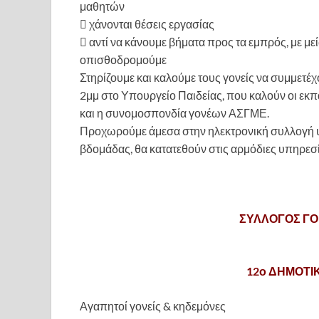
μαθητών
 χάνονται θέσεις εργασίας
 αντί να κάνουμε βήματα προς τα εμπρός, με μ
οπισθοδρομούμε
Στηρίζουμε και καλούμε τους γονείς να συμμετέχ
2μμ στο Υπουργείο Παιδείας, που καλούν οι
και η συνομοσπονδία γονέων ΑΣΓΜΕ.
Προχωρούμε άμεσα στην ηλεκτρονική συλλογή υ
βδομάδας, θα κατατεθούν στις αρμόδιες υπηρεσί
ΣΥΛΛΟΓΟΣ ΓΟΝ
12ο ΔΗΜΟΤΙ
Αγαπητοί γονείς & κηδεμόνες