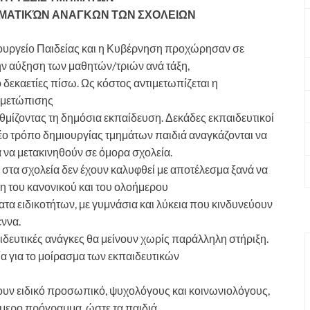
ΜΑΤΙΚΏΝ ΑΝΑΓΚΩΝ ΤΩΝ ΣΧΟΛΕΙΩΝ
Υπουργείο Παιδείας και η Κυβέρνηση προχώρησαν σε
ν αύξηση των μαθητών/τριών ανά τάξη,
δεκαετίες πίσω. Ως κόστος αντιμετωπίζεται η
τιμετώπισης
θμίζοντας τη δημόσια εκπαίδευση. Δεκάδες εκπαιδευτικοί
νέο τρόπο δημιουργίας τμημάτων παιδιά αναγκάζονται να
ά να μετακινηθούν σε όμορα σχολεία.
ά στα σχολεία δεν έχουν καλυφθεί με αποτέλεσμα ξανά να
η του κανονικού και του ολοήμερου
τα ειδικοτήτων, με γυμνάσια και λύκεια που κινδυνεύουν
εννα.
αιδευτικές ανάγκες θα μείνουν χωρίς παράλληλη στήριξη.
 για το μοίρασμα των εκπαιδευτικών
έχουν ειδικό προσωπικό, ψυχολόγους και κοινωνιολόγους,
οήμερο πρόγραμμα, ώστε τα παιδιά