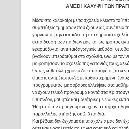
ΑΜΕΣΗ ΚΑΛΥΨΗ ΤΩΝ ΠΡΑΓ
Μέσα στο καλοκαίρι με τα σχολεία κλειστά το 
συμπτύξεις τμημάτων που έχουν ως συνέπεια τη
γυρνώντας την εκπαίδευση στο δημόσιο σχολείο 
εκπαίδευση των παιδιών μας και ως τρόπος αν
εφαρμόζονται αντιπαιδαγωγικές μέθοδοι, υποβα
βγαίνουν υπεράριθμοι στα σχολεία, ενώ με τον 
μη φοιτήσουν το σχολείο της γειτονιάς τους, αλλ
Όπως κάθε άλλη χρονιά δε έτσι και φέτος τα κεν
είμαστε αντιμέτωποι/ες με καθυστερημένη έναρξ
προγράμματος, με σοβαρές ελλείψεις στα μαθήμα
να έχουν τελικό πρόγραμμα κοντά στα Χριστούγ
Επιπλέον, μαθητές και μαθήτριες με ειδικές εκπ
Ήδη από την προηγούμενη χρονιά υπήρχε οδηγία
παράλληλης στήριξης σε 2-3 παιδιά.
Και βέβαια δεν ξεχνάμε ότι τα σχολεία μας δεν 
ούτε καν νοσηλευτές/τριες για κανονικό και ολ