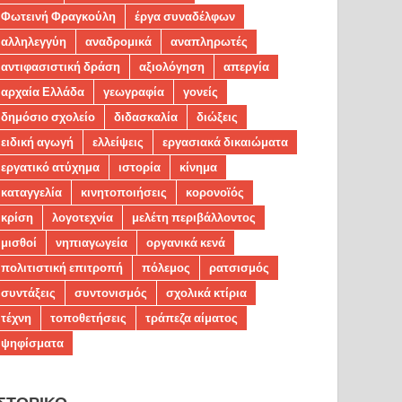
Φωτεινή Φραγκούλη
έργα συναδέλφων
αλληλεγγύη
αναδρομικά
αναπληρωτές
αντιφασιστική δράση
αξιολόγηση
απεργία
αρχαία Ελλάδα
γεωγραφία
γονείς
δημόσιο σχολείο
διδασκαλία
διώξεις
ειδική αγωγή
ελλείψεις
εργασιακά δικαιώματα
εργατικό ατύχημα
ιστορία
κίνημα
καταγγελία
κινητοποιήσεις
κορονοϊός
κρίση
λογοτεχνία
μελέτη περιβάλλοντος
μισθοί
νηπιαγωγεία
οργανικά κενά
πολιτιστική επιτροπή
πόλεμος
ρατσισμός
συντάξεις
συντονισμός
σχολικά κτίρια
τέχνη
τοποθετήσεις
τράπεζα αίματος
ψηφίσματα