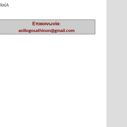
 Ιούλ
Επικοινωνία:
asillogosathinon@gmail.com