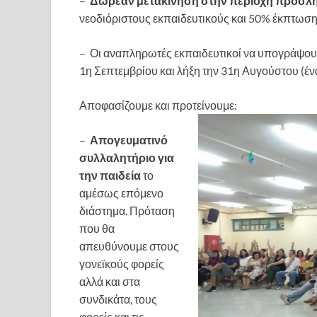
–
Δωρεάν μετακίνηση στην περιοχή πρόσλ
νεοδιόριστους εκπαιδευτικούς και 50% έκπτωση 
– Οι αναπληρωτές εκπαιδευτικοί να υπογράψο
1η Σεπτεμβρίου και λήξη την 31η Αυγούστου (ένα
Αποφασίζουμε και προτείνουμε:
–
Απογευματινό
συλλαλητήριο για
την παιδεία
το
αμέσως επόμενο
διάστημα. Πρόταση
που θα
απευθύνουμε στους
γονεϊκούς φορείς
αλλά και στα
συνδικάτα, τους
φορείς και τις