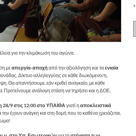
«
έλεια για την κλιμάκωση του αγώνα.
ηση με
απεργία-αποχή
από την αξιολόγηση και τα
ενιαία
μονάδας. Δίκτυο αλληλεγγύης σε κάθε διωκόμενο/η.
ψη. Θα απαντήσουμε, εάν κριθεί αναγκαίο, με κάθε
α. Προτείνουμε ανάλογη στάση να τηρήσει και η ΔΟΕ.
 28/9 στις 12:00 στο ΥΠΑΙΘΑ
γιατί η
αποκλειστικά
 την έχουν ανάγκη και στη δομή που το καθένα χρειάζεται,
ίωμα!
 μ.μ. στο Υπ. Εσωτερικών
για τη
στέγαση των