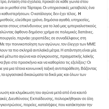
τρο, ένταση στα σχολεία, προκάτ σε κάθε γωνία στου
και οι μισθοί στα Τάρταρα. Οι υπηρεσιακές μεταβολές ένα
ι καθυστερήσεων. Ο κατάλογος δεν έχει τέλος.
Η
ό μισθούς, ελεύθερο χρόνο, δημόσια αγαθά, υπηρεσίες,
κεται στους επικίνδυνους για το λαό μας ιμπεριαλιστικούς
ταλώντας άφθονο δημόσιο χρήμα σε πολεμικές δαπάνες.
 Υπουργείο, περνάει χειροπέδες σε συναδέλφους στη
ς. Με την ποινικοποίηση των αγώνων, τον έλεγχο των ΜΜΕ
λουν τα πιο σκληρά αντιλαϊκά μέτρα. Η απάντηση είναι μία.
ωνικό μέτωπο αγώνα και σύγκρουσης, πραγματικής λαϊκής
 βγει στο προσκήνιο και να καθορίσει τις εξελίξεις! Οι
 για μια τέτοια κοινωνική ταξική αντιπαράθεση. Βάζοντας
τα εργασιακά δικαιώματα τα δικά μας και όλων των
ωση και κλιμάκωση του αγώνα μετά από ένα καυτό
ειακές Διευθύνσεις Εκπαίδευσης, πολιορκήθηκαν σε όλη
υγκεντρώσεις, πορείες, καταλήψεις που κατάκτησαν την