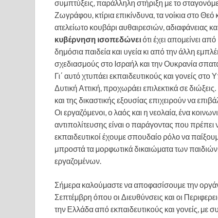
συμπτύξεις, παράλληλη στήριξη με το σταγονόμε
Ζωγράφου, κτίρια επικίνδυνα, τα νοίκια στο Θεό 
ατελείωτο κουβάρι αυθαιρεσιών, αδιαφάνειας κα
κυβέρνηση ισοπεδώνει
ότι έχει απομείνει απ
δημόσια παιδεία και υγεία κι από την άλλη εμπλέ
σχεδιασμούς στο Ισραήλ και την Ουκρανία σπα
Γι΄ αυτό χτυπάει εκπαιδευτικούς και γονείς στο
Δυτική Αττική, προχωράει επιλεκτικά σε διώξει
και της δικαστικής εξουσίας επιχειρούν να επιβά
Οι εργαζόμενοι, ο λαός και η νεολαία, ένα κοιν
αντιπολίτευσης είναι ο παράγοντας που πρέπει να
εκπαιδευτικοί έχουμε σπουδαίο ρόλο να παίξουμε
μπροστά τα μορφωτικά δικαιώματα των παιδιών, 
εργαζομένων.
Σήμερα καλούμαστε να αποφασίσουμε την οργάν
Σεπτέμβρη όπου οι Διευθύνσεις και οι Περιφερ
την Ελλάδα από εκπαιδευτικούς και γονείς, με σ