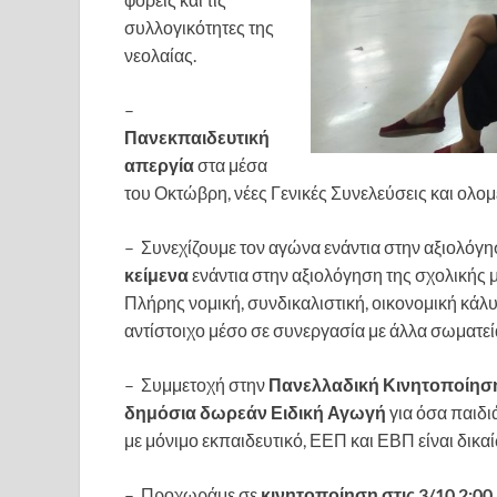
συλλογικότητες της
νεολαίας.
–
Πανεκπαιδευτική
απεργία
στα μέσα
του Οκτώβρη, νέες Γενικές Συνελεύσεις και ολομ
– Συνεχίζουμε τον αγώνα ενάντια στην αξιολόγ
κείμενα
ενάντια στην αξιολόγηση της σχολικής 
Πλήρης νομική, συνδικαλιστική, οικονομική κάλυ
αντίστοιχο μέσο σε συνεργασία με άλλα σωματεί
– Συμμετοχή στην
Πανελλαδική Κινητοποίηση
δημόσια δωρεάν Ειδική Αγωγή
για όσα παιδιά
με μόνιμο εκπαιδευτικό, ΕΕΠ και ΕΒΠ είναι δικα
– Προχωράμε σε
κινητοποίηση στις 3/10 2:00