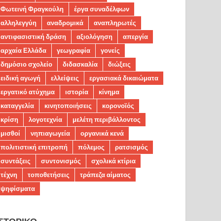
Φωτεινή Φραγκούλη
έργα συναδέλφων
αλληλεγγύη
αναδρομικά
αναπληρωτές
αντιφασιστική δράση
αξιολόγηση
απεργία
αρχαία Ελλάδα
γεωγραφία
γονείς
δημόσιο σχολείο
διδασκαλία
διώξεις
ειδική αγωγή
ελλείψεις
εργασιακά δικαιώματα
εργατικό ατύχημα
ιστορία
κίνημα
καταγγελία
κινητοποιήσεις
κορονοϊός
κρίση
λογοτεχνία
μελέτη περιβάλλοντος
μισθοί
νηπιαγωγεία
οργανικά κενά
πολιτιστική επιτροπή
πόλεμος
ρατσισμός
συντάξεις
συντονισμός
σχολικά κτίρια
τέχνη
τοποθετήσεις
τράπεζα αίματος
ψηφίσματα