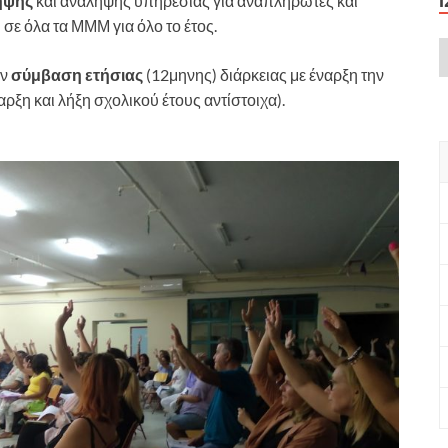
ηψης
και ανάληψης υπηρεσίας για αναπληρωτές και
σε όλα τα ΜΜΜ για όλο το έτος.
υν
σύμβαση ετήσιας
(12μηνης) διάρκειας με έναρξη την
ρξη και λήξη σχολικού έτους αντίστοιχα).