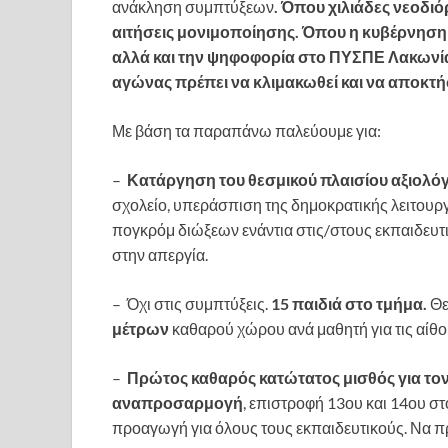
ανάκληση συμπτύξεων
. Όπου χιλιάδες νεοδιό
αιτήσεις μονιμοποίησης. Όπου η κυβέρνηση έ
αλλά και την ψηφοφορία στο ΠΥΣΠΕ Λακωνία
αγώνας πρέπει να κλιμακωθεί και να αποκτήσ
Με βάση τα παραπάνω παλεύουμε για:
–
Κατάργηση του θεσμικού πλαισίου αξιολό
σχολείο, υπεράσπιση της δημοκρατικής λειτουρ
πογκρόμ διώξεων ενάντια στις/στους εκπαιδευτ
στην απεργία.
– Όχι στις συμπτύξεις.
15 παιδιά στο τμήμα.
Θε
μέτρων
καθαρού χώρου ανά μαθητή για τις αίθο
–
Πρώτος καθαρός κατώτατος μισθός για τον
αναπροσαρμογή
, επιστροφή 13ου και 14ου σ
προαγωγή για όλους τους εκπαιδευτικούς. Να πρ