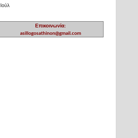
 Ιούλ
Επικοινωνία:
asillogosathinon@gmail.com