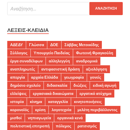
ΛΈΞΕΙΣ-ΚΛΕΙΔΙΆ
ΑΔΕΔΥ
Γλώσσα
ΔΟΕ
Σάββας Μετοικίδης
Σύλλογος
Υπουργείο Παιδείας
Φωτεινή Φραγκούλη
έργα συναδέλφων
αλληλεγγύη
αναδρομικά
αναπληρωτές
αντιφασιστική δράση
αξιολόγηση
απεργία
αρχαία Ελλάδα
γεωγραφία
γονείς
δημόσιο σχολείο
διδασκαλία
διώξεις
ειδική αγωγή
ελλείψεις
εργασιακά δικαιώματα
εργατικό ατύχημα
ιστορία
κίνημα
καταγγελία
κινητοποιήσεις
κορονοϊός
κρίση
λογοτεχνία
μελέτη περιβάλλοντος
μισθοί
νηπιαγωγεία
οργανικά κενά
πολιτιστική επιτροπή
πόλεμος
ρατσισμός