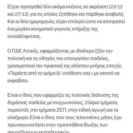
Είχαν προηγηθεί δύο ακόμα κλήσεις σε ακρόαση (23/12
και 27/12), για τις οποίες ζητήθηκε και πάρθηκε αναβολή.
Και οι δύο ημερομηνίες είχαν επιλεγεί ώστε να αποτραπεί
ένα μεγάλο κινηματικό γεγονός στήριξης της
συναδέλφισσας.
Ο ΠΔΕ Αττικής, εφαρμόζοντας με ιδιαίτερο ζήλο την
πολιτική και τις οδηγίες του υπουργείου παιδείας,
χρησιμοποιεί την πρακτική της αλήστου μνήμης εποχής
«Περάστε από το τμήμα δι’ υπόθεσιν σας» με σκοπό να
εκφοβίσει.
Είναι ο ίδιος που εφαρμόζει τις πολιτικές διάλυσης της
δημόσιας παιδείας με συγχωνεύσεις, 25άρια τμήματα,
περικοπές στα τμήματα ΖΕΠ, στην ειδική αγωγή και τα
ολοήμερα. Είναι ο ίδιος που τους τελευταίους μήνες έχει
πρωταγωνιστήσει στην προσπάθεια δίωξης των
αγωνιζόμενων εκπαιδευτικών.