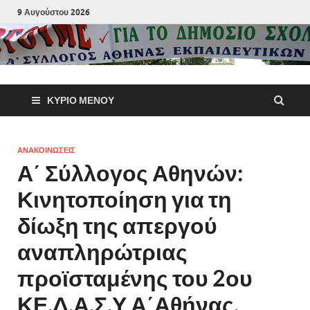
9 Αυγούστου 2026
Α΄ Σύλλογ
ΚΎΡΙΟ ΜΕΝΟΎ
Αθηνών
Εκπαιδευτι
ΑΝΑΚΟΙΝΩΣΕΙΣ
Α΄ Σύλλογος Αθηνών:
Π.Ε.
Κινητοποίηση για τη
δίωξη της απεργού
αναπληρώτριας
προϊσταμένης του 2ου
ΚΕ.Δ.Α.Σ.Υ Α΄Αθήνας,