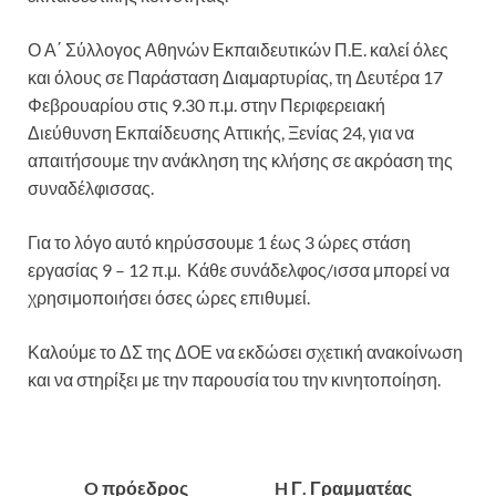
Ο Α΄ Σύλλογος Αθηνών Εκπαιδευτικών Π.Ε. καλεί όλες
και όλους σε Παράσταση Διαμαρτυρίας, τη Δευτέρα 17
Φεβρουαρίου στις 9.30 π.μ. στην Περιφερειακή
Διεύθυνση Εκπαίδευσης Αττικής, Ξενίας 24, για να
απαιτήσουμε την ανάκληση της κλήσης σε ακρόαση της
συναδέλφισσας.
Για το λόγο αυτό κηρύσσουμε 1 έως 3 ώρες στάση
εργασίας 9 – 12 π.μ. Κάθε συνάδελφος/ισσα μπορεί να
χρησιμοποιήσει όσες ώρες επιθυμεί.
Καλούμε το ΔΣ της ΔΟΕ να εκδώσει σχετική ανακοίνωση
και να στηρίξει με την παρουσία του την κινητοποίηση.
O πρόεδρος H Γ. Γραμματέας