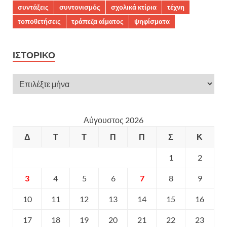
συντάξεις
συντονισμός
σχολικά κτίρια
τέχνη
τοποθετήσεις
τράπεζα αίματος
ψηφίσματα
ΙΣΤΟΡΙΚΌ
Αύγουστος 2026
Δ
Τ
Τ
Π
Π
Σ
Κ
1
2
3
4
5
6
7
8
9
10
11
12
13
14
15
16
17
18
19
20
21
22
23