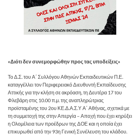
«Διότι δεν συνεμορφώθην προς τας υποδείξεις»
Το Δ.Σ. του Α΄ Συλλόγου Αθηνών Εκπαιδευτικών Π.Ε.
καταγγέλλει τον Περιφερειακό Διευθυντή Εκπαίδευσης
Αττικής για την κλήση σε ακρόαση, τη Δευτέρα 17 του
Φλεβάρη στις 10.00 π.μ. της αναπληρώτριας
προϊσταμένης του 2ου ΚΕ.Δ.Α.Σ.Υ Α΄ Αθήνας, σχετικά με
τη συμμετοχή της στην Απεργία – Αποχή που έχει κηρύξει
η Ολομέλεια των προέδρων της ΔΟΕ και η οποία έχει
επικυρωθεί από την 93η Γενική Συνέλευση του κλάδου.