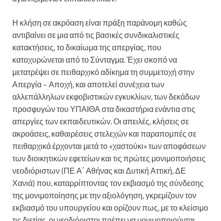
Η κλήση σε ακρόαση είναι πράξη παράνομη καθώς
αντιβαίνει σε μια από τις βασικές συνδικαλιστικές
κατακτήσεις, το δικαίωμα της απεργίας, που
κατοχυρώνεται από το Σύνταγμα. Έχει σκοπό να
μετατρέψει σε πειθαρχικό αδίκημα τη συμμετοχή στην
Απεργία – Αποχή, και αποτελεί συνέχεια των
αλλεπάλληλων εκφοβιστικών εγκυκλίων, των δεκάδων
προσφυγών του ΥΠΑΙΘΑ στα δικαστήρια ενάντια στις
απεργίες των εκπαιδευτικών. Οι απειλές, κλήσεις σε
ακροάσεις, καθαιρέσεις στελεχών και παραπομπές σε
πειθαρχικά έρχονται μετά το «χαστούκι» των αποφάσεων
των διοικητικών εφετείων και τις πρώτες μονιμοποιήσεις
νεοδιόριστων (ΠΕ Α΄ Αθήνας και Δυτική Αττική, ΔΕ
Χανιά) που, καταρρίπτοντας τον εκβιασμό της σύνδεσης
της μονιμοποίησης με την αξιολόγηση, γκρεμίζουν τον
εκβιασμό του υπουργείου και ορίζουν πως, με το κλείσιμο
τις διετίας, οι νεοδιόριστοι πρέπει να μονιμοποιούνται.