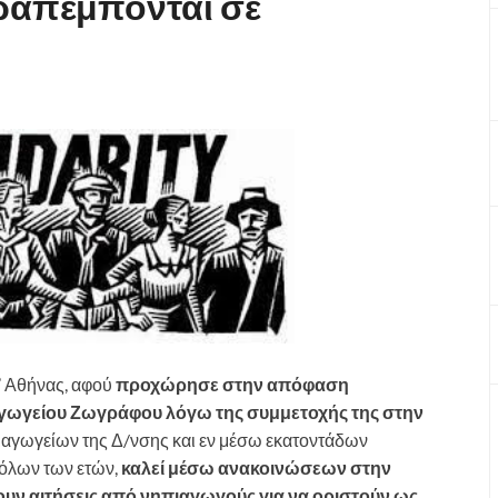
ραπέμπονται σε
’ Αθήνας, αφού
προχώρησε στην απόφαση
ωγείου Ζωγράφου λόγω της συμμετοχής της στην
ιαγωγείων της Δ/νσης και εν μέσω εκατοντάδων
 όλων των ετών,
καλεί μέσω ανακοινώσεων στην
ουν αιτήσεις από νηπιαγωγούς για να οριστούν ως