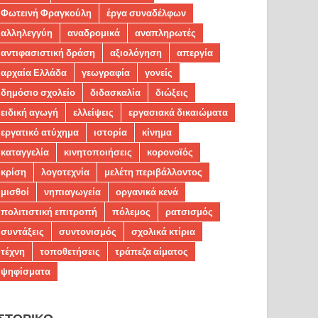
Φωτεινή Φραγκούλη
έργα συναδέλφων
αλληλεγγύη
αναδρομικά
αναπληρωτές
αντιφασιστική δράση
αξιολόγηση
απεργία
αρχαία Ελλάδα
γεωγραφία
γονείς
δημόσιο σχολείο
διδασκαλία
διώξεις
ειδική αγωγή
ελλείψεις
εργασιακά δικαιώματα
εργατικό ατύχημα
ιστορία
κίνημα
καταγγελία
κινητοποιήσεις
κορονοϊός
κρίση
λογοτεχνία
μελέτη περιβάλλοντος
μισθοί
νηπιαγωγεία
οργανικά κενά
πολιτιστική επιτροπή
πόλεμος
ρατσισμός
συντάξεις
συντονισμός
σχολικά κτίρια
τέχνη
τοποθετήσεις
τράπεζα αίματος
ψηφίσματα