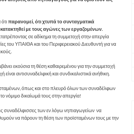
 ότι
παρανομεί, ότι χτυπά το συνταγματικά
κατακτηθεί με τους αγώνες των εργαζομένων.
τατρέποντας σε αδίκημα τη συμμετοχή στην απεργία
ες του ΥΠΑΙΘΑ και του Περιφερειακού Διευθυντή για να
ικούς.
αμβάνει εκούσια τη θέση καθαιρεμένου για την συμμετοχή
ή είναι αντισυναδελφική και συνδικαλιστικά ανήθικη.
ϊσταμένων, όπως και στο πλευρό όλων των συναδέλφων
το νόμιμο δικαίωμά τους στην απεργία!
τις συναδέλφισσες των εν λόγω νηπιαγωγείων να
μούν να πάρουν τη θέση των προϊσταμένων τους με την