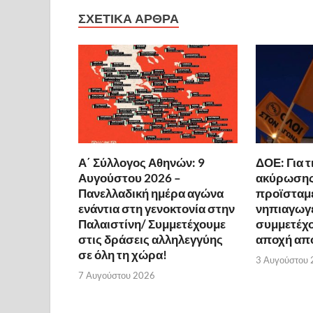
ΣΧΕΤΙΚΆ ΆΡΘΡΑ
Α΄ Σύλλογος Αθηνών: 9
ΔΟΕ: Για 
Αυγούστου 2026 –
ακύρωσης
Πανελλαδική ημέρα αγώνα
προϊσταμ
ενάντια στη γενοκτονία στην
νηπιαγωγ
Παλαιστίνη/ Συμμετέχουμε
συμμετέχο
στις δράσεις αλληλεγγύης
αποχή από
σε όλη τη χώρα!
3 Αυγούστου
7 Αυγούστου 2026