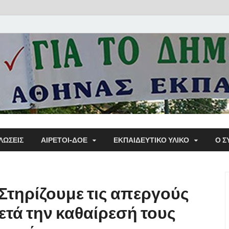
Α΄ Σ
ΛΩΣΕΙΣ
ΑΙΡΕΤΟΙ-ΔΟΕ
ΕΚΠΑΙΔΕΥΤΙΚΌ ΥΛΙΚΌ
Ο Σ
Εκπα
Στηρίζουμε τις απεργούς
τά την καθαίρεσή τους