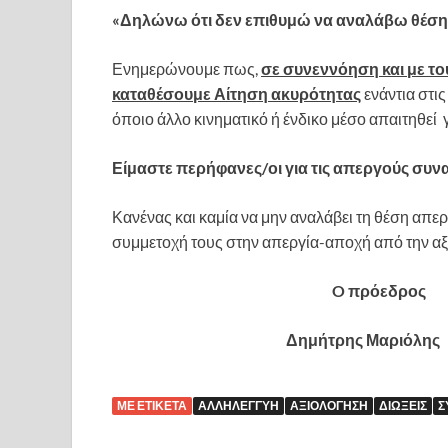
«Δηλώνω ότι δεν επιθυμώ να αναλάβω θέση
Ενημερώνουμε πως,
σε συνεννόηση και με τ
καταθέσουμε Αίτηση ακυρότητας
ενάντια στι
όποιο άλλο κινηματικό ή ένδικο μέσο απαιτηθεί
Είμαστε περήφανες/οι για τις απεργούς συν
Κανένας και καμία να μην αναλάβει τη θέση απ
συμμετοχή τους στην απεργία-αποχή από την α
O πρόεδρος
Δημήτρης Μαρι
ΜΕ ΕΤΙΚΈΤΑ
ΑΛΛΗΛΕΓΓΎΗ
ΑΞΙΟΛΌΓΗΣΗ
ΔΙΏΞΕΙΣ
Σ