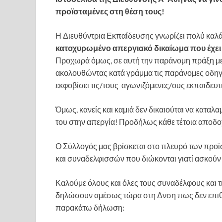
προϊσταμένες στη θέση τους!
Η Διευθύντρια Εκπαίδευσης γνωρίζει πολύ καλά
κατοχυρωμένο απεργιακό δικαίωμα που έχει 
Προχωρά όμως, σε αυτή την παράνομη πράξη με
ακολουθώντας κατά γράμμα τις παράνομες οδηγί
εκφοβίσει τις/τους αγωνιζόμενες/ους εκπαιδευτ
Όμως, κανείς και καμιά δεν δικαιούται να καταλ
του στην απεργία! Προδήλως κάθε τέτοια αποδοχ
Ο Σύλλογός μας βρίσκεται στο πλευρό των προ
και συναδελφισσών που διώκονται γιατί ασκούν 
Καλούμε όλους και όλες τους συναδέλφους και 
δηλώσουν αμέσως τώρα στη Δνση πως δεν επιθυ
παρακάτω δήλωση: