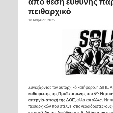
από θέση ευθύνης πα
πειθαρχικό
18 Μαρτίου 2025
Συνεχίζοντας τον αυταρχικό κατήφορο, η ΔΙΠΕ Α
ου
καθαίρεσης της Προϊσταμένης του 6
Νηπιαγ
απεργία-αποχή της ΔΟΕ
, αλλά και άλλων Νηπ
πειθαρχικών που στέλνει στις νεοδιόριστες/ους
ιστοσελίδα της Διεύθυνσης Α’ Αθήνας να γίν