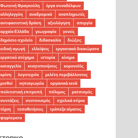
Φωτεινή Φραγκούλη
έργα συναδέλφων
αλληλεγγύη
αναδρομικά
αναπληρωτές
αντιφασιστική δράση
αξιολόγηση
απεργία
αρχαία Ελλάδα
γεωγραφία
γονείς
δημόσιο σχολείο
διδασκαλία
διώξεις
ειδική αγωγή
ελλείψεις
εργασιακά δικαιώματα
εργατικό ατύχημα
ιστορία
κίνημα
καταγγελία
κινητοποιήσεις
κορονοϊός
κρίση
λογοτεχνία
μελέτη περιβάλλοντος
μισθοί
νηπιαγωγεία
οργανικά κενά
πολιτιστική επιτροπή
πόλεμος
ρατσισμός
συντάξεις
συντονισμός
σχολικά κτίρια
τέχνη
τοποθετήσεις
τράπεζα αίματος
ψηφίσματα