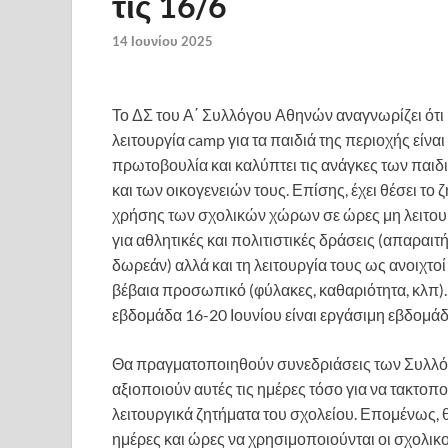
τις 16/6
14 Ιουνίου 2025
Το ΔΣ του Α΄ Συλλόγου Αθηνών αναγνωρίζει ότι
λειτουργία camp για τα παιδιά της περιοχής είναι 
πρωτοβουλία και καλύπτει τις ανάγκες των παιδ
και των οικογενειών τους. Επίσης, έχει θέσει το 
χρήσης των σχολικών χώρων σε ώρες μη λειτουρ
για αθλητικές και πολιτιστικές δράσεις (απαραιτ
δωρεάν) αλλά και τη λειτουργία τους ως ανοιχτο
βέβαια προσωπικό (φύλακες, καθαριότητα, κλπ)
εβδομάδα 16-20 Ιουνίου είναι εργάσιμη εβδομάδ
Θα πραγματοποιηθούν συνεδριάσεις των Συλλόγ
αξιοποιούν αυτές τις ημέρες τόσο για να τακτοπο
λειτουργικά ζητήματα του σχολείου. Επομένως, 
ημέρες και ώρες να χρησιμοποιούνται οι σχολικο