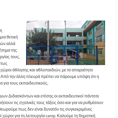
 η
μια θετική
ιών αλλά
ζήτημα της
γίας τους,
ήτως
ί χώροι άθλησης και αθλοπαιδιών, με το απαραίτητο
. Από την άλλη πλευρά πρέπει να πάρουμε υπόψη ότι η
α για τους εκπαιδευτικούς.
ων Διδασκόντων και επίσης οι εκπαιδευτικοί πάντοτε
ιήσουν τις σχολικές τους τάξεις όσο και για να ρυθμίσουν
θεωρούμε πως δεν είναι δυνατόν τις συγκεκριμένες
ί χώροι για τη λειτουργία camp. Καλούμε τη δημοτική