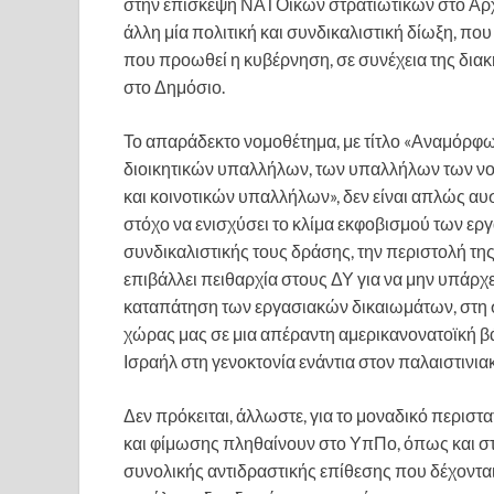
στην επίσκεψη ΝΑΤΟϊκών στρατιωτικών στο Αρχ
άλλη μία πολιτική και συνδικαλιστική δίωξη, π
που προωθεί η κυβέρνηση, σε συνέχεια της δια
στο Δημόσιο.
Το απαράδεκτο νομοθέτημα, με τίτλο «Αναμόρφ
διοικητικών υπαλλήλων, των υπαλλήλων των ν
και κοινοτικών υπαλλήλων», δεν είναι απλώς α
στόχο να ενισχύσει το κλίμα εκφοβισμού των εργ
συνδικαλιστικής τους δράσης, την περιστολή τη
επιβάλλει πειθαρχία στους ΔΥ για να μην υπάρχει
καταπάτηση των εργασιακών δικαιωμάτων, στη σ
χώρας μας σε μια απέραντη αμερικανονατοϊκή β
Ισραήλ στη γενοκτονία ενάντια στον παλαιστινια
Δεν πρόκειται, άλλωστε, για το μοναδικό περιστ
και φίμωσης πληθαίνουν στο ΥπΠο, όπως και στο
συνολικής αντιδραστικής επίθεσης που δέχοντα