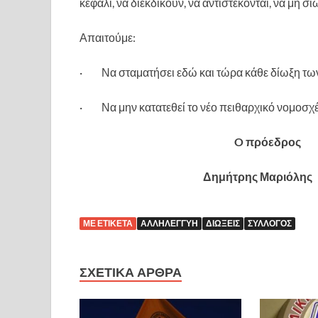
κεφάλι, να διεκδικούν, να αντιστέκονται, να μη σ
Απαιτούμε:
· Να σταματήσει εδώ και τώρα κάθε δίωξη τω
· Να μην κατατεθεί το νέο πειθαρχικό νομοσχέ
O πρόεδρος
Δημήτρης Μαρι
ΜΕ ΕΤΙΚΈΤΑ
ΑΛΛΗΛΕΓΓΎΗ
ΔΙΏΞΕΙΣ
ΣΎΛΛΟΓΟΣ
ΣΧΕΤΙΚΆ ΆΡΘΡΑ