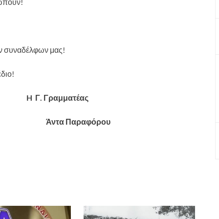
ιωπούν!
ν συναδέλφων μας!
διο!
 H Γ. Γραμματέας
όλης Άντα Παραφόρου