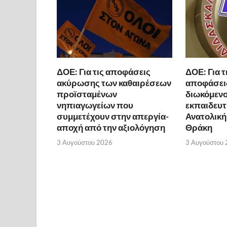
ΔΟΕ: Για τις αποφάσεις
ΔΟΕ: Για τ
ακύρωσης των καθαιρέσεων
αποφάσει
προϊσταμένων
διωκόμενο
νηπιαγωγείων που
εκπαιδευτ
συμμετέχουν στην απεργία-
Ανατολική
αποχή από την αξιολόγηση
Θράκη
3 Αυγούστου 2026
3 Αυγούστου