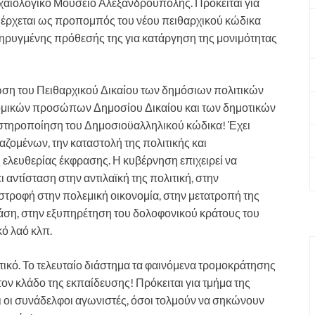
αιολογικό Μουσείο Αλεξανδρούπολης. Πρόκειται για
ου έρχεται ως προπομπός του νέου πειθαρχικού κώδικα
κηρυγμένης πρόθεσής της για κατάργηση της μονιμότητας
ωση του Πειθαρχικού Δικαίου των δημόσιων πολιτικών
ομικών προσώπων Δημοσίου Δικαίου και των δημοτικών
υστηροποίηση του Δημοσιοϋαλληλικού κώδικα! Έχει
αζομένων, την καταστολή της πολιτικής και
ς ελευθερίας έκφρασης. Η κυβέρνηση επιχειρεί να
 αντίσταση στην αντιλαϊκή της πολιτική, στην
τροφή στην πολεμική οικονομία, στην μετατροπή της
άση, στην εξυπηρέτηση του δολοφονικού κράτους του
κό λαό κλπ.
ατικό. Το τελευταίο διάστημα τα φαινόμενα τρομοκράτησης
ν κλάδο της εκπαίδευσης! Πρόκειται για τμήμα της
ι οι συνάδελφοι αγωνιστές, όσοι τολμούν να σηκώνουν