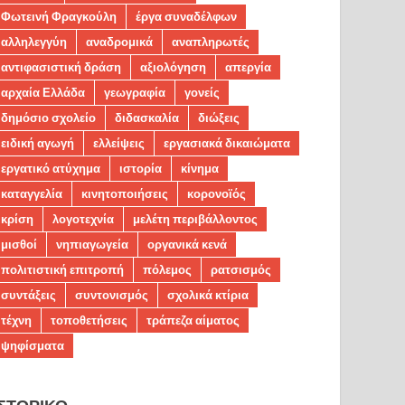
Φωτεινή Φραγκούλη
έργα συναδέλφων
αλληλεγγύη
αναδρομικά
αναπληρωτές
αντιφασιστική δράση
αξιολόγηση
απεργία
αρχαία Ελλάδα
γεωγραφία
γονείς
δημόσιο σχολείο
διδασκαλία
διώξεις
ειδική αγωγή
ελλείψεις
εργασιακά δικαιώματα
εργατικό ατύχημα
ιστορία
κίνημα
καταγγελία
κινητοποιήσεις
κορονοϊός
κρίση
λογοτεχνία
μελέτη περιβάλλοντος
μισθοί
νηπιαγωγεία
οργανικά κενά
πολιτιστική επιτροπή
πόλεμος
ρατσισμός
συντάξεις
συντονισμός
σχολικά κτίρια
τέχνη
τοποθετήσεις
τράπεζα αίματος
ψηφίσματα