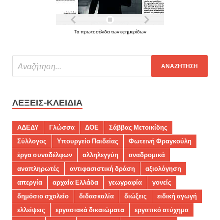
Τα πρωτοσέλιδα των εφημερίδων
ΛΈΞΕΙΣ-ΚΛΕΙΔΙΆ
ΑΔΕΔΥ
Γλώσσα
ΔΟΕ
Σάββας Μετοικίδης
Σύλλογος
Υπουργείο Παιδείας
Φωτεινή Φραγκούλη
έργα συναδέλφων
αλληλεγγύη
αναδρομικά
αναπληρωτές
αντιφασιστική δράση
αξιολόγηση
απεργία
αρχαία Ελλάδα
γεωγραφία
γονείς
δημόσιο σχολείο
διδασκαλία
διώξεις
ειδική αγωγή
ελλείψεις
εργασιακά δικαιώματα
εργατικό ατύχημα