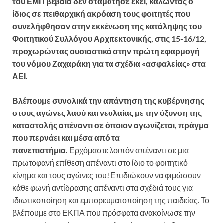
του ΕΜΠ βέβαια δεν σταμάτησε εκεί, καλώντας ο
ίδιος σε πειθαρχική ακρόαση τους φοιτητές που
συνελήφθησαν στην εκκένωση της κατάληψης του
Φοιτητικού Συλλόγου Αρχιτεκτονικής, στις 15-16/12,
προχωρώντας ουσιαστικά στην πρώτη εφαρμογή
του νόμου Ζαχαράκη για τα σχέδια «ασφαλείας» στα
ΑΕΙ.
Βλέπουμε συνολικά την απάντηση της κυβέρνησης
στους αγώνες λαού και νεολαίας με την όξυνση της
καταστολής απέναντι σε όποιον αγωνίζεται, πράγμα
που περνάει και μέσα από τα
πανεπιστήμια.
Ερχόμαστε λοιπόν απέναντι σε μια
πρωτοφανή επίθεση απέναντι στο ίδιο το φοιτητικό
κίνημα και τους αγώνες του! Επιδιώκουν να φιμώσουν
κάθε φωνή αντίδρασης απέναντι στα σχέδιά τους για
ιδιωτικοποίηση και εμπορευματοποίηση της παιδείας. Το
βλέπουμε στο ΕΚΠΑ που πρόσφατα ανακοίνωσε την