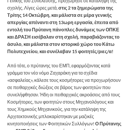
Γενικής του Συνέλευσης, προχώρησε σε κατάληψη της
σχολής. Λίγες ώρες μετά,
στις 2 τα ξημερώματα της
Τρίτης 14 Οκτώβρη, και μάλιστα σε μέρα γενικής
απεργίας απέναντι στη 13ωρη εργασία, έπειτα από
εντολή του Πρύτανη πάνοπλες δυνάμεις των ΟΠΚΕ
και ΔΡΑΣΗ εισέβαλαν στη σχολή, παραβιάζοντας το
άσυλο, και μάλιστα στον ιστορικό χώρο του Κάτω
Πολυτεχνείου, και συνέλαβαν 15 φοιτητές/ριες/α!
Από τότε, ο πρύτανης του ΕΜΠ, εφαρμόζοντας κατά
γράμμα τον νέο νόμο Ζαχαράκη για τα σχέδια
«ασφαλείας», κάλεσε τους κοσμήτορες να προχωρήσουν
σε πειθαρχικές διώξεις σε βάρος των φοιτητών που
συνελήφθησαν. Ήδη οι πειθαρχικές ακροάσεις από τους
Κοσμήτορες, των φοιτητών στους Μηχανολόγους και
τους Χημικούς Μηχανικούς, για την κατάληψη της
Αρχιτεκτονικής μπλοκαρίστηκαν με μαζικές
κινητοποιήσεις των Φοιτητικών Συλλόγων!
Ο Πρύτανης