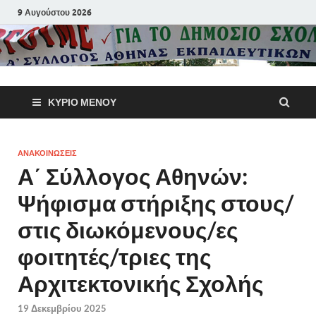
9 Αυγούστου 2026
Α΄ Σύλλογ
ΚΎΡΙΟ ΜΕΝΟΎ
Αθηνών
Εκπαιδευτι
ΑΝΑΚΟΙΝΩΣΕΙΣ
Α΄ Σύλλογος Αθηνών:
Π.Ε.
Ψήφισμα στήριξης στους/
στις διωκόμενους/ες
φοιτητές/τριες της
Αρχιτεκτονικής Σχολής
19 Δεκεμβρίου 2025