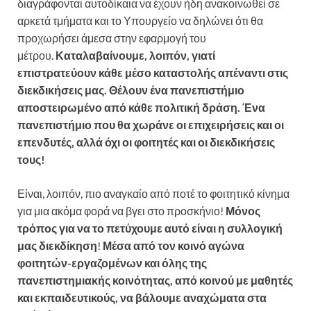
διαγράφονται αυτοδίκαια να έχουν ήδη ανακοινωθεί σε
αρκετά τμήματα και το Υπουργείο να δηλώνει ότι θα
προχωρήσει άμεσα στην εφαρμογή του
μέτρου.
Καταλαβαίνουμε, λοιπόν, γιατί
επιστρατεύουν κάθε μέσο καταστολής απέναντι στις
διεκδικήσεις μας. Θέλουν ένα πανεπιστήμιο
αποστειρωμένο από κάθε πολιτική δράση. Ένα
πανεπιστήμιο που θα χωράνε οι επιχειρήσεις και οι
επενδυτές, αλλά όχι οι φοιτητές και οι διεκδικήσεις
τους!
Είναι, λοιπόν, πιο αναγκαίο από ποτέ το φοιτητικό κίνημα
για μια ακόμα φορά να βγει στο προσκήνιο!
Μόνος
τρόπος για να το πετύχουμε αυτό είναι η συλλογική
μας διεκδίκηση
!
Μέσα από τον κοινό αγώνα
φοιτητών-εργαζομένων και όλης της
πανεπιστημιακής κοινότητας, από κοινού με μαθητές
και εκπαιδευτικούς, να βάλουμε αναχώματα στα