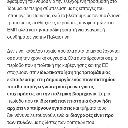
εφαρμογή του νόμου για την ελεγχόμενη πρόσβαση στο
Ίδρυμα, σε πλήρη σύμπλευση με τις επιταγές του
Υπουργείου Παιδείας, ενώ το βλέπουμε με τον πιο έντονο
τρόπο με τις πειθαρχικές ακροάσεις των φοιτητών στο
ΕΜΠ αλλά και την καταδίκη φοιτητή για αναγραφή
συνθήματος για την Παλαιστίνη.
Δεν είναι καθόλου τυχαίο που όλα αυτά τα μέτρα έρχονται
σε αυτή την χρονική συγκυρία. Όλα αυτά έρχονται σε μια
περίοδο που η πολιτική της κυβέρνησης και της ΕΕ
στοχεύουν στην
ιδιωτικοποίηση της τριτοβάθμιας
εκπαίδευσης
,
στη δημιουργία ενός πανεπιστημίου
που θα παράγει γνώση και έρευνα για τις
επιχειρήσεις και την πολεμική βιομηχανία
. Σε μια
περίοδο που
τα ιδιωτικά πανεπιστήμια έχουν ήδη
αρχίσει να παίρνουν εγκρίσεις
και τμήματά τους
ξεκινάνε να λειτουργούν, ενώ
οι διαγραφές είναι προ
των πυλών
, με τις λίστες των φοιτητών που