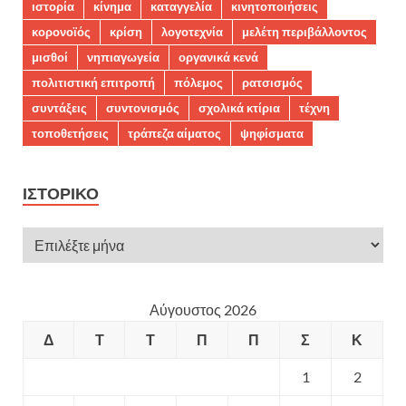
ιστορία
κίνημα
καταγγελία
κινητοποιήσεις
κορονοϊός
κρίση
λογοτεχνία
μελέτη περιβάλλοντος
μισθοί
νηπιαγωγεία
οργανικά κενά
πολιτιστική επιτροπή
πόλεμος
ρατσισμός
συντάξεις
συντονισμός
σχολικά κτίρια
τέχνη
τοποθετήσεις
τράπεζα αίματος
ψηφίσματα
ΙΣΤΟΡΙΚΌ
Αύγουστος 2026
Δ
Τ
Τ
Π
Π
Σ
Κ
1
2